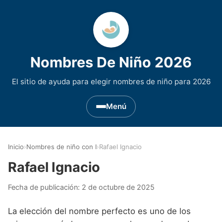
Nombres De Niño 2026
El sitio de ayuda para elegir nombres de niño para 2026
Menú
Nombres de Niño por Inicial
▾
Inicio
›
Nombres de niño con I
›
Rafael Ignacio
Nombres de niño que empiezan por A
Nombres de Regiones de España
▾
Rafael Ignacio
Nombres de niño que empiezan por B
Nombres de Niño Andaluces
Nombres de Niño Historicos
▾
Fecha de publicación:
2 de octubre de 2025
Nombres de niño que empiezan por C
Nombres de Niño Aragoneses
Nombres de niño de Origen Biblico
Nombres de Niño Extranjeros
▾
La elección del nombre perfecto es uno de los
Nombres de niño que empiezan por D
Nombres de Niño Asturianos
Nombres de Niño Celtas