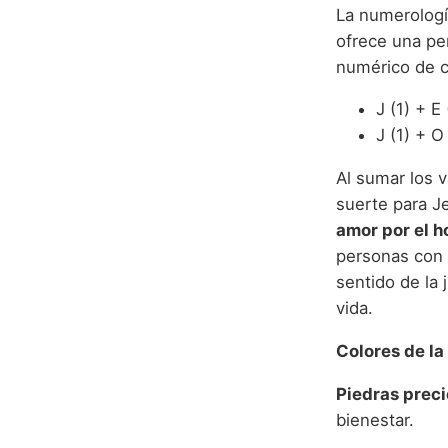
La numerología
ofrece una pe
numérico de c
J (1) + E 
J (1) + O
Al sumar los 
suerte para J
amor por el ho
personas con e
sentido de la 
vida.
Colores de la
Piedras prec
bienestar.