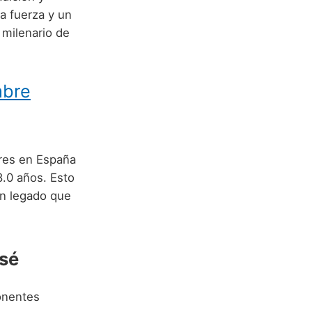
 fuerza y un
 milenario de
mbre
bres en España
.0 años. Esto
un legado que
osé
onentes