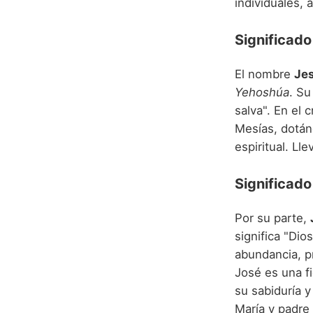
individuales,
Significado
El nombre
Je
Yehoshúa
. Su
salva". En el c
Mesías, dotán
espiritual. L
Significado
Por su parte,
significa "Dio
abundancia, pr
José es una f
su sabiduría 
María y padre