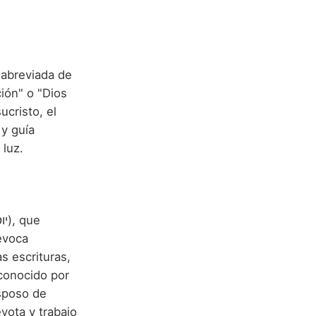
ma abreviada de
ión" o "Dios
ucristo, el
y guía
 luz.
 evoca
as escrituras,
 conocido por
esposo de
vota y trabajo