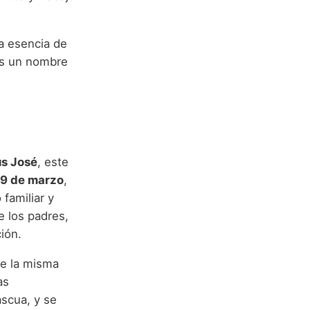
a esencia de
 Es un nombre
s José
, este
19 de marzo
,
familiar y
e los padres,
ión.
de la misma
as
ascua, y se