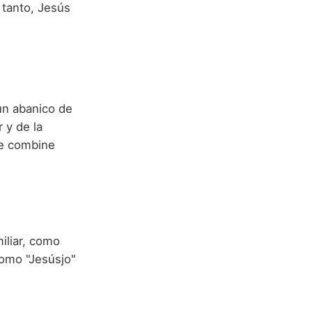
 tanto, Jesús
n abanico de
 y de la
ue combine
iliar, como
como "Jesúsjo"