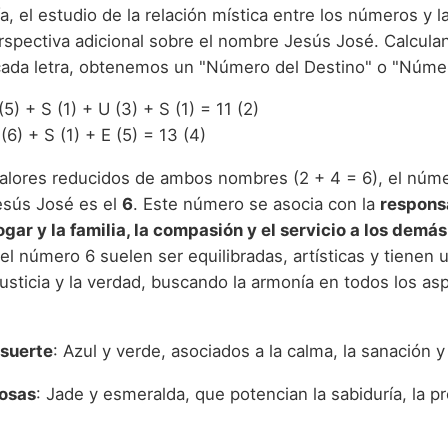
, el estudio de la relación mística entre los números y l
rspectiva adicional sobre el nombre Jesús José. Calculan
ada letra, obtenemos un "Número del Destino" o "Número
(5) + S (1) + U (3) + S (1) = 11 (2)
 (6) + S (1) + E (5) = 13 (4)
valores reducidos de ambos nombres (2 + 4 = 6), el núme
esús José es el
6
. Este número se asocia con la
responsa
gar y la familia, la compasión y el servicio a los demás
l número 6 suelen ser equilibradas, artísticas y tienen 
justicia y la verdad, buscando la armonía en todos los a
 suerte
: Azul y verde, asociados a la calma, la sanación y
iosas
: Jade y esmeralda, que potencian la sabiduría, la pr