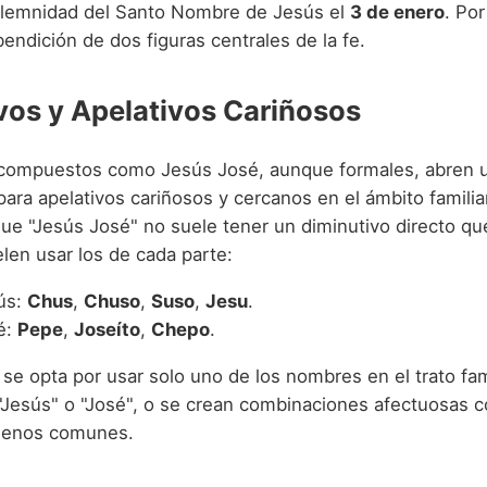
olemnidad del Santo Nombre de Jesús el
3 de enero
. Por
bendición de dos figuras centrales de la fe.
vos y Apelativos Cariñosos
compuestos como Jesús José, aunque formales, abren u
para apelativos cariñosos y cercanos en el ámbito familiar
ue "Jesús José" no suele tener un diminutivo directo q
len usar los de cada parte:
ús:
Chus
,
Chuso
,
Suso
,
Jesu
.
é:
Pepe
,
Joseíto
,
Chepo
.
se opta por usar solo uno de los nombres en el trato fam
Jesús" o "José", o se crean combinaciones afectuosas 
menos comunes.