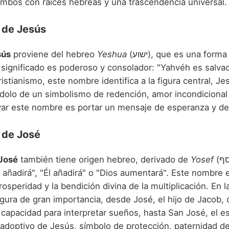
 ambos con raíces hebreas y una trascendencia universal.
 de Jesús
sús
proviene del hebreo
Yeshua
(ישוע), que es una for
 significado es poderoso y consolador: "Yahvéh es salvac
ristianismo, este nombre identifica a la figura central, Jes
dolo de un simbolismo de redención, amor incondicional 
levar este nombre es portar un mensaje de esperanza y de
 de José
José
también tiene origen hebreo, derivado de
Yosef
(יוסף), que
s añadirá", "Él añadirá" o "Dios aumentará". Este nombre
osperidad y la bendición divina de la multiplicación. En l
igura de gran importancia, desde José, el hijo de Jacob,
y capacidad para interpretar sueños, hasta San José, el 
 adoptivo de Jesús, símbolo de protección, paternidad de