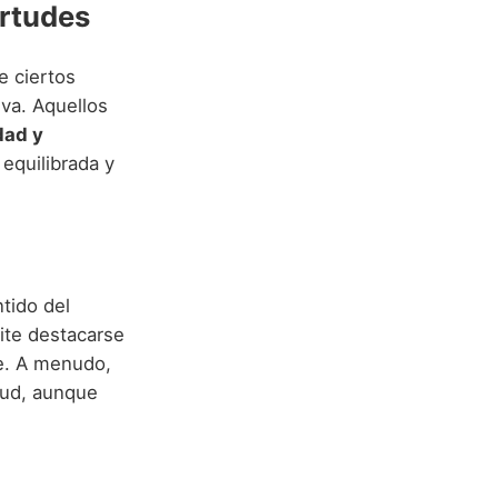
irtudes
e ciertos
eva. Aquellos
dad y
equilibrada y
tido del
mite destacarse
le. A menudo,
itud, aunque