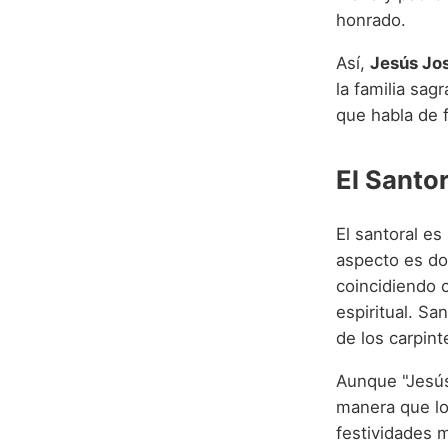
honrado.
Así,
Jesús Jo
la familia sag
que habla de 
El Santo
El santoral es
aspecto es dob
coincidiendo c
espiritual. Sa
de los carpint
Aunque "Jesús
manera que los
festividades 