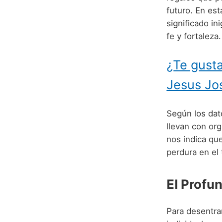
futuro. En e
significado i
fe y fortaleza.
¿Te gusta
Jesus Jo
Según los dat
llevan con or
nos indica qu
perdura en el
El Profu
Para desentra