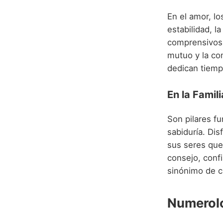
En el amor, lo
estabilidad, l
comprensivos,
mutuo y la com
dedican tiemp
En la Famili
Son pilares f
sabiduría. Di
sus seres que
consejo, confi
sinónimo de c
Numerolo