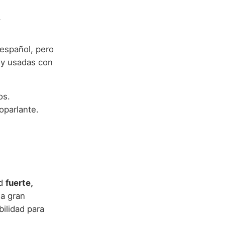
y
 español, pero
 y usadas con
os.
oparlante.
ad
fuerte,
na gran
bilidad para