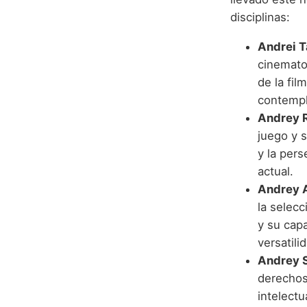
disciplinas:
Andrei T
cinematog
de la fil
contempla
Andrey 
juego y s
y la per
actual.
Andrey A
la selecc
y su capa
versatili
Andrey 
derechos
intelectu