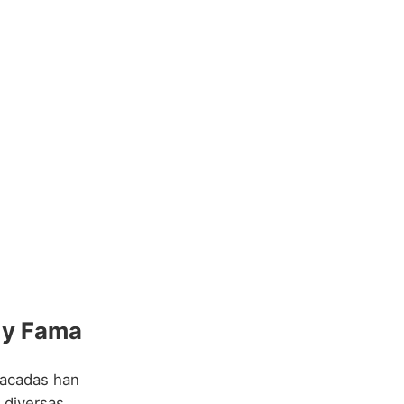
 y Fama
stacadas han
 diversas