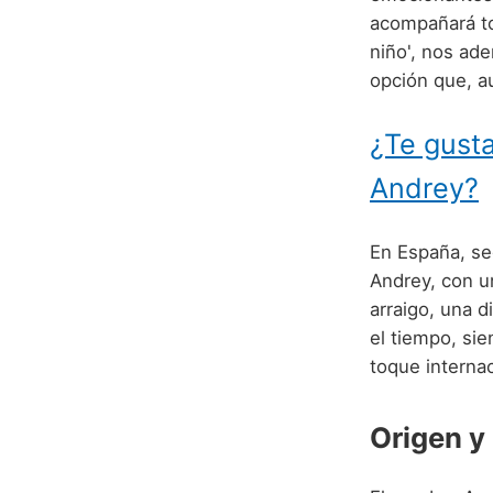
acompañará to
niño', nos ad
opción que, a
¿Te gusta
Andrey?
En España, se
Andrey, con 
arraigo, una 
el tiempo, si
toque internac
Origen y