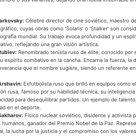
arkovsky:
Célebre director de cine soviético, maestro de
ráfico, cuyas obras como 'Solaris' o 'Stalker' son consi
mografía mundial. Su trabajo evoca profundidad y un espír
tivo, reflejando una gran visión artística.
Rublev:
Renombrado tenista ruso de élite, conocido por 
u espíritu combativo en la cancha. Encarna la fuerza, la
severancia que el nombre sugiere, siendo un referente en
rshavin:
Exfutbolista ruso que brilló en equipos como e
ión rusa, famoso por su habilidad técnica, su inteligenci
cidad para desequilibrar partidos. Un ejemplo de talento,
dad en el deporte.
Sakharov:
Físico nuclear soviético, disidente y activista p
 humanos, ganador del Premio Nobel de la Paz. Represen
al, la lucha por la justicia y el compromiso con los valore