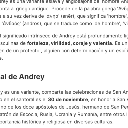
rey es una variante eslava y anglosajona del nombre An
nta al griego antiguo. Procede de la palabra griega 'Ἀνδ
 a su vez deriva de 'ἀνήρ' (anēr), que significa 'hombre'
 'ἀνδρός' (andros), que se traduce como 'de hombre', 'viril
el significado intrínseco de Andrey está profundamente li
asculinas de
fortaleza, virilidad, coraje y valentía
. Es u
en de un protector, alguien con determinación y un espír
e.
ral de Andrey
 es una variante, comparte las celebraciones de San And
 en el santoral es el
30 de noviembre
, en honor a San
uno de los doce apóstoles de Jesús, hermano de San Ped
atrón de Escocia, Rusia, Ucrania y Rumanía, entre otros 
ortancia histórica y religiosa en diversas culturas.