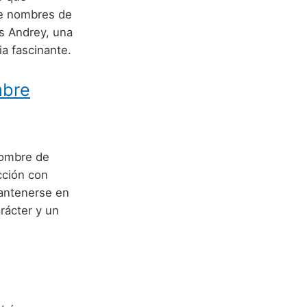
de nombres de
s Andrey, una
a fascinante.
mbre
nombre de
cción con
mantenerse en
rácter y un