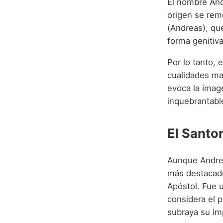
El nombre And
origen se remo
(Andreas), que
forma genitiva
Por lo tanto, 
cualidades m
evoca la imag
inquebrantabl
El Santo
Aunque Andrey
más destacado
Apóstol. Fue 
considera el p
subraya su imp