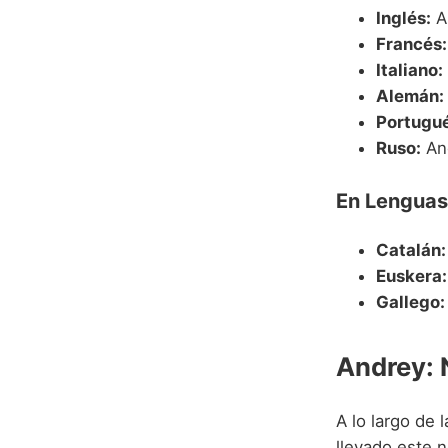
Inglés:
A
Francés:
Italiano:
Alemán:
Portugué
Ruso:
And
En Lenguas
Catalán:
Euskera:
Gallego:
Andrey: 
A lo largo de 
llevado este 