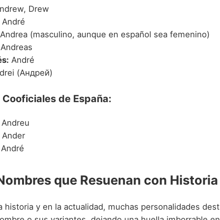
ndrew, Drew
André
Andrea (masculino, aunque en español sea femenino)
Andreas
s:
André
rei (Андрей)
 Cooficiales de España:
Andreu
Ander
André
Nombres que Resuenan con Historia
la historia y en la actualidad, muchas personalidades de
nombre o sus variantes, dejando una huella imborrable en