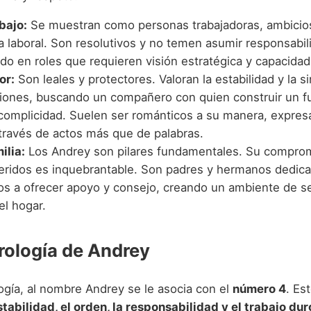
bajo:
Se muestran como personas trabajadoras, ambicio
a laboral. Son resolutivos y no temen asumir responsabil
do en roles que requieren visión estratégica y capacidad
or:
Son leales y protectores. Valoran la estabilidad y la s
ciones, buscando un compañero con quien construir un fu
 complicidad. Suelen ser románticos a su manera, expre
 través de actos más que de palabras.
ilia:
Los Andrey son pilares fundamentales. Su compro
eridos es inquebrantable. Son padres y hermanos dedic
os a ofrecer apoyo y consejo, creando un ambiente de s
el hogar.
ología de Andrey
ogía, al nombre Andrey se le asocia con el
número 4
. Es
stabilidad, el orden, la responsabilidad y el trabajo dur