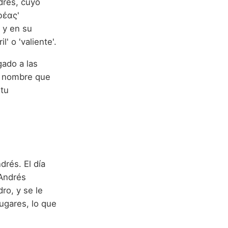
drés, cuyo
ρέας'
, y en su
' o 'valiente'.
gado a las
n nombre que
itu
rés. El día
 Andrés
ro, y se le
lugares, lo que