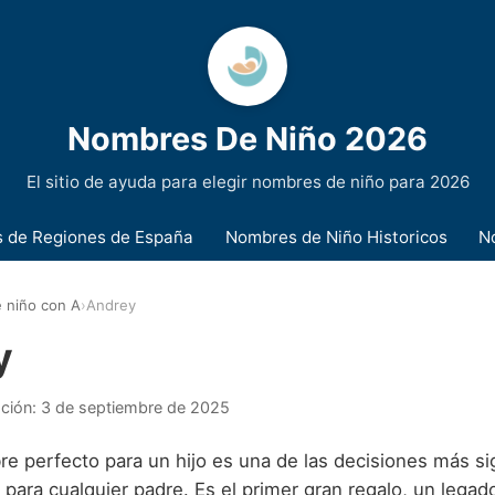
Nombres De Niño 2026
El sitio de ayuda para elegir nombres de niño para 2026
 de Regiones de España
Nombres de Niño Historicos
N
 niño con A
›
Andrey
y
ación:
3 de septiembre de 2025
re perfecto para un hijo es una de las decisiones más sig
para cualquier padre. Es el primer gran regalo, un legad