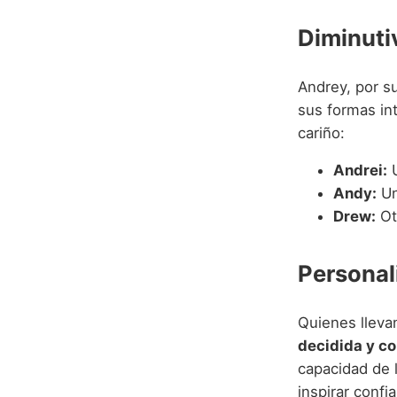
Diminuti
Andrey, por su
sus formas in
cariño:
Andrei:
U
Andy:
Un
Drew:
Ot
Personal
Quienes lleva
decidida y con
capacidad de l
inspirar confi