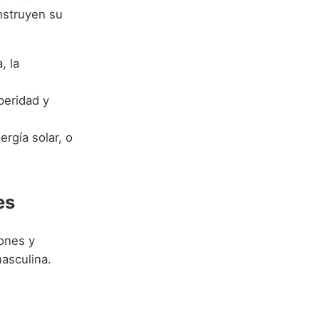
nstruyen su
, la
peridad y
ergía solar, o
es
iones y
asculina.