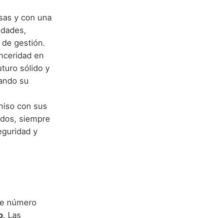
sas y con una
idades,
 de gestión.
inceridad en
turo sólido y
sando su
miso con sus
ados, siempre
eguridad y
te número
o
. Las