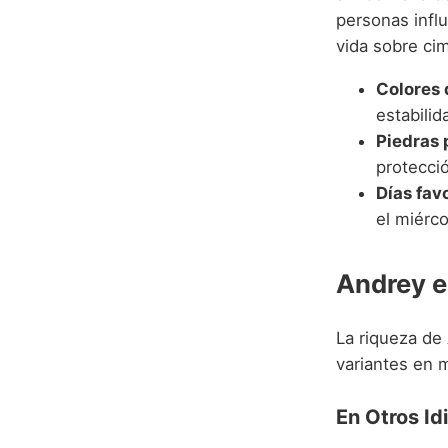
personas infl
vida sobre cim
Colores 
estabilida
Piedras 
protecci
Días fav
el miérco
Andrey e
La riqueza de
variantes en 
En Otros Id