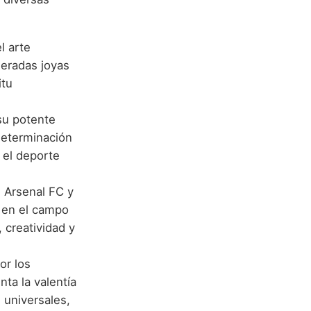
l arte
deradas joyas
itu
su potente
 determinación
 el deporte
l Arsenal FC y
a en el campo
 creatividad y
or los
ta la valentía
s universales,