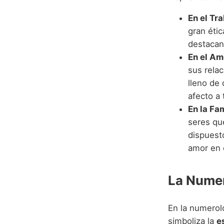
En el Tra
gran étic
destacan
En el Am
sus rela
lleno de
afecto a
En la Fam
seres qu
dispuest
amor en 
La Numer
En la numerol
simboliza la
e