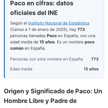
Paco en cifras: datos
Nombres de niño que empiezan por P
Nombres de Niño Valencianos
Nombres de Niño Rumanos
oficiales del INE
Nombres de niño que empiezan por Q
Nombres de Niño Vascos
Nombres de Niño Rusos
Nombres de niño que empiezan por R
Según el
Instituto Nacional de Estadística
Nombres de Niño Suecos
(Censo a 1 de enero de 2025), hay
773
Nombres de niño que empiezan por S
personas llamadas
Paco
en España, con una
Nombres de niño que empiezan por T
edad media de
15 años
. Es un nombre
poco
común
en España.
Nombres de niño que empiezan por U
Nombres de niño que empiezan por V
Personas con este nombre en España
773
Nombres de niño que empiezan por W
Edad media
15 años
Nombres de niño que empiezan por X
Nombres de niño que empiezan por Y
Origen y Significado de Paco: Un
Nombres de niño que empiezan por Z
Hombre Libre y Padre de