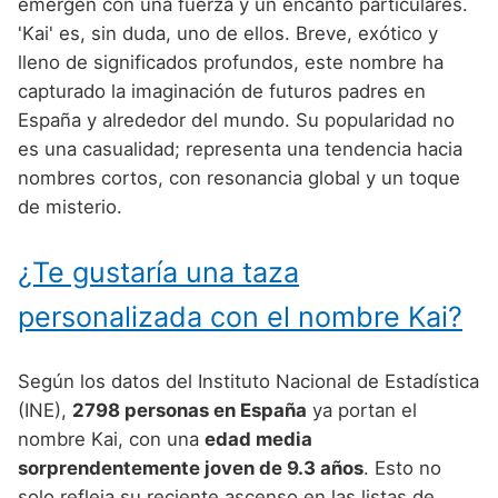
Nombres de Niño Alemanes
Buscar
emergen con una fuerza y un encanto particulares.
Nombres de niño que empiezan por E
'Kai' es, sin duda, uno de ellos. Breve, exótico y
Nombres de Niño Baleares
Nombres de Niño Egipcios
Nombres de Niño Americanos
lleno de significados profundos, este nombre ha
Nombres de niño que empiezan por F
Nombres de Niño Canarios
Nombres de Niño Griegos
Nombres de Niño Arabes
capturado la imaginación de futuros padres en
Nombres de niño que empiezan por G
España y alrededor del mundo. Su popularidad no
Nombres de Niño Cantabros
Nombres de Niño Mitologicos
Nombres de Niño Chinos
es una casualidad; representa una tendencia hacia
Nombres de niño que empiezan por H
Nombres de Niño Castellanos
Nombres de Niño Romanos
Nombres de Niño Franceses
nombres cortos, con resonancia global y un toque
Nombres de niño que empiezan por I
de misterio.
Nombres de Niño Catalanes
Nombres de Niño Vikingos
Nombres de Niño Hispanoamericanos
Nombres de niño que empiezan por J
Nombres de Niño Extremeños
Nombres de Niño Ingleses
¿Te gustaría una taza
Nombres de niño que empiezan por K
Nombres de Niño Gallegos
Nombres de Niño Italianos
personalizada con el nombre Kai?
Nombres de niño que empiezan por L
Nombres de Niño Madrileños
Nombres de Niño Japoneses
Nombres de niño que empiezan por M
Según los datos del Instituto Nacional de Estadística
Nombres de Niño Murcianos
Nombres de Niño Judíos
(INE),
2798 personas en España
ya portan el
Nombres de niño que empiezan por N
Nombres de Niño Navarros
Nombres de Niño Marroquíes
nombre Kai, con una
edad media
Nombres de niño que empiezan por O
sorprendentemente joven de 9.3 años
. Esto no
Nombres de Niño Riojanos
Nombres de Niño Portugueses
solo refleja su reciente ascenso en las listas de