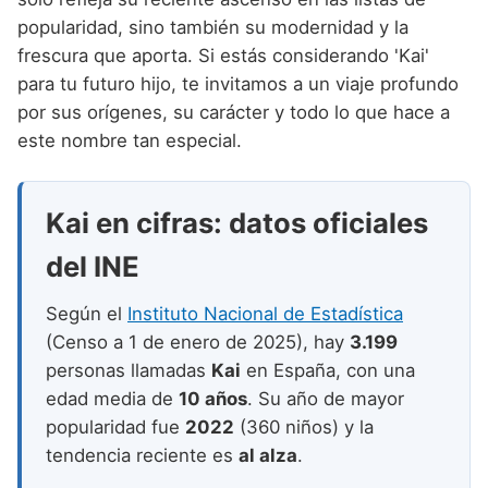
Nombres de niño que empiezan por P
Nombres de Niño Valencianos
Nombres de Niño Rumanos
popularidad, sino también su modernidad y la
Nombres de niño que empiezan por Q
frescura que aporta. Si estás considerando 'Kai'
Nombres de Niño Vascos
Nombres de Niño Rusos
para tu futuro hijo, te invitamos a un viaje profundo
Nombres de niño que empiezan por R
Nombres de Niño Suecos
por sus orígenes, su carácter y todo lo que hace a
Nombres de niño que empiezan por S
este nombre tan especial.
Nombres de niño que empiezan por T
Kai en cifras: datos oficiales
Nombres de niño que empiezan por U
del INE
Nombres de niño que empiezan por V
Nombres de niño que empiezan por W
Según el
Instituto Nacional de Estadística
(Censo a 1 de enero de 2025), hay
3.199
Nombres de niño que empiezan por X
personas llamadas
Kai
en España, con una
Nombres de niño que empiezan por Y
edad media de
10 años
. Su año de mayor
popularidad fue
2022
(360 niños) y la
Nombres de niño que empiezan por Z
tendencia reciente es
al alza
.