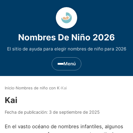
Nombres De Niño 2026
El sitio de ayuda para elegir nombres de niño para 2026
Menú
Nombres de Niño por Inicial
▾
Inicio
›
Nombres de niño con K
›
Kai
Nombres de niño que empiezan por A
Nombres de Regiones de España
▾
Kai
Nombres de niño que empiezan por B
Nombres de Niño Andaluces
Nombres de Niño Historicos
▾
Fecha de publicación:
3 de septiembre de 2025
Nombres de niño que empiezan por C
Nombres de Niño Aragoneses
Nombres de niño de Origen Biblico
Nombres de Niño Extranjeros
▾
En el vasto océano de nombres infantiles, algunos
Nombres de niño que empiezan por D
Nombres de Niño Asturianos
Nombres de Niño Celtas