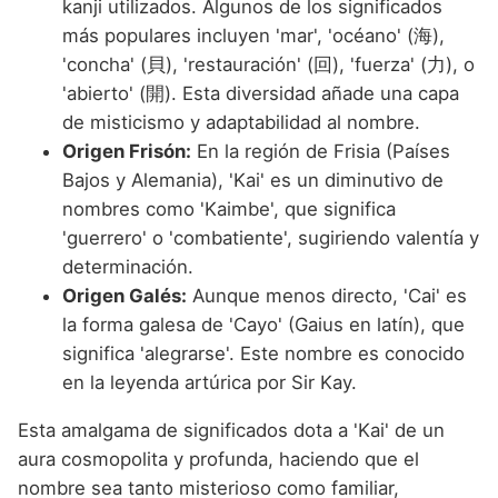
kanji utilizados. Algunos de los significados
más populares incluyen 'mar', 'océano' (海),
'concha' (貝), 'restauración' (回), 'fuerza' (力), o
'abierto' (開). Esta diversidad añade una capa
de misticismo y adaptabilidad al nombre.
Origen Frisón:
En la región de Frisia (Países
Bajos y Alemania), 'Kai' es un diminutivo de
nombres como 'Kaimbe', que significa
'guerrero' o 'combatiente', sugiriendo valentía y
determinación.
Origen Galés:
Aunque menos directo, 'Cai' es
la forma galesa de 'Cayo' (Gaius en latín), que
significa 'alegrarse'. Este nombre es conocido
en la leyenda artúrica por Sir Kay.
Esta amalgama de significados dota a 'Kai' de un
aura cosmopolita y profunda, haciendo que el
nombre sea tanto misterioso como familiar,