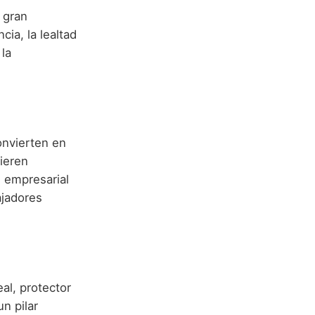
 gran
cia, la lealtad
la
onvierten en
ieren
n empresarial
ajadores
al, protector
n pilar