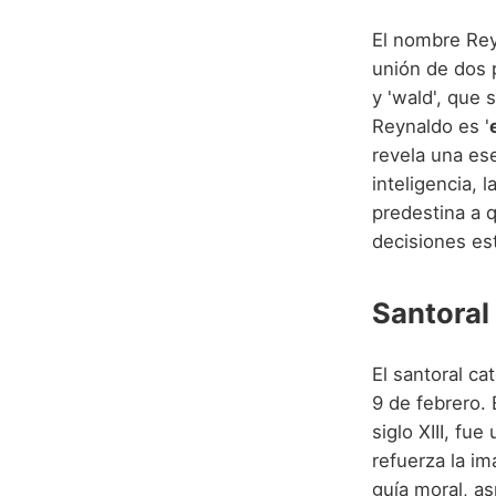
El nombre Rey
unión de dos p
y 'wald', que 
Reynaldo es '
revela una ese
inteligencia, 
predestina a q
decisiones est
Santoral
El santoral ca
9 de febrero. 
siglo XIII, fu
refuerza la im
guía moral, a