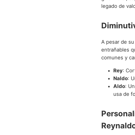
legado de valo
Diminuti
A pesar de su
entrañables qu
comunes y car
Rey
: Cor
Naldo
: U
Aldo
: Un
usa de f
Personal
Reynald