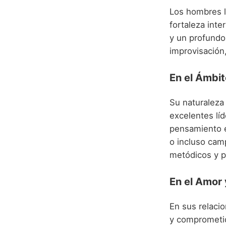
Los hombres l
fortaleza inte
y un profundo
improvisación,
En el Ámbit
Su naturaleza 
excelentes lí
pensamiento es
o incluso camp
metódicos y p
En el Amor 
En sus relaci
y comprometido