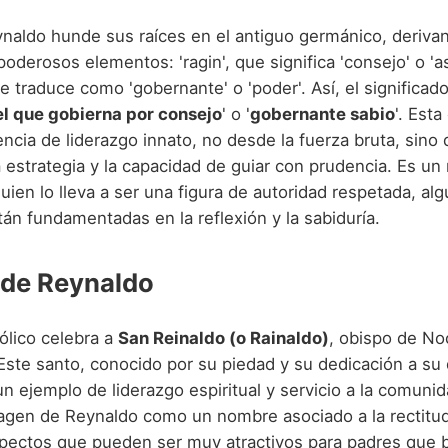
naldo hunde sus raíces en el antiguo germánico, derivan
oderosos elementos: 'ragin', que significa 'consejo' o '
se traduce como 'gobernante' o 'poder'. Así, el significad
el que gobierna por consejo
' o '
gobernante sabio
'. Esta
ncia de liderazgo innato, no desde la fuerza bruta, sino 
la estrategia y la capacidad de guiar con prudencia. Es u
uien lo lleva a ser una figura de autoridad respetada, al
án fundamentadas en la reflexión y la sabiduría.
 de Reynaldo
tólico celebra a
San Reinaldo (o Rainaldo)
, obispo de No
Este santo, conocido por su piedad y su dedicación a su 
e un ejemplo de liderazgo espiritual y servicio a la comunid
agen de Reynaldo como un nombre asociado a la rectitud, 
spectos que pueden ser muy atractivos para padres que 