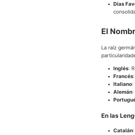
Días Fav
consolid
El Nombr
La raíz germán
particularidad
Inglés
: 
Francés
Italiano
:
Alemán
:
Portugu
En las Leng
Catalán