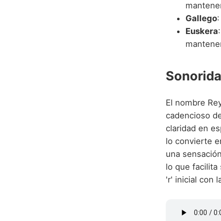
mantene
Gallego
:
Euskera
mantene
Sonorida
El nombre Rey
cadencioso de
claridad en es
lo convierte e
una sensación
lo que facilit
'r' inicial con