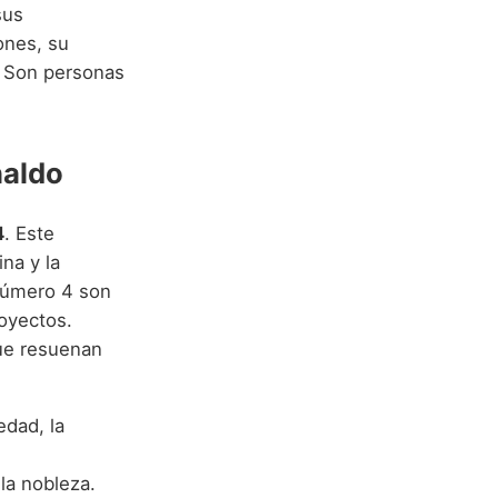
sus
ones, su
. Son personas
naldo
4
. Este
ina y la
 número 4 son
royectos.
que resuenan
edad, la
 la nobleza.