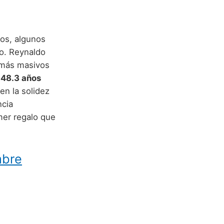
jos, algunos
do. Reynaldo
 más masivos
e
48.3 años
en la solidez
ncia
imer regalo que
mbre