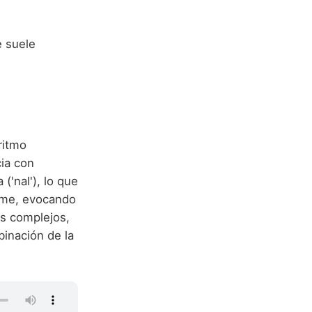
e suele
ritmo
ia con
('nal'), lo que
firme, evocando
os complejos,
binación de la