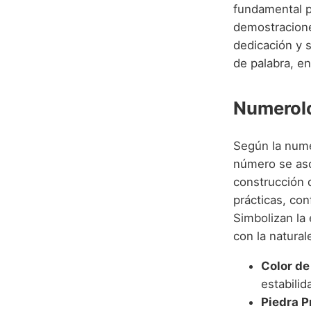
fundamental p
demostracione
dedicación y 
de palabra, e
Numerolo
Según la nume
número se asoc
construcción 
prácticas, con
Simbolizan la 
con la natura
Color de
estabilid
Piedra P