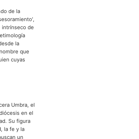
do de la
asesoramiento',
o intrínseco de
 etimología
desde la
n nombre que
guien cuyas
cera Umbra, el
diócesis en el
ad. Su figura
la fe y la
buscan un