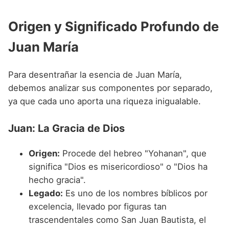
Nombres de niño que empiezan por P
Nombres de Niño Valencianos
Nombres de Niño Rumanos
Origen y Significado Profundo de
Nombres de niño que empiezan por Q
Nombres de Niño Vascos
Nombres de Niño Rusos
Juan María
Nombres de niño que empiezan por R
Nombres de Niño Suecos
Nombres de niño que empiezan por S
Para desentrañar la esencia de Juan María,
Nombres de niño que empiezan por T
debemos analizar sus componentes por separado,
ya que cada uno aporta una riqueza inigualable.
Nombres de niño que empiezan por U
Nombres de niño que empiezan por V
Juan: La Gracia de Dios
Nombres de niño que empiezan por W
Origen:
Procede del hebreo "Yohanan", que
Nombres de niño que empiezan por X
significa "Dios es misericordioso" o "Dios ha
hecho gracia".
Nombres de niño que empiezan por Y
Legado:
Es uno de los nombres bíblicos por
Nombres de niño que empiezan por Z
excelencia, llevado por figuras tan
trascendentales como San Juan Bautista, el