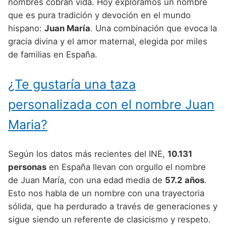
Nombres de Niño Alemanes
Buscar
nombres cobran vida. Hoy exploramos un nombre
Nombres de niño que empiezan por E
que es pura tradición y devoción en el mundo
Nombres de Niño Baleares
Nombres de Niño Egipcios
Nombres de Niño Americanos
hispano:
Juan María
. Una combinación que evoca la
Nombres de niño que empiezan por F
Nombres de Niño Canarios
Nombres de Niño Griegos
Nombres de Niño Arabes
gracia divina y el amor maternal, elegida por miles
Nombres de niño que empiezan por G
de familias en España.
Nombres de Niño Cantabros
Nombres de Niño Mitologicos
Nombres de Niño Chinos
Nombres de niño que empiezan por H
Nombres de Niño Castellanos
Nombres de Niño Romanos
Nombres de Niño Franceses
¿Te gustaría una taza
Nombres de niño que empiezan por I
Nombres de Niño Catalanes
Nombres de Niño Vikingos
Nombres de Niño Hispanoamericanos
personalizada con el nombre Juan
Nombres de niño que empiezan por J
Nombres de Niño Extremeños
Nombres de Niño Ingleses
Maria?
Nombres de niño que empiezan por K
Nombres de Niño Gallegos
Nombres de Niño Italianos
Nombres de niño que empiezan por L
Según los datos más recientes del INE,
10.131
Nombres de Niño Madrileños
Nombres de Niño Japoneses
personas
en España llevan con orgullo el nombre
Nombres de niño que empiezan por M
Nombres de Niño Murcianos
Nombres de Niño Judíos
de Juan María, con una edad media de
57.2 años
.
Nombres de niño que empiezan por N
Esto nos habla de un nombre con una trayectoria
Nombres de Niño Navarros
Nombres de Niño Marroquíes
sólida, que ha perdurado a través de generaciones y
Nombres de niño que empiezan por O
Nombres de Niño Riojanos
Nombres de Niño Portugueses
sigue siendo un referente de clasicismo y respeto.