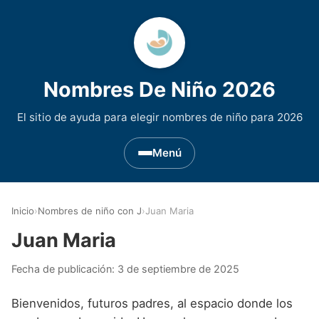
Nombres De Niño 2026
El sitio de ayuda para elegir nombres de niño para 2026
Menú
Nombres de Niño por Inicial
▾
Inicio
›
Nombres de niño con J
›
Juan Maria
Nombres de niño que empiezan por A
Nombres de Regiones de España
▾
Juan Maria
Nombres de niño que empiezan por B
Nombres de Niño Andaluces
Nombres de Niño Historicos
▾
Fecha de publicación:
3 de septiembre de 2025
Nombres de niño que empiezan por C
Nombres de Niño Aragoneses
Nombres de niño de Origen Biblico
Nombres de Niño Extranjeros
▾
Bienvenidos, futuros padres, al espacio donde los
Nombres de niño que empiezan por D
Nombres de Niño Asturianos
Nombres de Niño Celtas