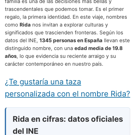
Nombres de Niño Alemanes
Buscar
familia es una de las decisiones más bellas y
Nombres de niño que empiezan por E
trascendentales que podemos tomar. Es el primer
Nombres de Niño Baleares
Nombres de Niño Egipcios
Nombres de Niño Americanos
regalo, la primera identidad. En este viaje, nombres
Nombres de niño que empiezan por F
Nombres de Niño Canarios
Nombres de Niño Griegos
Nombres de Niño Arabes
como
Rida
nos invitan a explorar culturas y
Nombres de niño que empiezan por G
significados que trascienden fronteras. Según los
Nombres de Niño Cantabros
Nombres de Niño Mitologicos
Nombres de Niño Chinos
datos del INE,
1345 personas en España
llevan este
Nombres de niño que empiezan por H
Nombres de Niño Castellanos
Nombres de Niño Romanos
Nombres de Niño Franceses
distinguido nombre, con una
edad media de 19.8
Nombres de niño que empiezan por I
años
, lo que evidencia su reciente arraigo y su
Nombres de Niño Catalanes
Nombres de Niño Vikingos
Nombres de Niño Hispanoamericanos
carácter contemporáneo en nuestro país.
Nombres de niño que empiezan por J
Nombres de Niño Extremeños
Nombres de Niño Ingleses
Nombres de niño que empiezan por K
¿Te gustaría una taza
Nombres de Niño Gallegos
Nombres de Niño Italianos
Nombres de niño que empiezan por L
Nombres de Niño Madrileños
personalizada con el nombre Rida?
Nombres de Niño Japoneses
Nombres de niño que empiezan por M
Nombres de Niño Murcianos
Nombres de Niño Judíos
Nombres de niño que empiezan por N
Nombres de Niño Navarros
Rida en cifras: datos oficiales
Nombres de Niño Marroquíes
Nombres de niño que empiezan por O
Nombres de Niño Riojanos
del INE
Nombres de Niño Portugueses