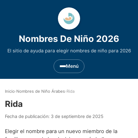
Nombres De Niño 2026
El sitio de ayuda para elegir nombres de niño para 2026
Menú
Nombres de Niño por Inicial
▾
Inicio
›
Nombres de Niño Árabes
›
Rida
Nombres de niño que empiezan por A
Nombres de Regiones de España
▾
Rida
Nombres de niño que empiezan por B
Nombres de Niño Andaluces
Nombres de Niño Historicos
▾
Fecha de publicación:
3 de septiembre de 2025
Nombres de niño que empiezan por C
Nombres de Niño Aragoneses
Nombres de niño de Origen Biblico
Nombres de Niño Extranjeros
▾
Elegir el nombre para un nuevo miembro de la
Nombres de niño que empiezan por D
Nombres de Niño Asturianos
Nombres de Niño Celtas