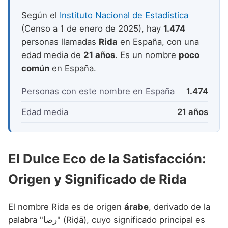
Nombres de niño que empiezan por P
Nombres de Niño Valencianos
Nombres de Niño Rumanos
Según el
Instituto Nacional de Estadística
Nombres de niño que empiezan por Q
Nombres de Niño Vascos
(Censo a 1 de enero de 2025), hay
1.474
Nombres de Niño Rusos
personas llamadas
Rida
en España, con una
Nombres de niño que empiezan por R
Nombres de Niño Suecos
edad media de
21 años
. Es un nombre
poco
Nombres de niño que empiezan por S
común
en España.
Nombres de niño que empiezan por T
Personas con este nombre en España
1.474
Nombres de niño que empiezan por U
Edad media
21 años
Nombres de niño que empiezan por V
Nombres de niño que empiezan por W
El Dulce Eco de la Satisfacción:
Nombres de niño que empiezan por X
Origen y Significado de Rida
Nombres de niño que empiezan por Y
Nombres de niño que empiezan por Z
El nombre Rida es de origen
árabe
, derivado de la
palabra "رضا" (Riḍā), cuyo significado principal es