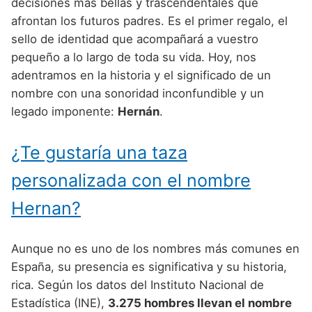
Nombres de Niño Alemanes
Buscar
decisiones más bellas y trascendentales que
Nombres de niño que empiezan por E
afrontan los futuros padres. Es el primer regalo, el
Nombres de Niño Baleares
Nombres de Niño Egipcios
Nombres de Niño Americanos
sello de identidad que acompañará a vuestro
Nombres de niño que empiezan por F
Nombres de Niño Canarios
Nombres de Niño Griegos
Nombres de Niño Arabes
pequeño a lo largo de toda su vida. Hoy, nos
Nombres de niño que empiezan por G
adentramos en la historia y el significado de un
Nombres de Niño Cantabros
Nombres de Niño Mitologicos
Nombres de Niño Chinos
nombre con una sonoridad inconfundible y un
Nombres de niño que empiezan por H
Nombres de Niño Castellanos
Nombres de Niño Romanos
Nombres de Niño Franceses
legado imponente:
Hernán
.
Nombres de niño que empiezan por I
Nombres de Niño Catalanes
Nombres de Niño Vikingos
Nombres de Niño Hispanoamericanos
¿Te gustaría una taza
Nombres de niño que empiezan por J
Nombres de Niño Extremeños
Nombres de Niño Ingleses
personalizada con el nombre
Nombres de niño que empiezan por K
Nombres de Niño Gallegos
Nombres de Niño Italianos
Hernan?
Nombres de niño que empiezan por L
Nombres de Niño Madrileños
Nombres de Niño Japoneses
Nombres de niño que empiezan por M
Nombres de Niño Murcianos
Nombres de Niño Judíos
Aunque no es uno de los nombres más comunes en
Nombres de niño que empiezan por N
España, su presencia es significativa y su historia,
Nombres de Niño Navarros
Nombres de Niño Marroquíes
rica. Según los datos del Instituto Nacional de
Nombres de niño que empiezan por O
Nombres de Niño Riojanos
Nombres de Niño Portugueses
Estadística (INE),
3.275 hombres llevan el nombre