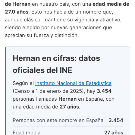
Nombres de niño que empiezan por P
de Hernán
en nuestro país, con una
edad media de
Nombres de Niño Valencianos
Nombres de Niño Rumanos
27.0 años
. Esto nos habla de un nombre que,
Nombres de niño que empiezan por Q
Nombres de Niño Vascos
Nombres de Niño Rusos
aunque clásico, mantiene su vigencia y atractivo,
Nombres de niño que empiezan por R
siendo elegido por nuevas generaciones que
Nombres de Niño Suecos
aprecian su fuerza y distinción.
Nombres de niño que empiezan por S
Nombres de niño que empiezan por T
Hernan en cifras: datos
Nombres de niño que empiezan por U
oficiales del INE
Nombres de niño que empiezan por V
Según el
Instituto Nacional de Estadística
Nombres de niño que empiezan por W
(Censo a 1 de enero de 2025), hay
3.454
Nombres de niño que empiezan por X
personas llamadas
Hernan
en España, con
una edad media de
27 años
.
Nombres de niño que empiezan por Y
Personas con este nombre en España
3.454
Nombres de niño que empiezan por Z
Edad media
27 años