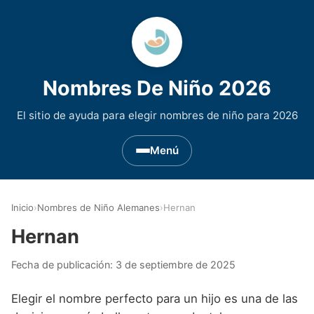
Nombres De Niño 2026
El sitio de ayuda para elegir nombres de niño para 2026
Menú
Nombres de Niño por Inicial
▾
Inicio
›
Nombres de Niño Alemanes
›
Hernan
Nombres de niño que empiezan por A
Nombres de Regiones de España
▾
Hernan
Nombres de niño que empiezan por B
Nombres de Niño Andaluces
Nombres de Niño Historicos
▾
Fecha de publicación:
3 de septiembre de 2025
Nombres de niño que empiezan por C
Nombres de Niño Aragoneses
Nombres de niño de Origen Biblico
Nombres de Niño Extranjeros
▾
Elegir el nombre perfecto para un hijo es una de las
Nombres de niño que empiezan por D
Nombres de Niño Asturianos
Nombres de Niño Celtas