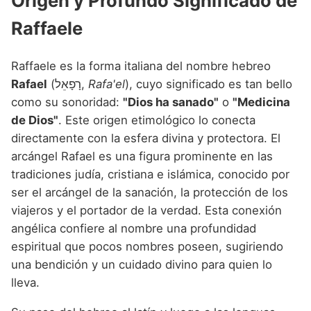
Origen y Profundo Significado de
Nombres de niño que empiezan por P
Nombres de Niño Valencianos
Nombres de Niño Rumanos
Raffaele
Nombres de niño que empiezan por Q
Nombres de Niño Vascos
Nombres de Niño Rusos
Nombres de niño que empiezan por R
Raffaele es la forma italiana del nombre hebreo
Nombres de Niño Suecos
Rafael
(רָפָאֵל,
Rafa'el
), cuyo significado es tan bello
Nombres de niño que empiezan por S
como su sonoridad:
"Dios ha sanado"
o
"Medicina
Nombres de niño que empiezan por T
de Dios"
. Este origen etimológico lo conecta
directamente con la esfera divina y protectora. El
Nombres de niño que empiezan por U
arcángel Rafael es una figura prominente en las
Nombres de niño que empiezan por V
tradiciones judía, cristiana e islámica, conocido por
ser el arcángel de la sanación, la protección de los
Nombres de niño que empiezan por W
viajeros y el portador de la verdad. Esta conexión
Nombres de niño que empiezan por X
angélica confiere al nombre una profundidad
espiritual que pocos nombres poseen, sugiriendo
Nombres de niño que empiezan por Y
una bendición y un cuidado divino para quien lo
Nombres de niño que empiezan por Z
lleva.