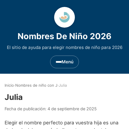
Nombres De Niño 2026
El sitio de ayuda para elegir nombres de niño para 2026
Menú
Nombres de Niño por Inicial
▾
Inicio
›
Nombres de niño con J
›
Julia
Nombres de niño que empiezan por A
Nombres de Regiones de España
▾
Julia
Nombres de niño que empiezan por B
Nombres de Niño Andaluces
Nombres de Niño Historicos
▾
Fecha de publicación:
4 de septiembre de 2025
Nombres de niño que empiezan por C
Nombres de Niño Aragoneses
Nombres de niño de Origen Biblico
Nombres de Niño Extranjeros
▾
Elegir el nombre perfecto para vuestra hija es una
Nombres de niño que empiezan por D
Nombres de Niño Asturianos
Nombres de Niño Celtas