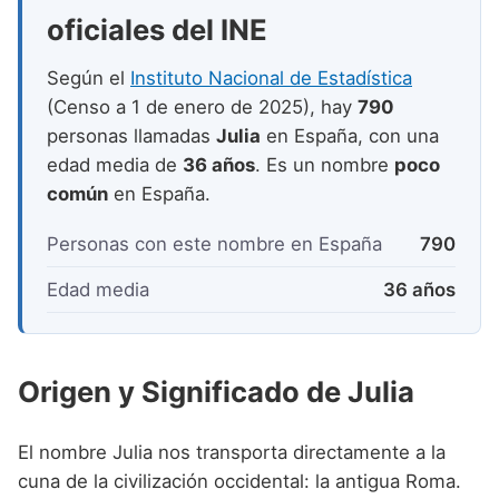
Nombres de niño que empiezan por P
Nombres de Niño Valencianos
oficiales del INE
Nombres de Niño Rumanos
Nombres de niño que empiezan por Q
Nombres de Niño Vascos
Nombres de Niño Rusos
Según el
Instituto Nacional de Estadística
Nombres de niño que empiezan por R
(Censo a 1 de enero de 2025), hay
790
Nombres de Niño Suecos
personas llamadas
Julia
en España, con una
Nombres de niño que empiezan por S
edad media de
36 años
. Es un nombre
poco
Nombres de niño que empiezan por T
común
en España.
Nombres de niño que empiezan por U
Personas con este nombre en España
790
Nombres de niño que empiezan por V
Edad media
36 años
Nombres de niño que empiezan por W
Nombres de niño que empiezan por X
Origen y Significado de Julia
Nombres de niño que empiezan por Y
Nombres de niño que empiezan por Z
El nombre Julia nos transporta directamente a la
cuna de la civilización occidental: la antigua Roma.