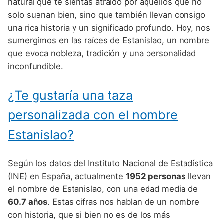
Nombres de Niño Alemanes
Buscar
natural que te sientas atraído por aquellos que no
Nombres de niño que empiezan por E
solo suenan bien, sino que también llevan consigo
Nombres de Niño Baleares
Nombres de Niño Egipcios
Nombres de Niño Americanos
una rica historia y un significado profundo. Hoy, nos
Nombres de niño que empiezan por F
Nombres de Niño Canarios
Nombres de Niño Griegos
Nombres de Niño Arabes
sumergimos en las raíces de Estanislao, un nombre
Nombres de niño que empiezan por G
que evoca nobleza, tradición y una personalidad
Nombres de Niño Cantabros
Nombres de Niño Mitologicos
Nombres de Niño Chinos
inconfundible.
Nombres de niño que empiezan por H
Nombres de Niño Castellanos
Nombres de Niño Romanos
Nombres de Niño Franceses
Nombres de niño que empiezan por I
¿Te gustaría una taza
Nombres de Niño Catalanes
Nombres de Niño Vikingos
Nombres de Niño Hispanoamericanos
Nombres de niño que empiezan por J
Nombres de Niño Extremeños
personalizada con el nombre
Nombres de Niño Ingleses
Nombres de niño que empiezan por K
Nombres de Niño Gallegos
Estanislao?
Nombres de Niño Italianos
Nombres de niño que empiezan por L
Nombres de Niño Madrileños
Nombres de Niño Japoneses
Según los datos del Instituto Nacional de Estadística
Nombres de niño que empiezan por M
Nombres de Niño Murcianos
Nombres de Niño Judíos
(INE) en España, actualmente
1952 personas
llevan
Nombres de niño que empiezan por N
el nombre de Estanislao, con una edad media de
Nombres de Niño Navarros
Nombres de Niño Marroquíes
60.7 años
. Estas cifras nos hablan de un nombre
Nombres de niño que empiezan por O
Nombres de Niño Riojanos
Nombres de Niño Portugueses
con historia, que si bien no es de los más