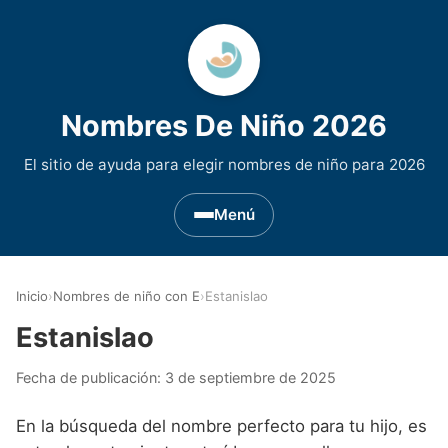
Nombres De Niño 2026
El sitio de ayuda para elegir nombres de niño para 2026
Menú
Nombres de Niño por Inicial
▾
Inicio
›
Nombres de niño con E
›
Estanislao
Nombres de niño que empiezan por A
Nombres de Regiones de España
▾
Estanislao
Nombres de niño que empiezan por B
Nombres de Niño Andaluces
Nombres de Niño Historicos
▾
Fecha de publicación:
3 de septiembre de 2025
Nombres de niño que empiezan por C
Nombres de Niño Aragoneses
Nombres de niño de Origen Biblico
Nombres de Niño Extranjeros
▾
En la búsqueda del nombre perfecto para tu hijo, es
Nombres de niño que empiezan por D
Nombres de Niño Asturianos
Nombres de Niño Celtas