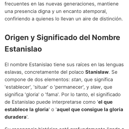
Nombres de niño que empiezan por P
frecuentes en las nuevas generaciones, mantiene
Nombres de Niño Valencianos
Nombres de Niño Rumanos
una presencia digna y un encanto atemporal,
Nombres de niño que empiezan por Q
Nombres de Niño Vascos
Nombres de Niño Rusos
confiriendo a quienes lo llevan un aire de distinción.
Nombres de niño que empiezan por R
Nombres de Niño Suecos
Origen y Significado del Nombre
Nombres de niño que empiezan por S
Estanislao
Nombres de niño que empiezan por T
Nombres de niño que empiezan por U
El nombre Estanislao tiene sus raíces en las lenguas
Nombres de niño que empiezan por V
eslavas, concretamente del polaco
Stanisław
. Se
compone de dos elementos:
stan
, que significa
Nombres de niño que empiezan por W
'establecer', 'situar' o 'permanecer', y
sław
, que
Nombres de niño que empiezan por X
significa 'gloria' o 'fama'. Por lo tanto, el significado
de Estanislao puede interpretarse como '
el que
Nombres de niño que empiezan por Y
establece la gloria
' o '
aquel que consigue la gloria
Nombres de niño que empiezan por Z
duradera
'.