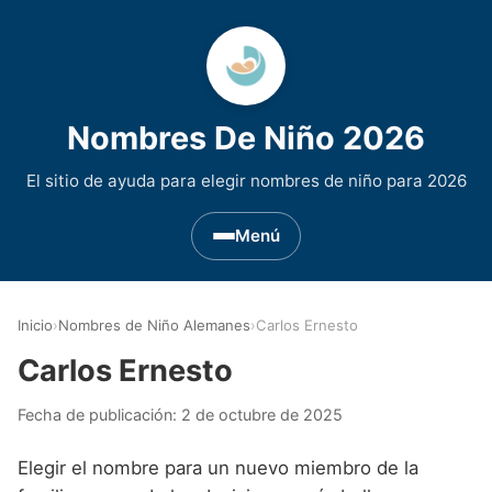
Nombres De Niño 2026
El sitio de ayuda para elegir nombres de niño para 2026
Menú
Nombres de Niño por Inicial
▾
Inicio
›
Nombres de Niño Alemanes
›
Carlos Ernesto
Nombres de niño que empiezan por A
Nombres de Regiones de España
▾
Carlos Ernesto
Nombres de niño que empiezan por B
Nombres de Niño Andaluces
Nombres de Niño Historicos
▾
Fecha de publicación:
2 de octubre de 2025
Nombres de niño que empiezan por C
Nombres de Niño Aragoneses
Nombres de niño de Origen Biblico
Nombres de Niño Extranjeros
▾
Elegir el nombre para un nuevo miembro de la
Nombres de niño que empiezan por D
Nombres de Niño Asturianos
Nombres de Niño Celtas