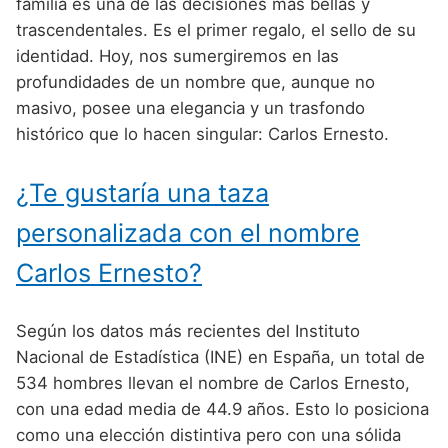
Nombres de Niño Alemanes
Buscar
familia es una de las decisiones más bellas y
Nombres de niño que empiezan por E
trascendentales. Es el primer regalo, el sello de su
Nombres de Niño Baleares
Nombres de Niño Egipcios
Nombres de Niño Americanos
identidad. Hoy, nos sumergiremos en las
Nombres de niño que empiezan por F
Nombres de Niño Canarios
Nombres de Niño Griegos
Nombres de Niño Arabes
profundidades de un nombre que, aunque no
Nombres de niño que empiezan por G
masivo, posee una elegancia y un trasfondo
Nombres de Niño Cantabros
Nombres de Niño Mitologicos
Nombres de Niño Chinos
histórico que lo hacen singular: Carlos Ernesto.
Nombres de niño que empiezan por H
Nombres de Niño Castellanos
Nombres de Niño Romanos
Nombres de Niño Franceses
Nombres de niño que empiezan por I
¿Te gustaría una taza
Nombres de Niño Catalanes
Nombres de Niño Vikingos
Nombres de Niño Hispanoamericanos
Nombres de niño que empiezan por J
Nombres de Niño Extremeños
personalizada con el nombre
Nombres de Niño Ingleses
Nombres de niño que empiezan por K
Nombres de Niño Gallegos
Carlos Ernesto?
Nombres de Niño Italianos
Nombres de niño que empiezan por L
Nombres de Niño Madrileños
Nombres de Niño Japoneses
Según los datos más recientes del Instituto
Nombres de niño que empiezan por M
Nombres de Niño Murcianos
Nombres de Niño Judíos
Nacional de Estadística (INE) en España, un total de
Nombres de niño que empiezan por N
534 hombres llevan el nombre de Carlos Ernesto,
Nombres de Niño Navarros
Nombres de Niño Marroquíes
con una edad media de 44.9 años. Esto lo posiciona
Nombres de niño que empiezan por O
Nombres de Niño Riojanos
Nombres de Niño Portugueses
como una elección distintiva pero con una sólida