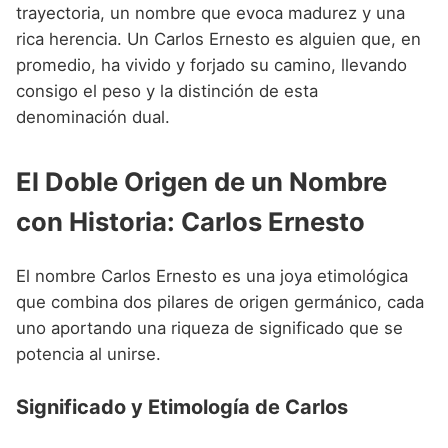
Nombres de niño que empiezan por P
trayectoria, un nombre que evoca madurez y una
Nombres de Niño Valencianos
Nombres de Niño Rumanos
rica herencia. Un Carlos Ernesto es alguien que, en
Nombres de niño que empiezan por Q
Nombres de Niño Vascos
Nombres de Niño Rusos
promedio, ha vivido y forjado su camino, llevando
Nombres de niño que empiezan por R
consigo el peso y la distinción de esta
Nombres de Niño Suecos
denominación dual.
Nombres de niño que empiezan por S
Nombres de niño que empiezan por T
El Doble Origen de un Nombre
Nombres de niño que empiezan por U
con Historia: Carlos Ernesto
Nombres de niño que empiezan por V
El nombre Carlos Ernesto es una joya etimológica
Nombres de niño que empiezan por W
que combina dos pilares de origen germánico, cada
Nombres de niño que empiezan por X
uno aportando una riqueza de significado que se
potencia al unirse.
Nombres de niño que empiezan por Y
Nombres de niño que empiezan por Z
Significado y Etimología de Carlos