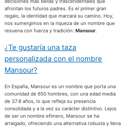
Nombres de Niño Alemanes
Buscar
decisiones más bellas y trascendentales que
Nombres de niño que empiezan por E
afrontan los futuros padres. Es el primer gran
Nombres de Niño Baleares
Nombres de Niño Egipcios
Nombres de Niño Americanos
regalo, la identidad que marcará su camino. Hoy,
Nombres de niño que empiezan por F
Nombres de Niño Canarios
Nombres de Niño Griegos
Nombres de Niño Arabes
nos sumergimos en la riqueza de un nombre que
Nombres de niño que empiezan por G
resuena con fuerza y tradición:
Mansour
.
Nombres de Niño Cantabros
Nombres de Niño Mitologicos
Nombres de Niño Chinos
Nombres de niño que empiezan por H
Nombres de Niño Castellanos
Nombres de Niño Romanos
Nombres de Niño Franceses
¿Te gustaría una taza
Nombres de niño que empiezan por I
Nombres de Niño Catalanes
Nombres de Niño Vikingos
Nombres de Niño Hispanoamericanos
personalizada con el nombre
Nombres de niño que empiezan por J
Nombres de Niño Extremeños
Nombres de Niño Ingleses
Mansour?
Nombres de niño que empiezan por K
Nombres de Niño Gallegos
Nombres de Niño Italianos
Nombres de niño que empiezan por L
En España, Mansour es un nombre que porta una
Nombres de Niño Madrileños
Nombres de Niño Japoneses
comunidad de 650 hombres, con una edad media
Nombres de niño que empiezan por M
Nombres de Niño Murcianos
Nombres de Niño Judíos
de 37.8 años, lo que refleja su presencia
Nombres de niño que empiezan por N
consolidada y a la vez su carácter distintivo. Lejos
Nombres de Niño Navarros
Nombres de Niño Marroquíes
de ser un nombre efímero, Mansour se ha
Nombres de niño que empiezan por O
Nombres de Niño Riojanos
Nombres de Niño Portugueses
arraigado, ofreciendo una alternativa robusta y llena