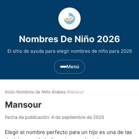
Nombres De Niño 2026
El sitio de ayuda para elegir nombres de niño para 2026
Menú
Nombres de Niño por Inicial
▾
Inicio
›
Nombres de Niño Árabes
›
Mansour
Nombres de niño que empiezan por A
Nombres de Regiones de España
▾
Mansour
Nombres de niño que empiezan por B
Nombres de Niño Andaluces
Nombres de Niño Historicos
▾
Fecha de publicación:
4 de septiembre de 2025
Nombres de niño que empiezan por C
Nombres de Niño Aragoneses
Nombres de niño de Origen Biblico
Nombres de Niño Extranjeros
▾
Elegir el nombre perfecto para un hijo es una de las
Nombres de niño que empiezan por D
Nombres de Niño Asturianos
Nombres de Niño Celtas