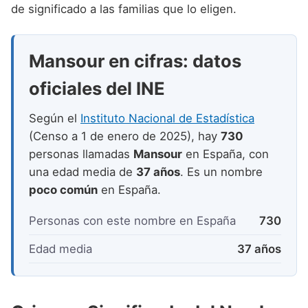
Nombres de niño que empiezan por P
de significado a las familias que lo eligen.
Nombres de Niño Valencianos
Nombres de Niño Rumanos
Nombres de niño que empiezan por Q
Nombres de Niño Vascos
Nombres de Niño Rusos
Mansour en cifras: datos
Nombres de niño que empiezan por R
Nombres de Niño Suecos
oficiales del INE
Nombres de niño que empiezan por S
Nombres de niño que empiezan por T
Según el
Instituto Nacional de Estadística
(Censo a 1 de enero de 2025), hay
730
Nombres de niño que empiezan por U
personas llamadas
Mansour
en España, con
Nombres de niño que empiezan por V
una edad media de
37 años
. Es un nombre
poco común
en España.
Nombres de niño que empiezan por W
Personas con este nombre en España
730
Nombres de niño que empiezan por X
Nombres de niño que empiezan por Y
Edad media
37 años
Nombres de niño que empiezan por Z