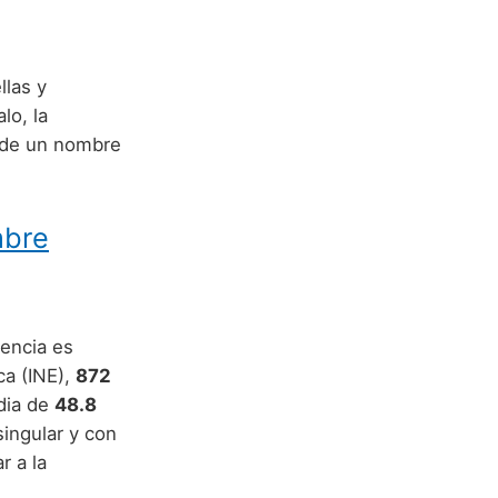
llas y
lo, la
 de un nombre
mbre
encia es
ca (INE),
872
dia de
48.8
singular y con
r a la