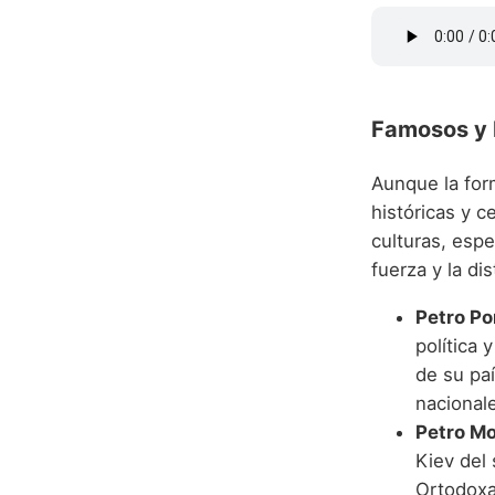
Famosos y R
Aunque la for
históricas y c
culturas, espe
fuerza y la di
Petro P
política 
de su pa
nacional
Petro M
Kiev del 
Ortodoxa