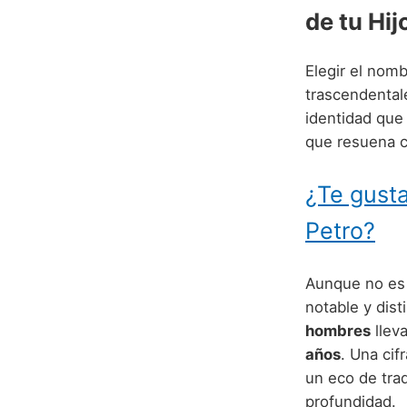
de tu Hij
Elegir el nomb
trascendentale
identidad que
que resuena co
¿Te gusta
Petro?
Aunque no es 
notable y dist
hombres
llev
años
. Una cif
un eco de trad
profundidad.