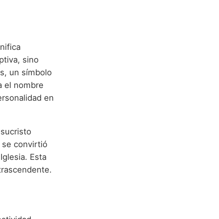
nifica
ptiva, sino
s, un símbolo
va el nombre
ersonalidad en
esucristo
 se convirtió
Iglesia. Esta
 trascendente.