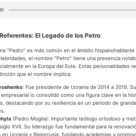
eferentes: El Legado de los Petro
ma "Pedro" es más común en el ámbito hispanohablante 
elebridades, el nombre "Petro" tiene una presencia notab
cialmente en la Europa del Este. Estas personalidades ref
stinción que el nombre implica:
oroshenko
: Fue presidente de Ucrania de 2014 a 2019. Su
y empresarial lo consolidó como una figura clave en la his
ís, destacando por su resiliencia en un período de grand
es.
ohyla
(Pedro Mogila): Importante teólogo ortodoxo y met
siglo XVII. Su liderazgo fue fundamental para la renovació
 en Ucrania y Bielorrusia, fundando academias y promov