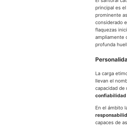
El santoral ca
principal es e
prominente as
considerado el
flaquezas inic
ampliamente c
profunda huel
Personalida
La carga etimo
llevan el nom
capacidad de 
confiabilidad
En el ámbito l
responsabili
capaces de as