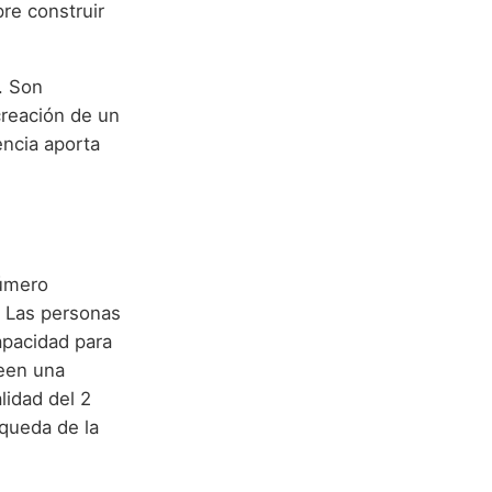
re construir
. Son
creación de un
encia aporta
número
n. Las personas
apacidad para
seen una
lidad del 2
squeda de la