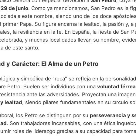
tólico celebra con especial devoción a
San Pedro
, cuya f
l
29 de junio
. Como ya mencionamos, San Pedro es la fi
ociada a este nombre, siendo uno de los doce apóstole
 primer Papa. Su figura encarna la lealtad, la pasión y, a
iales, la resiliencia en la fe. En España, la fiesta de San 
elebrada, y muchas localidades llevan su nombre, evide
la de este santo.
d y Carácter: El Alma de un Petro
lógica y simbólica de "roca" se refleja en la personalida
bre Petro. Suelen ser individuos con una
voluntad férrea
resistencia ante las adversidades. Proyectan una imagen
 y lealtad
, siendo pilares fundamentales en su círculo soci
aboral, los Petro se distinguen por su
perseverancia y se
dad
. Son trabajadores incansables, con una ética inquebr
umir roles de liderazgo gracias a su capacidad para toma