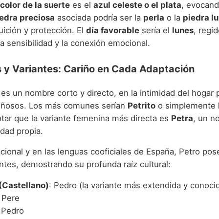
color de la suerte
es el
azul celeste o el plata
, evocand
edra preciosa
asociada podría ser la
perla
o la
piedra l
uición y protección. El
día favorable
sería el
lunes
, regi
a sensibilidad y la conexión emocional.
s y Variantes: Cariño en Cada Adaptación
es un nombre corto y directo, en la intimidad del hogar 
riñosos. Los más comunes serían
Petrito
o simplemente
otar que la variante femenina más directa es
Petra
, un n
dad propia.
acional y en las lenguas cooficiales de España, Petro pos
ntes, demostrando su profunda raíz cultural:
(Castellano)
: Pedro (la variante más extendida y conoci
: Pere
: Pedro