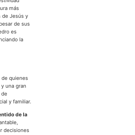
estividad
gura más
s de Jesús y
 pesar de sus
Pedro es
nciando la
d de quienes
y una gran
 de
al y familiar.
ntido de la
antable,
r decisiones