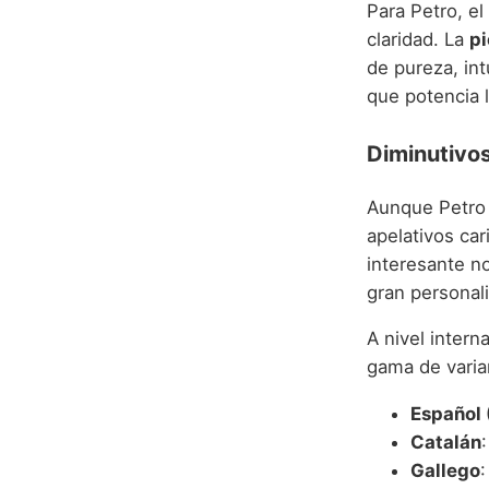
Para Petro, el
claridad. La
pi
de pureza, int
que potencia l
Diminutivo
Aunque Petro 
apelativos ca
interesante n
gran personali
A nivel intern
gama de varia
Español 
Catalán
Gallego