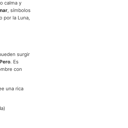
o calma y
unar
, símbolos
do por la Luna,
pueden surgir
Pero
. Es
ombre con
ee una rica
da)