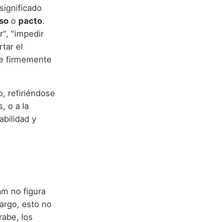
significado
so
o
pacto
.
tar el
re firmemente
o, refiriéndose
, o a la
abilidad y
am no figura
argo, esto no
rabe, los