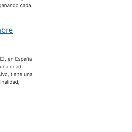
á ganando cada
mbre
NE), en España
 una edad
ivo, tiene una
inalidad,