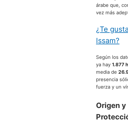
árabe que, co
vez más adep
¿Te gusta
Issam?
Según los dato
ya hay
1.877 
media de
26.
presencia sóli
fuerza y un ví
Origen y
Protecci