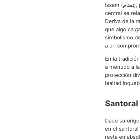
Iss
central se rel
Deriva de la r
que algo caiga
simbolismo de
a un compromi
En la tradició
a menudo a la
protección di
lealtad inqueb
Santoral 
Dado su origen
en el santora
resta en absol