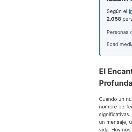
Según el
I
2.058
pers
Personas 
Edad medi
El Encan
Profunda
Cuando un nue
nombre perfec
significativa
un mensaje, u
vida. Hoy nos