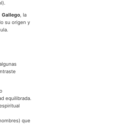
l).
l
Gallego
, la
do su origen y
ula.
algunas
ntraste
o
d equilibrada.
spiritual
 hombres) que