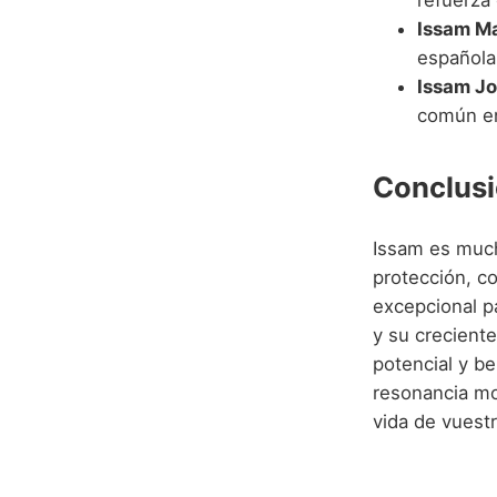
refuerza 
Issam Ma
española 
Issam Jo
común e
Conclusi
Issam es much
protección, c
excepcional pa
y su crecient
potencial y be
resonancia mo
vida de vuestr