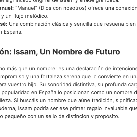
el significado original de Issam y añade grandeza.
nuel:
"Manuel" (Dios con nosotros) ofrece una conexión 
y un flujo melódico.
sé:
Una combinación clásica y sencilla que resuena bien
n España.
ón: Issam, Un Nombre de Futuro
o más que un nombre; es una declaración de intencione
ompromiso y una fortaleza serena que lo convierte en un
ra vuestro hijo. Su sonoridad distintiva, su profunda car
e popularidad en España lo posicionan como un nombre d
lleza. Si buscáis un nombre que aúne tradición, significa
derna, Issam podría ser ese primer regalo invaluable qu
o pequeño con un sello de distinción y propósito.