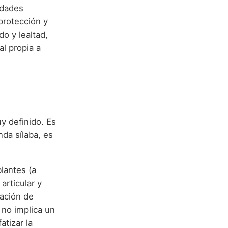
idades
protección y
o y lealtad,
al propia a
y definido. Es
da sílaba, es
lantes (a
articular y
sación de
 no implica un
atizar la