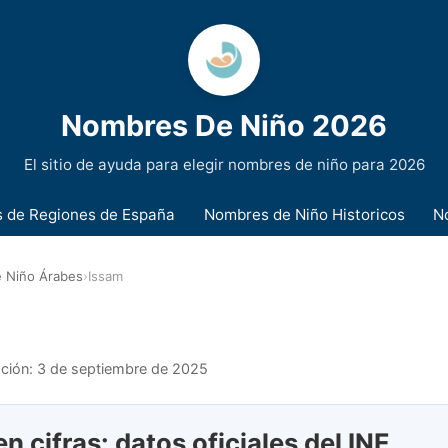
Nombres De Niño 2026
El sitio de ayuda para elegir nombres de niño para 2026
 de Regiones de España
Nombres de Niño Historicos
N
 Niño Árabes
›
Issam
ación:
3 de septiembre de 2025
n cifras: datos oficiales del INE