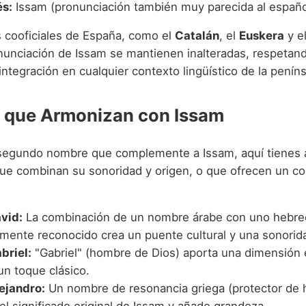
s:
Issam (pronunciación también muy parecida al españo
s cooficiales de España, como el
Catalán
, el
Euskera
y e
ronunciación de Issam se mantienen inalteradas, respetan
 integración en cualquier contexto lingüístico de la peníns
 que Armonizan con Issam
segundo nombre que complemente a Issam, aquí tienes 
ue combinan su sonoridad y origen, o que ofrecen un co
vid:
La combinación de un nombre árabe con uno hebre
lmente reconocido crea un puente cultural y una sonorida
briel:
"Gabriel" (hombre de Dios) aporta una dimensión e
un toque clásico.
ejandro:
Un nombre de resonancia griega (protector de