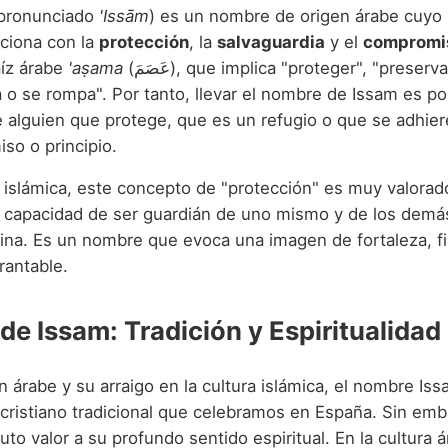
am (عِصَام, pronunciado
'Issām
) es un nombre de origen árabe cuyo 
aciona con la
protección
, la
salvaguardia
y el
compromi
aíz árabe
'aṣama
(عَصَمَ), que implica "proteger", "preservar", "impedir
 o se rompa". Por tanto, llevar el nombre de Issam es por
 alguien que protege, que es un refugio o que se adhie
so o principio.
n islámica, este concepto de "protección" es muy valorad
 capacidad de ser guardián de uno mismo y de los demás
vina. Es un nombre que evoca una imagen de fortaleza, fi
rantable.
de Issam: Tradición y Espiritualidad
 árabe y su arraigo en la cultura islámica, el nombre Iss
l cristiano tradicional que celebramos en España. Sin emb
uto valor a su profundo sentido espiritual. En la cultura á