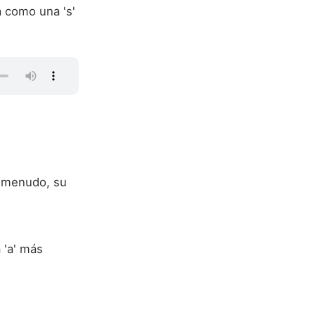
á como una 's'
a menudo, su
 'a' más