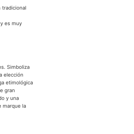
tradicional
 y es muy
s. Simboliza
a elección
ga etimológica
e gran
do y una
e marque la