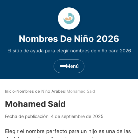
Nombres De Niño 2026
El sitio de ayuda para elegir nombres de niño para 2026
Menú
Nombres de Niño por Inicial
▾
Inicio
›
Nombres de Niño Árabes
›
Mohamed Said
Nombres de niño que empiezan por A
Nombres de Regiones de España
▾
Mohamed Said
Nombres de niño que empiezan por B
Nombres de Niño Andaluces
Nombres de Niño Historicos
▾
Fecha de publicación:
4 de septiembre de 2025
Nombres de niño que empiezan por C
Nombres de Niño Aragoneses
Nombres de niño de Origen Biblico
Nombres de Niño Extranjeros
▾
Elegir el nombre perfecto para un hijo es una de las
Nombres de niño que empiezan por D
Nombres de Niño Asturianos
Nombres de Niño Celtas