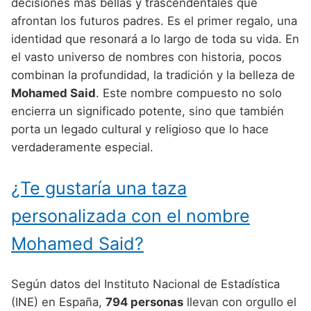
Nombres de Niño Alemanes
Buscar
decisiones más bellas y trascendentales que
Nombres de niño que empiezan por E
afrontan los futuros padres. Es el primer regalo, una
Nombres de Niño Baleares
Nombres de Niño Egipcios
Nombres de Niño Americanos
identidad que resonará a lo largo de toda su vida. En
Nombres de niño que empiezan por F
Nombres de Niño Canarios
Nombres de Niño Griegos
Nombres de Niño Arabes
el vasto universo de nombres con historia, pocos
Nombres de niño que empiezan por G
combinan la profundidad, la tradición y la belleza de
Nombres de Niño Cantabros
Nombres de Niño Mitologicos
Nombres de Niño Chinos
Mohamed Said
. Este nombre compuesto no solo
Nombres de niño que empiezan por H
Nombres de Niño Castellanos
Nombres de Niño Romanos
Nombres de Niño Franceses
encierra un significado potente, sino que también
Nombres de niño que empiezan por I
porta un legado cultural y religioso que lo hace
Nombres de Niño Catalanes
Nombres de Niño Vikingos
Nombres de Niño Hispanoamericanos
verdaderamente especial.
Nombres de niño que empiezan por J
Nombres de Niño Extremeños
Nombres de Niño Ingleses
Nombres de niño que empiezan por K
¿Te gustaría una taza
Nombres de Niño Gallegos
Nombres de Niño Italianos
Nombres de niño que empiezan por L
Nombres de Niño Madrileños
personalizada con el nombre
Nombres de Niño Japoneses
Nombres de niño que empiezan por M
Nombres de Niño Murcianos
Mohamed Said?
Nombres de Niño Judíos
Nombres de niño que empiezan por N
Nombres de Niño Navarros
Nombres de Niño Marroquíes
Según datos del Instituto Nacional de Estadística
Nombres de niño que empiezan por O
Nombres de Niño Riojanos
Nombres de Niño Portugueses
(INE) en España,
794 personas
llevan con orgullo el