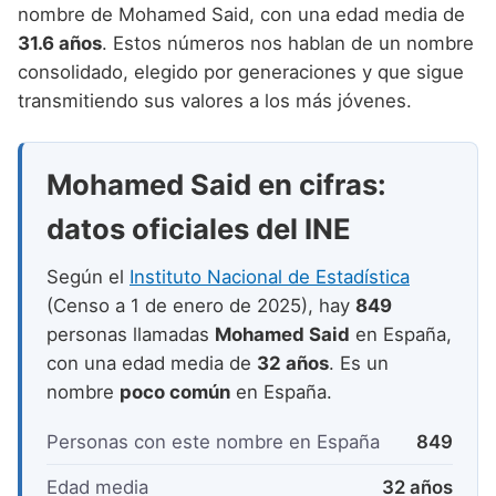
Nombres de niño que empiezan por P
nombre de Mohamed Said, con una edad media de
Nombres de Niño Valencianos
Nombres de Niño Rumanos
31.6 años
. Estos números nos hablan de un nombre
Nombres de niño que empiezan por Q
Nombres de Niño Vascos
Nombres de Niño Rusos
consolidado, elegido por generaciones y que sigue
Nombres de niño que empiezan por R
transmitiendo sus valores a los más jóvenes.
Nombres de Niño Suecos
Nombres de niño que empiezan por S
Mohamed Said en cifras:
Nombres de niño que empiezan por T
datos oficiales del INE
Nombres de niño que empiezan por U
Nombres de niño que empiezan por V
Según el
Instituto Nacional de Estadística
(Censo a 1 de enero de 2025), hay
849
Nombres de niño que empiezan por W
personas llamadas
Mohamed Said
en España,
Nombres de niño que empiezan por X
con una edad media de
32 años
. Es un
nombre
poco común
en España.
Nombres de niño que empiezan por Y
Personas con este nombre en España
849
Nombres de niño que empiezan por Z
Edad media
32 años