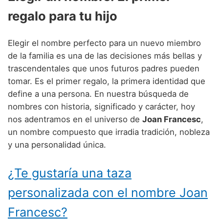
Nombres de Niño Alemanes
Buscar
regalo para tu hijo
Nombres de niño que empiezan por E
Nombres de Niño Baleares
Nombres de Niño Egipcios
Nombres de Niño Americanos
Nombres de niño que empiezan por F
Nombres de Niño Canarios
Nombres de Niño Griegos
Nombres de Niño Arabes
Elegir el nombre perfecto para un nuevo miembro
Nombres de niño que empiezan por G
Nombres de Niño Cantabros
de la familia es una de las decisiones más bellas y
Nombres de Niño Mitologicos
Nombres de Niño Chinos
trascendentales que unos futuros padres pueden
Nombres de niño que empiezan por H
Nombres de Niño Castellanos
Nombres de Niño Romanos
Nombres de Niño Franceses
tomar. Es el primer regalo, la primera identidad que
Nombres de niño que empiezan por I
Nombres de Niño Catalanes
define a una persona. En nuestra búsqueda de
Nombres de Niño Vikingos
Nombres de Niño Hispanoamericanos
nombres con historia, significado y carácter, hoy
Nombres de niño que empiezan por J
Nombres de Niño Extremeños
Nombres de Niño Ingleses
nos adentramos en el universo de
Joan Francesc
,
Nombres de niño que empiezan por K
Nombres de Niño Gallegos
un nombre compuesto que irradia tradición, nobleza
Nombres de Niño Italianos
y una personalidad única.
Nombres de niño que empiezan por L
Nombres de Niño Madrileños
Nombres de Niño Japoneses
Nombres de niño que empiezan por M
Nombres de Niño Murcianos
¿Te gustaría una taza
Nombres de Niño Judíos
Nombres de niño que empiezan por N
Nombres de Niño Navarros
personalizada con el nombre Joan
Nombres de Niño Marroquíes
Nombres de niño que empiezan por O
Nombres de Niño Riojanos
Francesc?
Nombres de Niño Portugueses