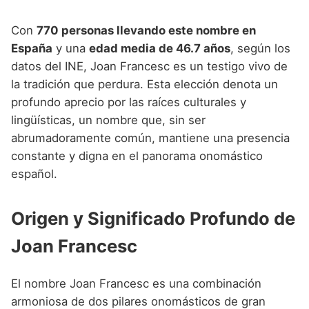
Nombres de niño que empiezan por P
Nombres de Niño Valencianos
Nombres de Niño Rumanos
Con
770 personas llevando este nombre en
Nombres de niño que empiezan por Q
Nombres de Niño Vascos
Nombres de Niño Rusos
España
y una
edad media de 46.7 años
, según los
Nombres de niño que empiezan por R
datos del INE, Joan Francesc es un testigo vivo de
Nombres de Niño Suecos
la tradición que perdura. Esta elección denota un
Nombres de niño que empiezan por S
profundo aprecio por las raíces culturales y
Nombres de niño que empiezan por T
lingüísticas, un nombre que, sin ser
abrumadoramente común, mantiene una presencia
Nombres de niño que empiezan por U
constante y digna en el panorama onomástico
Nombres de niño que empiezan por V
español.
Nombres de niño que empiezan por W
Origen y Significado Profundo de
Nombres de niño que empiezan por X
Joan Francesc
Nombres de niño que empiezan por Y
Nombres de niño que empiezan por Z
El nombre Joan Francesc es una combinación
armoniosa de dos pilares onomásticos de gran