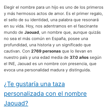
Nombres de niño que empiezan por P
Nombres de Niño Valencianos
Nombres de Niño Rumanos
Elegir el nombre para un hijo es uno de los primeros
Nombres de niño que empiezan por Q
Nombres de Niño Vascos
y más hermosos actos de amor. Es el primer regalo,
Nombres de Niño Rusos
el sello de su identidad, una palabra que resonará
Nombres de niño que empiezan por R
Nombres de Niño Suecos
en su vida. Hoy, nos adentramos en el fascinante
Nombres de niño que empiezan por S
mundo de
Jaouad
, un nombre que, aunque quizás
no sea el más común en España, posee una
Nombres de niño que empiezan por T
profundidad, una historia y un significado que
Nombres de niño que empiezan por U
cautivan. Con
2769 personas
que lo llevan en
nuestro país y una edad media de
37.0 años
según
Nombres de niño que empiezan por V
el INE, Jaouad es un nombre con presencia, que
Nombres de niño que empiezan por W
evoca una personalidad madura y distinguida.
Nombres de niño que empiezan por X
¿Te gustaría una taza
Nombres de niño que empiezan por Y
personalizada con el nombre
Nombres de niño que empiezan por Z
Jaouad?