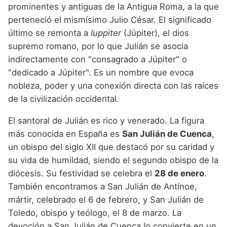
Nombres de niño que empiezan por P
prominentes y antiguas de la Antigua Roma, a la que
Nombres de Niño Valencianos
Nombres de Niño Rumanos
perteneció el mismísimo Julio César. El significado
Nombres de niño que empiezan por Q
Nombres de Niño Vascos
Nombres de Niño Rusos
último se remonta a
Iuppiter
(Júpiter), el dios
Nombres de niño que empiezan por R
supremo romano, por lo que Julián se asocia
Nombres de Niño Suecos
indirectamente con "consagrado a Júpiter" o
Nombres de niño que empiezan por S
"dedicado a Júpiter". Es un nombre que evoca
Nombres de niño que empiezan por T
nobleza, poder y una conexión directa con las raíces
de la civilización occidental.
Nombres de niño que empiezan por U
El santoral de Julián es rico y venerado. La figura
Nombres de niño que empiezan por V
más conocida en España es
San Julián de Cuenca
,
Nombres de niño que empiezan por W
un obispo del siglo XII que destacó por su caridad y
su vida de humildad, siendo el segundo obispo de la
Nombres de niño que empiezan por X
diócesis. Su festividad se celebra el
28 de enero
.
Nombres de niño que empiezan por Y
También encontramos a San Julián de Antínoe,
mártir, celebrado el 6 de febrero, y San Julián de
Nombres de niño que empiezan por Z
Toledo, obispo y teólogo, el 8 de marzo. La
devoción a San Julián de Cuenca lo convierte en un