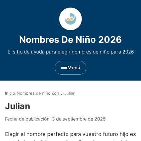
Nombres De Niño 2026
El sitio de ayuda para elegir nombres de niño para 2026
Menú
Nombres de Niño por Inicial
▾
Inicio
›
Nombres de niño con J
›
Julian
Nombres de niño que empiezan por A
Nombres de Regiones de España
▾
Julian
Nombres de niño que empiezan por B
Nombres de Niño Andaluces
Nombres de Niño Historicos
▾
Fecha de publicación:
3 de septiembre de 2025
Nombres de niño que empiezan por C
Nombres de Niño Aragoneses
Nombres de niño de Origen Biblico
Nombres de Niño Extranjeros
▾
Elegir el nombre perfecto para vuestro futuro hijo es
Nombres de niño que empiezan por D
Nombres de Niño Asturianos
Nombres de Niño Celtas