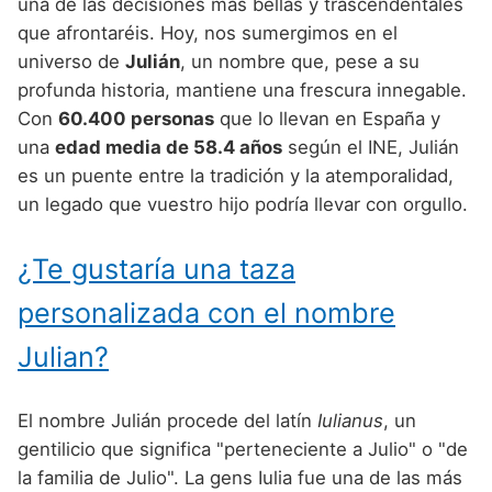
Nombres de Niño Alemanes
Buscar
una de las decisiones más bellas y trascendentales
Nombres de niño que empiezan por E
que afrontaréis. Hoy, nos sumergimos en el
Nombres de Niño Baleares
Nombres de Niño Egipcios
Nombres de Niño Americanos
universo de
Julián
, un nombre que, pese a su
Nombres de niño que empiezan por F
Nombres de Niño Canarios
Nombres de Niño Griegos
Nombres de Niño Arabes
profunda historia, mantiene una frescura innegable.
Nombres de niño que empiezan por G
Con
60.400 personas
que lo llevan en España y
Nombres de Niño Cantabros
Nombres de Niño Mitologicos
Nombres de Niño Chinos
una
edad media de 58.4 años
según el INE, Julián
Nombres de niño que empiezan por H
Nombres de Niño Castellanos
Nombres de Niño Romanos
Nombres de Niño Franceses
es un puente entre la tradición y la atemporalidad,
Nombres de niño que empiezan por I
un legado que vuestro hijo podría llevar con orgullo.
Nombres de Niño Catalanes
Nombres de Niño Vikingos
Nombres de Niño Hispanoamericanos
Nombres de niño que empiezan por J
Nombres de Niño Extremeños
Nombres de Niño Ingleses
¿Te gustaría una taza
Nombres de niño que empiezan por K
Nombres de Niño Gallegos
Nombres de Niño Italianos
personalizada con el nombre
Nombres de niño que empiezan por L
Nombres de Niño Madrileños
Nombres de Niño Japoneses
Julian?
Nombres de niño que empiezan por M
Nombres de Niño Murcianos
Nombres de Niño Judíos
Nombres de niño que empiezan por N
El nombre Julián procede del latín
Iulianus
, un
Nombres de Niño Navarros
Nombres de Niño Marroquíes
gentilicio que significa "perteneciente a Julio" o "de
Nombres de niño que empiezan por O
Nombres de Niño Riojanos
Nombres de Niño Portugueses
la familia de Julio". La gens Iulia fue una de las más