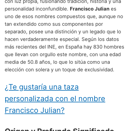
Nombres de Niño Alemanes
Buscar
con luz propia, fusionando tradición, historia y una
Nombres de niño que empiezan por E
personalidad inconfundible.
Francisco Julian
es
Nombres de Niño Baleares
Nombres de Niño Egipcios
Nombres de Niño Americanos
uno de esos nombres compuestos que, aunque no
Nombres de niño que empiezan por F
Nombres de Niño Canarios
Nombres de Niño Griegos
Nombres de Niño Arabes
tan extendido como sus componentes por
Nombres de niño que empiezan por G
separado, posee una distinción y un legado que lo
Nombres de Niño Cantabros
Nombres de Niño Mitologicos
Nombres de Niño Chinos
hacen verdaderamente especial. Según los datos
Nombres de niño que empiezan por H
Nombres de Niño Castellanos
Nombres de Niño Romanos
Nombres de Niño Franceses
más recientes del INE, en España hay 830 hombres
Nombres de niño que empiezan por I
que llevan con orgullo este nombre, con una edad
Nombres de Niño Catalanes
Nombres de Niño Vikingos
Nombres de Niño Hispanoamericanos
media de 50.8 años, lo que lo sitúa como una
Nombres de niño que empiezan por J
Nombres de Niño Extremeños
Nombres de Niño Ingleses
elección con solera y un toque de exclusividad.
Nombres de niño que empiezan por K
Nombres de Niño Gallegos
Nombres de Niño Italianos
¿Te gustaría una taza
Nombres de niño que empiezan por L
Nombres de Niño Madrileños
Nombres de Niño Japoneses
personalizada con el nombre
Nombres de niño que empiezan por M
Nombres de Niño Murcianos
Nombres de Niño Judíos
Francisco Julian?
Nombres de niño que empiezan por N
Nombres de Niño Navarros
Nombres de Niño Marroquíes
Nombres de niño que empiezan por O
Nombres de Niño Riojanos
Nombres de Niño Portugueses