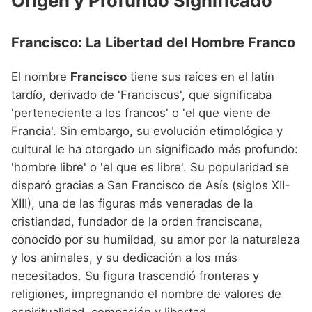
Origen y Profundo Significado
Nombres de niño que empiezan por P
Nombres de Niño Valencianos
Nombres de Niño Rumanos
Nombres de niño que empiezan por Q
Nombres de Niño Vascos
Francisco: La Libertad del Hombre Franco
Nombres de Niño Rusos
Nombres de niño que empiezan por R
Nombres de Niño Suecos
El nombre
Francisco
tiene sus raíces en el latín
Nombres de niño que empiezan por S
tardío, derivado de 'Franciscus', que significaba
'perteneciente a los francos' o 'el que viene de
Nombres de niño que empiezan por T
Francia'. Sin embargo, su evolución etimológica y
Nombres de niño que empiezan por U
cultural le ha otorgado un significado más profundo:
'hombre libre' o 'el que es libre'. Su popularidad se
Nombres de niño que empiezan por V
disparó gracias a San Francisco de Asís (siglos XII-
Nombres de niño que empiezan por W
XIII), una de las figuras más veneradas de la
cristiandad, fundador de la orden franciscana,
Nombres de niño que empiezan por X
conocido por su humildad, su amor por la naturaleza
Nombres de niño que empiezan por Y
y los animales, y su dedicación a los más
necesitados. Su figura trascendió fronteras y
Nombres de niño que empiezan por Z
religiones, impregnando el nombre de valores de
espiritualidad, compasión y libertad.