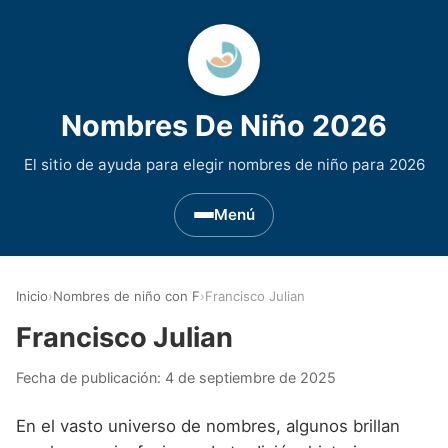
Nombres De Niño 2026
El sitio de ayuda para elegir nombres de niño para 2026
Menú
Nombres de Niño por Inicial
▾
Inicio
›
Nombres de niño con F
›
Francisco Julian
Nombres de niño que empiezan por A
Nombres de Regiones de España
▾
Francisco Julian
Nombres de niño que empiezan por B
Nombres de Niño Andaluces
Nombres de Niño Historicos
▾
Fecha de publicación:
4 de septiembre de 2025
Nombres de niño que empiezan por C
Nombres de Niño Aragoneses
Nombres de niño de Origen Biblico
Nombres de Niño Extranjeros
▾
En el vasto universo de nombres, algunos brillan
Nombres de niño que empiezan por D
Nombres de Niño Asturianos
Nombres de Niño Celtas