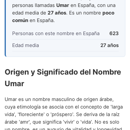
Nombres de niño que empiezan por P
Nombres de Niño Valencianos
personas llamadas
Umar
en España, con una
Nombres de Niño Rumanos
edad media de
27 años
. Es un nombre
poco
Nombres de niño que empiezan por Q
Nombres de Niño Vascos
Nombres de Niño Rusos
común
en España.
Nombres de niño que empiezan por R
Nombres de Niño Suecos
Personas con este nombre en España
623
Nombres de niño que empiezan por S
Edad media
27 años
Nombres de niño que empiezan por T
Nombres de niño que empiezan por U
Origen y Significado del Nombre
Nombres de niño que empiezan por V
Umar
Nombres de niño que empiezan por W
Nombres de niño que empiezan por X
Umar es un nombre masculino de origen árabe,
Nombres de niño que empiezan por Y
cuya etimología se asocia con el concepto de 'larga
vida', 'floreciente' o 'próspero'. Se deriva de la raíz
Nombres de niño que empiezan por Z
árabe 'amr', que significa 'vivir' o 'vida'. No es solo
un nombre, es un augurio de vitalidad y longevidad,