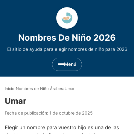
Nombres De Niño 2026
El sitio de ayuda para elegir nombres de niño para 2026
Menú
Nombres de Niño por Inicial
▾
Inicio
›
Nombres de Niño Árabes
›
Umar
Nombres de niño que empiezan por A
Nombres de Regiones de España
▾
Umar
Nombres de niño que empiezan por B
Nombres de Niño Andaluces
Nombres de Niño Historicos
▾
Fecha de publicación:
1 de octubre de 2025
Nombres de niño que empiezan por C
Nombres de Niño Aragoneses
Nombres de niño de Origen Biblico
Nombres de Niño Extranjeros
▾
Elegir un nombre para vuestro hijo es una de las
Nombres de niño que empiezan por D
Nombres de Niño Asturianos
Nombres de Niño Celtas