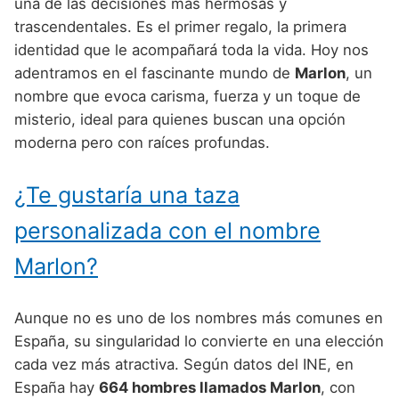
Nombres de Niño Alemanes
Buscar
una de las decisiones más hermosas y
Nombres de niño que empiezan por E
trascendentales. Es el primer regalo, la primera
Nombres de Niño Baleares
Nombres de Niño Egipcios
Nombres de Niño Americanos
identidad que le acompañará toda la vida. Hoy nos
Nombres de niño que empiezan por F
Nombres de Niño Canarios
Nombres de Niño Griegos
Nombres de Niño Arabes
adentramos en el fascinante mundo de
Marlon
, un
Nombres de niño que empiezan por G
nombre que evoca carisma, fuerza y un toque de
Nombres de Niño Cantabros
Nombres de Niño Mitologicos
Nombres de Niño Chinos
misterio, ideal para quienes buscan una opción
Nombres de niño que empiezan por H
Nombres de Niño Castellanos
Nombres de Niño Romanos
Nombres de Niño Franceses
moderna pero con raíces profundas.
Nombres de niño que empiezan por I
Nombres de Niño Catalanes
Nombres de Niño Vikingos
Nombres de Niño Hispanoamericanos
¿Te gustaría una taza
Nombres de niño que empiezan por J
Nombres de Niño Extremeños
Nombres de Niño Ingleses
personalizada con el nombre
Nombres de niño que empiezan por K
Nombres de Niño Gallegos
Nombres de Niño Italianos
Marlon?
Nombres de niño que empiezan por L
Nombres de Niño Madrileños
Nombres de Niño Japoneses
Nombres de niño que empiezan por M
Nombres de Niño Murcianos
Nombres de Niño Judíos
Aunque no es uno de los nombres más comunes en
Nombres de niño que empiezan por N
España, su singularidad lo convierte en una elección
Nombres de Niño Navarros
Nombres de Niño Marroquíes
cada vez más atractiva. Según datos del INE, en
Nombres de niño que empiezan por O
Nombres de Niño Riojanos
Nombres de Niño Portugueses
España hay
664 hombres llamados Marlon
, con