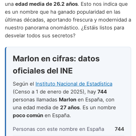
Nombres de niño que empiezan por P
una
edad media de 26.2 años
. Esto nos indica que
Nombres de Niño Valencianos
Nombres de Niño Rumanos
es un nombre que ha ganado popularidad en las
Nombres de niño que empiezan por Q
Nombres de Niño Vascos
Nombres de Niño Rusos
últimas décadas, aportando frescura y modernidad a
Nombres de niño que empiezan por R
nuestro panorama onomástico. ¿Estáis listos para
Nombres de Niño Suecos
desvelar todos sus secretos?
Nombres de niño que empiezan por S
Nombres de niño que empiezan por T
Marlon en cifras: datos
Nombres de niño que empiezan por U
oficiales del INE
Nombres de niño que empiezan por V
Según el
Instituto Nacional de Estadística
Nombres de niño que empiezan por W
(Censo a 1 de enero de 2025), hay
744
Nombres de niño que empiezan por X
personas llamadas
Marlon
en España, con
una edad media de
27 años
. Es un nombre
Nombres de niño que empiezan por Y
poco común
en España.
Nombres de niño que empiezan por Z
Personas con este nombre en España
744