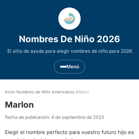
Nombres De Niño 2026
El sitio de ayuda para elegir nombres de niño para 2026
Menú
Nombres de Niño por Inicial
▾
Inicio
›
Nombres de Niño Americanos
›
Marlon
Nombres de niño que empiezan por A
Nombres de Regiones de España
▾
Marlon
Nombres de niño que empiezan por B
Nombres de Niño Andaluces
Nombres de Niño Historicos
▾
Fecha de publicación:
4 de septiembre de 2025
Nombres de niño que empiezan por C
Nombres de Niño Aragoneses
Nombres de niño de Origen Biblico
Nombres de Niño Extranjeros
▾
Elegir el nombre perfecto para vuestro futuro hijo es
Nombres de niño que empiezan por D
Nombres de Niño Asturianos
Nombres de Niño Celtas