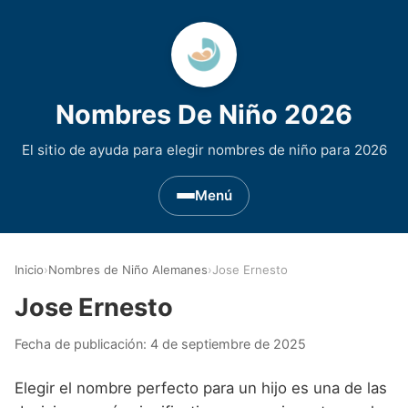
Nombres De Niño 2026
El sitio de ayuda para elegir nombres de niño para 2026
Menú
Nombres de Niño por Inicial
▾
Inicio
›
Nombres de Niño Alemanes
›
Jose Ernesto
Nombres de niño que empiezan por A
Nombres de Regiones de España
▾
Jose Ernesto
Nombres de niño que empiezan por B
Nombres de Niño Andaluces
Nombres de Niño Historicos
▾
Fecha de publicación:
4 de septiembre de 2025
Nombres de niño que empiezan por C
Nombres de Niño Aragoneses
Nombres de niño de Origen Biblico
Nombres de Niño Extranjeros
▾
Elegir el nombre perfecto para un hijo es una de las
Nombres de niño que empiezan por D
Nombres de Niño Asturianos
Nombres de Niño Celtas