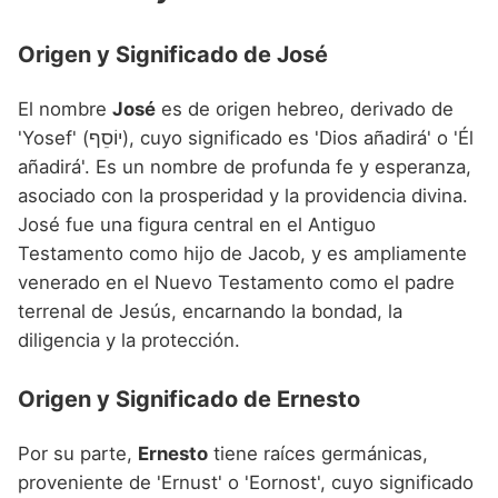
Nombres de niño que empiezan por P
Nombres de Niño Valencianos
Nombres de Niño Rumanos
Origen y Significado de José
Nombres de niño que empiezan por Q
Nombres de Niño Vascos
Nombres de Niño Rusos
Nombres de niño que empiezan por R
El nombre
José
es de origen hebreo, derivado de
Nombres de Niño Suecos
'Yosef' (יוֹסֵף), cuyo significado es 'Dios añadirá' o 'Él
Nombres de niño que empiezan por S
añadirá'. Es un nombre de profunda fe y esperanza,
Nombres de niño que empiezan por T
asociado con la prosperidad y la providencia divina.
José fue una figura central en el Antiguo
Nombres de niño que empiezan por U
Testamento como hijo de Jacob, y es ampliamente
Nombres de niño que empiezan por V
venerado en el Nuevo Testamento como el padre
terrenal de Jesús, encarnando la bondad, la
Nombres de niño que empiezan por W
diligencia y la protección.
Nombres de niño que empiezan por X
Origen y Significado de Ernesto
Nombres de niño que empiezan por Y
Nombres de niño que empiezan por Z
Por su parte,
Ernesto
tiene raíces germánicas,
proveniente de 'Ernust' o 'Eornost', cuyo significado