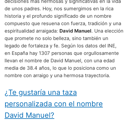
Nombres de Niño Alemanes
Buscar
decisiones más hermosas y significativas en la vida
Nombres de niño que empiezan por E
de unos padres. Hoy, nos sumergimos en la rica
Nombres de Niño Baleares
Nombres de Niño Egipcios
Nombres de Niño Americanos
historia y el profundo significado de un nombre
Nombres de niño que empiezan por F
Nombres de Niño Canarios
Nombres de Niño Griegos
Nombres de Niño Arabes
compuesto que resuena con fuerza, tradición y una
Nombres de niño que empiezan por G
espiritualidad arraigada:
David Manuel
. Una elección
Nombres de Niño Cantabros
Nombres de Niño Mitologicos
Nombres de Niño Chinos
que promete no solo belleza, sino también un
Nombres de niño que empiezan por H
Nombres de Niño Castellanos
Nombres de Niño Romanos
Nombres de Niño Franceses
legado de fortaleza y fe. Según los datos del INE,
Nombres de niño que empiezan por I
en España hay 1307 personas que orgullosamente
Nombres de Niño Catalanes
Nombres de Niño Vikingos
Nombres de Niño Hispanoamericanos
llevan el nombre de David Manuel, con una edad
Nombres de niño que empiezan por J
Nombres de Niño Extremeños
Nombres de Niño Ingleses
media de 38.4 años, lo que lo posiciona como un
Nombres de niño que empiezan por K
nombre con arraigo y una hermosa trayectoria.
Nombres de Niño Gallegos
Nombres de Niño Italianos
Nombres de niño que empiezan por L
Nombres de Niño Madrileños
Nombres de Niño Japoneses
¿Te gustaría una taza
Nombres de niño que empiezan por M
Nombres de Niño Murcianos
Nombres de Niño Judíos
personalizada con el nombre
Nombres de niño que empiezan por N
Nombres de Niño Navarros
Nombres de Niño Marroquíes
David Manuel?
Nombres de niño que empiezan por O
Nombres de Niño Riojanos
Nombres de Niño Portugueses