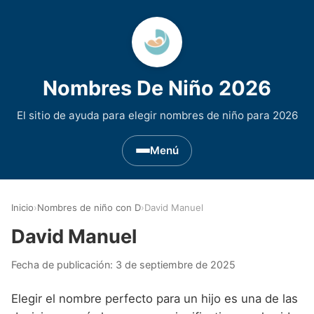
Nombres De Niño 2026
El sitio de ayuda para elegir nombres de niño para 2026
Menú
Nombres de Niño por Inicial
▾
Inicio
›
Nombres de niño con D
›
David Manuel
Nombres de niño que empiezan por A
Nombres de Regiones de España
▾
David Manuel
Nombres de niño que empiezan por B
Nombres de Niño Andaluces
Nombres de Niño Historicos
▾
Fecha de publicación:
3 de septiembre de 2025
Nombres de niño que empiezan por C
Nombres de Niño Aragoneses
Nombres de niño de Origen Biblico
Nombres de Niño Extranjeros
▾
Elegir el nombre perfecto para un hijo es una de las
Nombres de niño que empiezan por D
Nombres de Niño Asturianos
Nombres de Niño Celtas