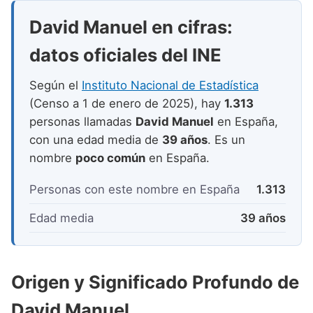
Nombres de niño que empiezan por P
Nombres de Niño Valencianos
Nombres de Niño Rumanos
David Manuel en cifras:
Nombres de niño que empiezan por Q
Nombres de Niño Vascos
Nombres de Niño Rusos
datos oficiales del INE
Nombres de niño que empiezan por R
Nombres de Niño Suecos
Según el
Instituto Nacional de Estadística
Nombres de niño que empiezan por S
(Censo a 1 de enero de 2025), hay
1.313
Nombres de niño que empiezan por T
personas llamadas
David Manuel
en España,
con una edad media de
39 años
. Es un
Nombres de niño que empiezan por U
nombre
poco común
en España.
Nombres de niño que empiezan por V
Personas con este nombre en España
1.313
Nombres de niño que empiezan por W
Edad media
39 años
Nombres de niño que empiezan por X
Nombres de niño que empiezan por Y
Origen y Significado Profundo de
Nombres de niño que empiezan por Z
David Manuel