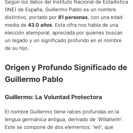
Según los datos del Instituto Nacional de Estadística
Nombres de niño que empiezan por P
Nombres de Niño Valencianos
Nombres de Niño Rumanos
(INE) de España, Guillermo Pablo es un nombre
Nombres de niño que empiezan por Q
Nombres de Niño Vascos
distintivo, portado por
81 personas
, con una edad
Nombres de Niño Rusos
media de
43.0 años
. Esta cifra nos habla de una
Nombres de niño que empiezan por R
Nombres de Niño Suecos
elección atemporal, apreciada por quienes buscan
Nombres de niño que empiezan por S
un legado y un significado profundo en el nombre
de su hijo.
Nombres de niño que empiezan por T
Nombres de niño que empiezan por U
Origen y Profundo Significado de
Nombres de niño que empiezan por V
Guillermo Pablo
Nombres de niño que empiezan por W
Nombres de niño que empiezan por X
Guillermo: La Voluntad Protectora
Nombres de niño que empiezan por Y
El nombre Guillermo tiene raíces profundas en la
Nombres de niño que empiezan por Z
lengua germánica antigua, derivado de
'Willahelm'
.
Este se compone de dos elementos:
'wil'
, que