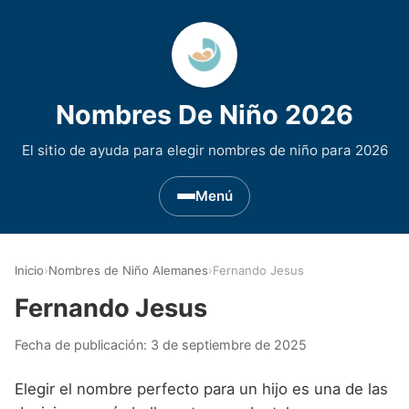
Nombres De Niño 2026
El sitio de ayuda para elegir nombres de niño para 2026
Menú
Nombres de Niño por Inicial
▾
Inicio
›
Nombres de Niño Alemanes
›
Fernando Jesus
Nombres de niño que empiezan por A
Nombres de Regiones de España
▾
Fernando Jesus
Nombres de niño que empiezan por B
Nombres de Niño Andaluces
Nombres de Niño Historicos
▾
Fecha de publicación:
3 de septiembre de 2025
Nombres de niño que empiezan por C
Nombres de Niño Aragoneses
Nombres de niño de Origen Biblico
Nombres de Niño Extranjeros
▾
Elegir el nombre perfecto para un hijo es una de las
Nombres de niño que empiezan por D
Nombres de Niño Asturianos
Nombres de Niño Celtas