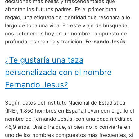
Nombres de Niño Alemanes
Buscar
decisiones más bellas y trascendentales que
Nombres de niño que empiezan por E
afrontan los futuros padres. Es el primer gran
Nombres de Niño Baleares
Nombres de Niño Egipcios
Nombres de Niño Americanos
regalo, una etiqueta de identidad que resonará a lo
Nombres de niño que empiezan por F
Nombres de Niño Canarios
Nombres de Niño Griegos
Nombres de Niño Arabes
largo de toda una vida. En este viaje de búsqueda,
Nombres de niño que empiezan por G
nos detenemos hoy en un nombre compuesto de
Nombres de Niño Cantabros
Nombres de Niño Mitologicos
Nombres de Niño Chinos
profunda resonancia y tradición:
Fernando Jesús
.
Nombres de niño que empiezan por H
Nombres de Niño Castellanos
Nombres de Niño Romanos
Nombres de Niño Franceses
Nombres de niño que empiezan por I
¿Te gustaría una taza
Nombres de Niño Catalanes
Nombres de Niño Vikingos
Nombres de Niño Hispanoamericanos
Nombres de niño que empiezan por J
Nombres de Niño Extremeños
personalizada con el nombre
Nombres de Niño Ingleses
Nombres de niño que empiezan por K
Nombres de Niño Gallegos
Fernando Jesus?
Nombres de Niño Italianos
Nombres de niño que empiezan por L
Nombres de Niño Madrileños
Nombres de Niño Japoneses
Según datos del Instituto Nacional de Estadística
Nombres de niño que empiezan por M
Nombres de Niño Murcianos
Nombres de Niño Judíos
(INE), 1.850 hombres en España llevan con orgullo el
Nombres de niño que empiezan por N
nombre de Fernando Jesús, con una edad media de
Nombres de Niño Navarros
Nombres de Niño Marroquíes
46,9 años. Una cifra que, si bien no lo convierte en
Nombres de niño que empiezan por O
Nombres de Niño Riojanos
Nombres de Niño Portugueses
uno de los nombres compuestos más frecuentes, sí