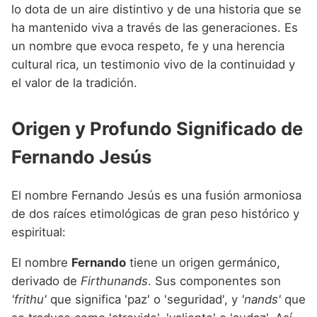
Nombres de niño que empiezan por P
lo dota de un aire distintivo y de una historia que se
Nombres de Niño Valencianos
Nombres de Niño Rumanos
ha mantenido viva a través de las generaciones. Es
Nombres de niño que empiezan por Q
Nombres de Niño Vascos
Nombres de Niño Rusos
un nombre que evoca respeto, fe y una herencia
Nombres de niño que empiezan por R
cultural rica, un testimonio vivo de la continuidad y
Nombres de Niño Suecos
el valor de la tradición.
Nombres de niño que empiezan por S
Nombres de niño que empiezan por T
Origen y Profundo Significado de
Nombres de niño que empiezan por U
Fernando Jesús
Nombres de niño que empiezan por V
El nombre Fernando Jesús es una fusión armoniosa
Nombres de niño que empiezan por W
de dos raíces etimológicas de gran peso histórico y
Nombres de niño que empiezan por X
espiritual:
Nombres de niño que empiezan por Y
El nombre
Fernando
tiene un origen germánico,
derivado de
Firthunands
. Sus componentes son
Nombres de niño que empiezan por Z
'frithu'
que significa 'paz' o 'seguridad', y
'nands'
que