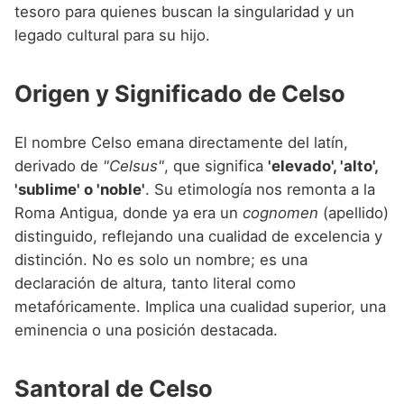
Nombres de niño que empiezan por P
tesoro para quienes buscan la singularidad y un
Nombres de Niño Valencianos
Nombres de Niño Rumanos
legado cultural para su hijo.
Nombres de niño que empiezan por Q
Nombres de Niño Vascos
Nombres de Niño Rusos
Nombres de niño que empiezan por R
Origen y Significado de Celso
Nombres de Niño Suecos
Nombres de niño que empiezan por S
El nombre Celso emana directamente del latín,
Nombres de niño que empiezan por T
derivado de
"Celsus"
, que significa
'elevado', 'alto',
Nombres de niño que empiezan por U
'sublime' o 'noble'
. Su etimología nos remonta a la
Roma Antigua, donde ya era un
cognomen
(apellido)
Nombres de niño que empiezan por V
distinguido, reflejando una cualidad de excelencia y
Nombres de niño que empiezan por W
distinción. No es solo un nombre; es una
declaración de altura, tanto literal como
Nombres de niño que empiezan por X
metafóricamente. Implica una cualidad superior, una
Nombres de niño que empiezan por Y
eminencia o una posición destacada.
Nombres de niño que empiezan por Z
Santoral de Celso