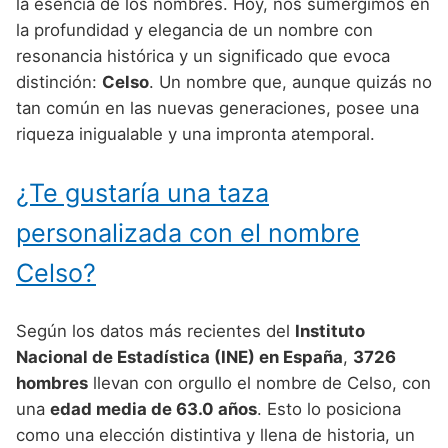
Nombres de Niño Alemanes
Buscar
la esencia de los nombres. Hoy, nos sumergimos en
Nombres de niño que empiezan por E
la profundidad y elegancia de un nombre con
Nombres de Niño Baleares
Nombres de Niño Egipcios
Nombres de Niño Americanos
resonancia histórica y un significado que evoca
Nombres de niño que empiezan por F
Nombres de Niño Canarios
Nombres de Niño Griegos
Nombres de Niño Arabes
distinción:
Celso
. Un nombre que, aunque quizás no
Nombres de niño que empiezan por G
tan común en las nuevas generaciones, posee una
Nombres de Niño Cantabros
Nombres de Niño Mitologicos
Nombres de Niño Chinos
riqueza inigualable y una impronta atemporal.
Nombres de niño que empiezan por H
Nombres de Niño Castellanos
Nombres de Niño Romanos
Nombres de Niño Franceses
Nombres de niño que empiezan por I
¿Te gustaría una taza
Nombres de Niño Catalanes
Nombres de Niño Vikingos
Nombres de Niño Hispanoamericanos
Nombres de niño que empiezan por J
Nombres de Niño Extremeños
personalizada con el nombre
Nombres de Niño Ingleses
Nombres de niño que empiezan por K
Nombres de Niño Gallegos
Celso?
Nombres de Niño Italianos
Nombres de niño que empiezan por L
Nombres de Niño Madrileños
Nombres de Niño Japoneses
Según los datos más recientes del
Instituto
Nombres de niño que empiezan por M
Nombres de Niño Murcianos
Nombres de Niño Judíos
Nacional de Estadística (INE) en España
,
3726
Nombres de niño que empiezan por N
hombres
llevan con orgullo el nombre de Celso, con
Nombres de Niño Navarros
Nombres de Niño Marroquíes
una
edad media de 63.0 años
. Esto lo posiciona
Nombres de niño que empiezan por O
Nombres de Niño Riojanos
Nombres de Niño Portugueses
como una elección distintiva y llena de historia, un