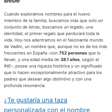
Bebé
Nombres de niño que empiezan por P
Nombres de Niño Valencianos
Nombres de Niño Rumanos
Nombres de niño que empiezan por Q
Nombres de Niño Vascos
Cuando exploramos nombres para el nuevo
Nombres de Niño Rusos
miembro de la familia, buscamos más que solo un
Nombres de niño que empiezan por R
Nombres de Niño Suecos
conjunto de letras; buscamos un legado, una
Nombres de niño que empiezan por S
identidad, el primer regalo que perdurará toda la
vida. Hoy nos adentramos en el fascinante mundo
Nombres de niño que empiezan por T
de Vadim, un nombre que, aunque no es de los más
Nombres de niño que empiezan por U
frecuentes en España –con
752 personas
que lo
llevan, y una edad media de
38.1 años
, según el
Nombres de niño que empiezan por V
INE–, posee una riqueza histórica y un significado
Nombres de niño que empiezan por W
que lo hacen excepcionalmente atractivo para los
padres que desean algo distintivo y con una
Nombres de niño que empiezan por X
profunda resonancia.
Nombres de niño que empiezan por Y
¿Te gustaría una taza
Nombres de niño que empiezan por Z
personalizada con el nombre