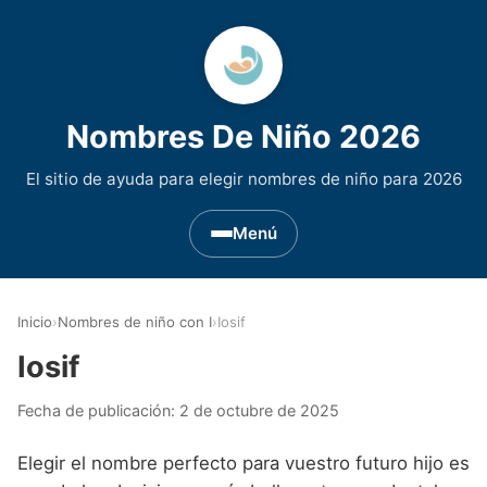
Nombres De Niño 2026
El sitio de ayuda para elegir nombres de niño para 2026
Menú
Nombres de Niño por Inicial
▾
Inicio
›
Nombres de niño con I
›
Iosif
Nombres de niño que empiezan por A
Nombres de Regiones de España
▾
Iosif
Nombres de niño que empiezan por B
Nombres de Niño Andaluces
Nombres de Niño Historicos
▾
Fecha de publicación:
2 de octubre de 2025
Nombres de niño que empiezan por C
Nombres de Niño Aragoneses
Nombres de niño de Origen Biblico
Nombres de Niño Extranjeros
▾
Elegir el nombre perfecto para vuestro futuro hijo es
Nombres de niño que empiezan por D
Nombres de Niño Asturianos
Nombres de Niño Celtas