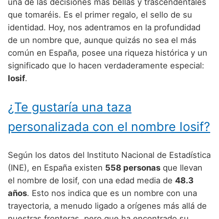
Nombres de Niño Alemanes
Buscar
una de las decisiones más bellas y trascendentales
Nombres de niño que empiezan por E
que tomaréis. Es el primer regalo, el sello de su
Nombres de Niño Baleares
Nombres de Niño Egipcios
Nombres de Niño Americanos
identidad. Hoy, nos adentramos en la profundidad
Nombres de niño que empiezan por F
Nombres de Niño Canarios
Nombres de Niño Griegos
Nombres de Niño Arabes
de un nombre que, aunque quizás no sea el más
Nombres de niño que empiezan por G
común en España, posee una riqueza histórica y un
Nombres de Niño Cantabros
Nombres de Niño Mitologicos
Nombres de Niño Chinos
significado que lo hacen verdaderamente especial:
Nombres de niño que empiezan por H
Nombres de Niño Castellanos
Nombres de Niño Romanos
Nombres de Niño Franceses
Iosif
.
Nombres de niño que empiezan por I
Nombres de Niño Catalanes
Nombres de Niño Vikingos
Nombres de Niño Hispanoamericanos
¿Te gustaría una taza
Nombres de niño que empiezan por J
Nombres de Niño Extremeños
Nombres de Niño Ingleses
personalizada con el nombre Iosif?
Nombres de niño que empiezan por K
Nombres de Niño Gallegos
Nombres de Niño Italianos
Nombres de niño que empiezan por L
Nombres de Niño Madrileños
Nombres de Niño Japoneses
Según los datos del Instituto Nacional de Estadística
Nombres de niño que empiezan por M
(INE), en España existen
558 personas
que llevan
Nombres de Niño Murcianos
Nombres de Niño Judíos
el nombre de Iosif, con una edad media de
48.3
Nombres de niño que empiezan por N
Nombres de Niño Navarros
Nombres de Niño Marroquíes
años
. Esto nos indica que es un nombre con una
Nombres de niño que empiezan por O
trayectoria, a menudo ligado a orígenes más allá de
Nombres de Niño Riojanos
Nombres de Niño Portugueses
nuestras fronteras, pero que ha encontrado su