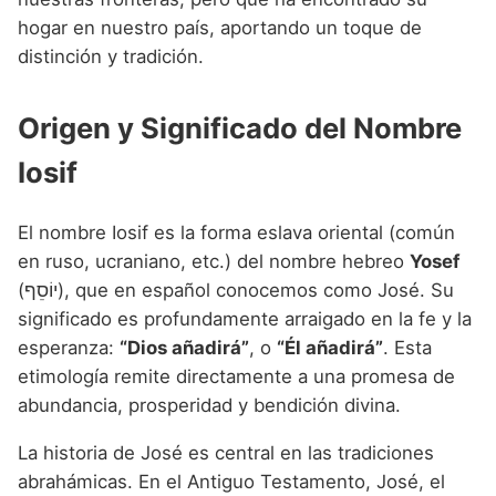
Nombres de niño que empiezan por P
Nombres de Niño Valencianos
Nombres de Niño Rumanos
hogar en nuestro país, aportando un toque de
Nombres de niño que empiezan por Q
distinción y tradición.
Nombres de Niño Vascos
Nombres de Niño Rusos
Nombres de niño que empiezan por R
Nombres de Niño Suecos
Origen y Significado del Nombre
Nombres de niño que empiezan por S
Iosif
Nombres de niño que empiezan por T
Nombres de niño que empiezan por U
El nombre Iosif es la forma eslava oriental (común
en ruso, ucraniano, etc.) del nombre hebreo
Yosef
Nombres de niño que empiezan por V
(יוֹסֵף), que en español conocemos como José. Su
Nombres de niño que empiezan por W
significado es profundamente arraigado en la fe y la
esperanza:
“Dios añadirá”
, o
“Él añadirá”
. Esta
Nombres de niño que empiezan por X
etimología remite directamente a una promesa de
Nombres de niño que empiezan por Y
abundancia, prosperidad y bendición divina.
Nombres de niño que empiezan por Z
La historia de José es central en las tradiciones
abrahámicas. En el Antiguo Testamento, José, el