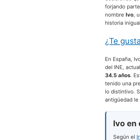
forjando part
nombre
Ivo
, 
historia inigua
¿Te gusta
En España, Iv
del INE, actu
34.5 años
. E
tenido una pre
lo distintivo.
antigüedad le
Ivo en 
Según el
I