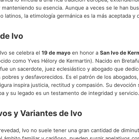
 y manteniendo su esencia. Aunque a veces se le han bu
uso latinos, la etimología germánica es la más aceptada 
 de Ivo
 Ivo se celebra el
19 de mayo
en honor a
San Ivo de Ker
cido como Yves Hélory de Kermartin). Nacido en Bretaña
 fue un sacerdote, juez eclesiástico y abogado que dedic
s pobres y desfavorecidos. Es el patrón de los abogados,
 figura inspira justicia, rectitud y compasión. Su devoción
pa y su legado es un testamento de integridad y servicio
vos y Variantes de Ivo
revedad, Ivo no suele tener una gran cantidad de diminut
l ámbito familiar y cariñoso, pueden surgir apelativos 