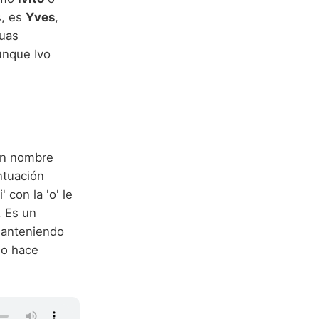
s, es
Yves
,
guas
unque Ivo
un nombre
entuación
 con la 'o' le
. Es un
manteniendo
lo hace