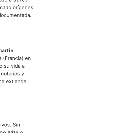
scado orígenes
y documentada.
martin
 (Francia) en
ó su vida a
 notarios y
 se extiende
.
ivos. Sin
como
Ivíto
o