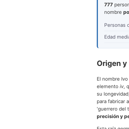
777
person
nombre
po
Personas 
Edad medi
Origen y 
El nombre Ivo
elemento
iv
, 
su longevidad
para fabricar 
'guerrero del 
precisión y p
Esta raíz germ