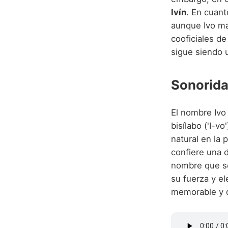
Ivín
. En cuant
aunque Ivo ma
cooficiales d
sigue siendo u
Sonorida
El nombre Ivo
bisílabo ('I-v
natural en la p
confiere una d
nombre que se
su fuerza y el
memorable y d