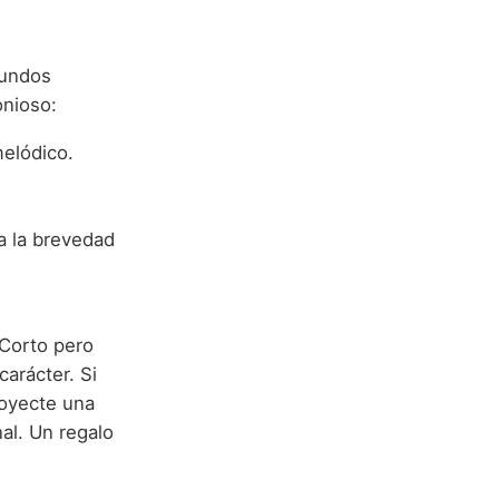
gundos
onioso:
melódico.
 la brevedad
 Corto pero
carácter. Si
royecte una
al. Un regalo