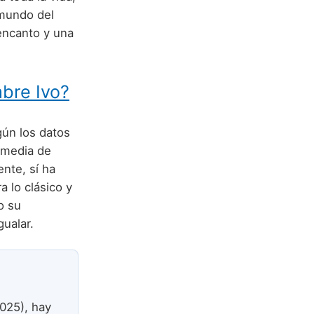
 mundo del
encanto y una
mbre Ivo?
gún los datos
 media de
nte, sí ha
 lo clásico y
o su
ualar.
025), hay