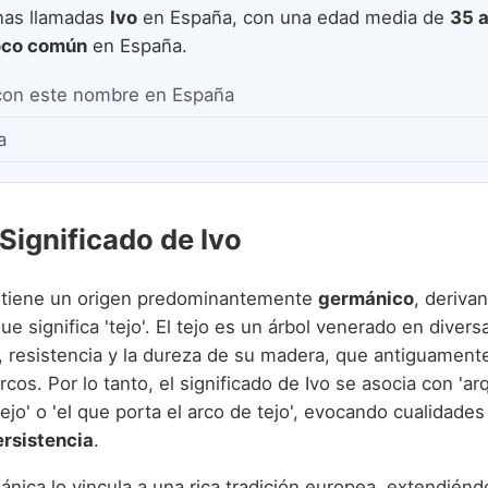
as llamadas
Ivo
en España, con una edad media de
35 
co común
en España.
con este nombre en España
a
Significado de Ivo
 tiene un origen predominantemente
germánico
, deriva
que significa 'tejo'. El tejo es un árbol venerado en divers
, resistencia y la dureza de su madera, que antiguamente
arcos. Por lo tanto, el significado de Ivo se asocia con 'ar
tejo' o 'el que porta el arco de tejo', evocando cualidade
ersistencia
.
ánica lo vincula a una rica tradición europea, extendiénd