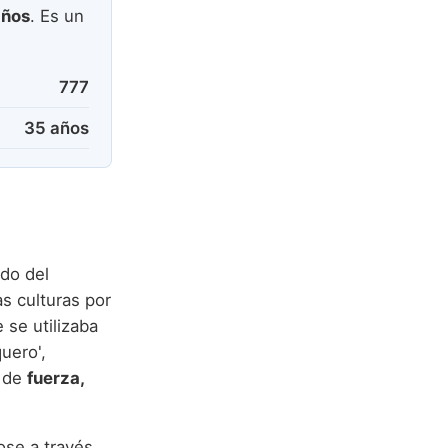
años
. Es un
777
35 años
ndo del
as culturas por
 se utilizaba
quero',
s de
fuerza,
ose a través