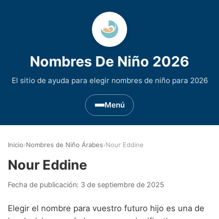
Nombres De Niño 2026
El sitio de ayuda para elegir nombres de niño para 2026
Menú
Nombres de Niño por Inicial
▾
Inicio
›
Nombres de Niño Árabes
›
Nour Eddine
Nombres de niño que empiezan por A
Nombres de Regiones de España
▾
Nour Eddine
Nombres de niño que empiezan por B
Nombres de Niño Andaluces
Nombres de Niño Historicos
▾
Fecha de publicación:
3 de septiembre de 2025
Nombres de niño que empiezan por C
Nombres de Niño Aragoneses
Nombres de niño de Origen Biblico
Nombres de Niño Extranjeros
▾
Elegir el nombre para vuestro futuro hijo es una de
Nombres de niño que empiezan por D
Nombres de Niño Asturianos
Nombres de Niño Celtas