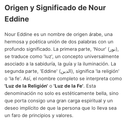
Nombres de niño que empiezan por P
Nombres de Niño Valencianos
Origen y Significado de Nour
Nombres de Niño Rumanos
Nombres de niño que empiezan por Q
Nombres de Niño Vascos
Nombres de Niño Rusos
Eddine
Nombres de niño que empiezan por R
Nombres de Niño Suecos
Nour Eddine es un nombre de origen árabe, una
Nombres de niño que empiezan por S
hermosa y poética unión de dos palabras con un
Nombres de niño que empiezan por T
profundo significado. La primera parte, 'Nour' (نور),
se traduce como 'luz', un concepto universalmente
Nombres de niño que empiezan por U
asociado a la sabiduría, la guía y la iluminación. La
Nombres de niño que empiezan por V
segunda parte, 'Eddine' (الدين), significa 'la religión'
o 'la fe'. Así, el nombre completo se interpreta como
Nombres de niño que empiezan por W
'Luz de la Religión'
o
'Luz de la Fe'
. Esta
Nombres de niño que empiezan por X
denominación no solo es estéticamente bella, sino
que porta consigo una gran carga espiritual y un
Nombres de niño que empiezan por Y
deseo implícito de que la persona que lo lleva sea
Nombres de niño que empiezan por Z
un faro de principios y valores.