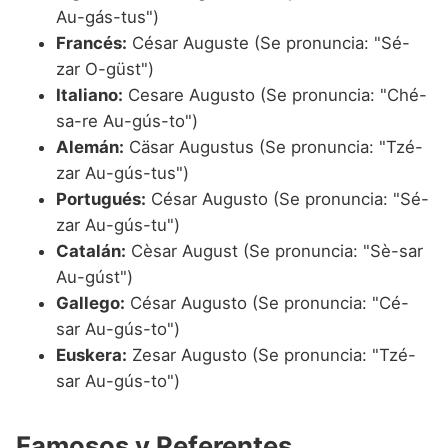
Au-gás-tus")
Francés:
César Auguste (Se pronuncia: "Sé-
zar O-güst")
Italiano:
Cesare Augusto (Se pronuncia: "Ché-
sa-re Au-gús-to")
Alemán:
Cäsar Augustus (Se pronuncia: "Tzé-
zar Au-gús-tus")
Portugués:
César Augusto (Se pronuncia: "Sé-
zar Au-gús-tu")
Catalán:
Cèsar August (Se pronuncia: "Sè-sar
Au-gúst")
Gallego:
César Augusto (Se pronuncia: "Cé-
sar Au-gús-to")
Euskera:
Zesar Augusto (Se pronuncia: "Tzé-
sar Au-gús-to")
Famosos y Referentes