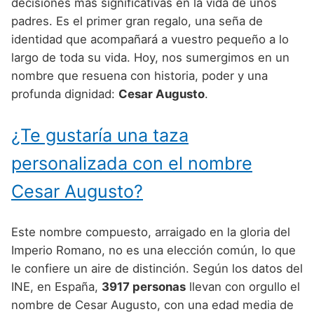
Nombres de Niño Alemanes
Buscar
decisiones más significativas en la vida de unos
Nombres de niño que empiezan por E
padres. Es el primer gran regalo, una seña de
Nombres de Niño Baleares
Nombres de Niño Egipcios
Nombres de Niño Americanos
identidad que acompañará a vuestro pequeño a lo
Nombres de niño que empiezan por F
Nombres de Niño Canarios
Nombres de Niño Griegos
Nombres de Niño Arabes
largo de toda su vida. Hoy, nos sumergimos en un
Nombres de niño que empiezan por G
nombre que resuena con historia, poder y una
Nombres de Niño Cantabros
Nombres de Niño Mitologicos
Nombres de Niño Chinos
profunda dignidad:
Cesar Augusto
.
Nombres de niño que empiezan por H
Nombres de Niño Castellanos
Nombres de Niño Romanos
Nombres de Niño Franceses
Nombres de niño que empiezan por I
¿Te gustaría una taza
Nombres de Niño Catalanes
Nombres de Niño Vikingos
Nombres de Niño Hispanoamericanos
Nombres de niño que empiezan por J
Nombres de Niño Extremeños
personalizada con el nombre
Nombres de Niño Ingleses
Nombres de niño que empiezan por K
Nombres de Niño Gallegos
Cesar Augusto?
Nombres de Niño Italianos
Nombres de niño que empiezan por L
Nombres de Niño Madrileños
Nombres de Niño Japoneses
Este nombre compuesto, arraigado en la gloria del
Nombres de niño que empiezan por M
Nombres de Niño Murcianos
Nombres de Niño Judíos
Imperio Romano, no es una elección común, lo que
Nombres de niño que empiezan por N
le confiere un aire de distinción. Según los datos del
Nombres de Niño Navarros
Nombres de Niño Marroquíes
INE, en España,
3917 personas
llevan con orgullo el
Nombres de niño que empiezan por O
Nombres de Niño Riojanos
Nombres de Niño Portugueses
nombre de Cesar Augusto, con una edad media de