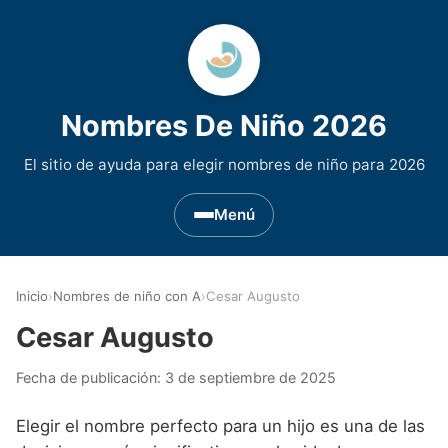
Nombres De Niño 2026
El sitio de ayuda para elegir nombres de niño para 2026
Menú
Nombres de Niño por Inicial
▾
Inicio
›
Nombres de niño con A
›
Cesar Augusto
Nombres de niño que empiezan por A
Nombres de Regiones de España
▾
Cesar Augusto
Nombres de niño que empiezan por B
Nombres de Niño Andaluces
Nombres de Niño Historicos
▾
Fecha de publicación:
3 de septiembre de 2025
Nombres de niño que empiezan por C
Nombres de Niño Aragoneses
Nombres de niño de Origen Biblico
Nombres de Niño Extranjeros
▾
Elegir el nombre perfecto para un hijo es una de las
Nombres de niño que empiezan por D
Nombres de Niño Asturianos
Nombres de Niño Celtas