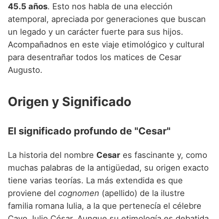
Nombres de niño que empiezan por P
45.5 años
. Esto nos habla de una elección
Nombres de Niño Valencianos
Nombres de Niño Rumanos
atemporal, apreciada por generaciones que buscan
Nombres de niño que empiezan por Q
Nombres de Niño Vascos
Nombres de Niño Rusos
un legado y un carácter fuerte para sus hijos.
Nombres de niño que empiezan por R
Acompañadnos en este viaje etimológico y cultural
Nombres de Niño Suecos
para desentrañar todos los matices de Cesar
Nombres de niño que empiezan por S
Augusto.
Nombres de niño que empiezan por T
Origen y Significado
Nombres de niño que empiezan por U
Nombres de niño que empiezan por V
El significado profundo de "Cesar"
Nombres de niño que empiezan por W
La historia del nombre
Cesar
es fascinante y, como
Nombres de niño que empiezan por X
muchas palabras de la antigüedad, su origen exacto
Nombres de niño que empiezan por Y
tiene varias teorías. La más extendida es que
proviene del
cognomen
(apellido) de la ilustre
Nombres de niño que empiezan por Z
familia romana Iulia, a la que pertenecía el célebre
Cayo Julio César. Aunque su etimología es debatida,