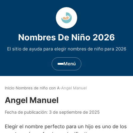
Nombres De Niño 2026
El sitio de ayuda para elegir nombres de niño para 2026
Menú
Nombres de Niño por Inicial
▾
Inicio
›
Nombres de niño con A
›
Angel Manuel
Nombres de niño que empiezan por A
Nombres de Regiones de España
▾
Angel Manuel
Nombres de niño que empiezan por B
Nombres de Niño Andaluces
Nombres de Niño Historicos
▾
Fecha de publicación:
3 de septiembre de 2025
Nombres de niño que empiezan por C
Nombres de Niño Aragoneses
Nombres de niño de Origen Biblico
Nombres de Niño Extranjeros
▾
Elegir el nombre perfecto para un hijo es uno de los
Nombres de niño que empiezan por D
Nombres de Niño Asturianos
Nombres de Niño Celtas