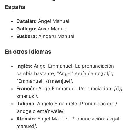
España
Catalán:
Àngel Manuel
Gallego:
Anxo Manuel
Euskera:
Aingeru Manuel
En otros Idiomas
Inglés:
Angel Emmanuel. La pronunciación
cambia bastante, "Angel" sería /ˈeɪndʒəl/ y
"Emmanuel" /ɪˈmænjuəl/.
Francés:
Ange Emmanuel. Pronunciación: /ɑ̃ʒ
ɛmanɥɛl/.
Italiano:
Angelo Emanuele. Pronunciación: /
ˈandʒelo emaˈnwele/.
Alemán:
Engel Manuel. Pronunciación: /ˈɛŋəl
manueːl/.