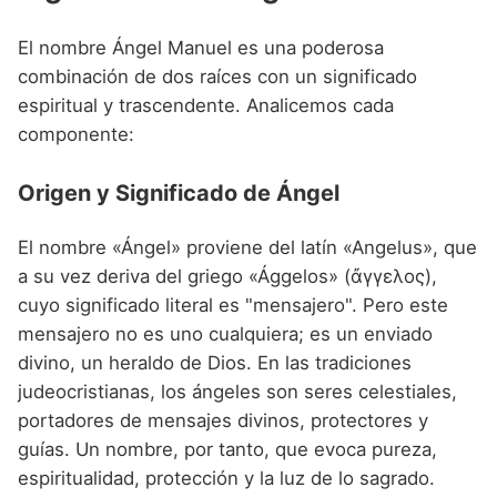
Nombres de niño que empiezan por P
Nombres de Niño Valencianos
Nombres de Niño Rumanos
El nombre Ángel Manuel es una poderosa
Nombres de niño que empiezan por Q
Nombres de Niño Vascos
Nombres de Niño Rusos
combinación de dos raíces con un significado
Nombres de niño que empiezan por R
espiritual y trascendente. Analicemos cada
Nombres de Niño Suecos
componente:
Nombres de niño que empiezan por S
Nombres de niño que empiezan por T
Origen y Significado de Ángel
Nombres de niño que empiezan por U
El nombre «Ángel» proviene del latín «Angelus», que
Nombres de niño que empiezan por V
a su vez deriva del griego «Ággelos» (ἄγγελος),
cuyo significado literal es "mensajero". Pero este
Nombres de niño que empiezan por W
mensajero no es uno cualquiera; es un enviado
Nombres de niño que empiezan por X
divino, un heraldo de Dios. En las tradiciones
judeocristianas, los ángeles son seres celestiales,
Nombres de niño que empiezan por Y
portadores de mensajes divinos, protectores y
Nombres de niño que empiezan por Z
guías. Un nombre, por tanto, que evoca pureza,
espiritualidad, protección y la luz de lo sagrado.