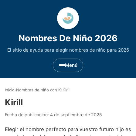
Nombres De Niño 2026
El sitio de ayuda para elegir nombres de niño para 2026
Menú
Nombres de Niño por Inicial
▾
Inicio
›
Nombres de niño con K
›
Kirill
Nombres de niño que empiezan por A
Nombres de Regiones de España
▾
Kirill
Nombres de niño que empiezan por B
Nombres de Niño Andaluces
Nombres de Niño Historicos
▾
Fecha de publicación:
4 de septiembre de 2025
Nombres de niño que empiezan por C
Nombres de Niño Aragoneses
Nombres de niño de Origen Biblico
Nombres de Niño Extranjeros
▾
Elegir el nombre perfecto para vuestro futuro hijo es
Nombres de niño que empiezan por D
Nombres de Niño Asturianos
Nombres de Niño Celtas