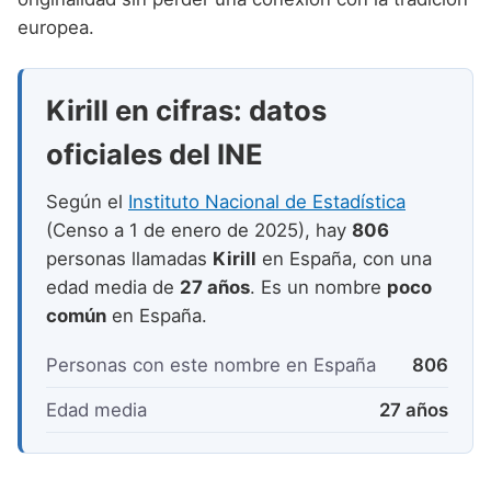
Nombres de niño que empiezan por P
Nombres de Niño Valencianos
Nombres de Niño Rumanos
europea.
Nombres de niño que empiezan por Q
Nombres de Niño Vascos
Nombres de Niño Rusos
Nombres de niño que empiezan por R
Kirill en cifras: datos
Nombres de Niño Suecos
Nombres de niño que empiezan por S
oficiales del INE
Nombres de niño que empiezan por T
Según el
Instituto Nacional de Estadística
Nombres de niño que empiezan por U
(Censo a 1 de enero de 2025), hay
806
personas llamadas
Kirill
en España, con una
Nombres de niño que empiezan por V
edad media de
27 años
. Es un nombre
poco
Nombres de niño que empiezan por W
común
en España.
Nombres de niño que empiezan por X
Personas con este nombre en España
806
Nombres de niño que empiezan por Y
Edad media
27 años
Nombres de niño que empiezan por Z