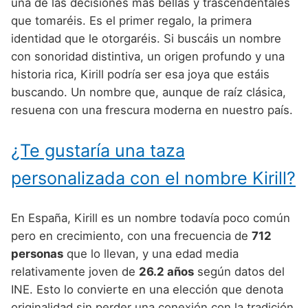
Nombres de Niño Alemanes
Buscar
una de las decisiones más bellas y trascendentales
Nombres de niño que empiezan por E
que tomaréis. Es el primer regalo, la primera
Nombres de Niño Baleares
Nombres de Niño Egipcios
Nombres de Niño Americanos
identidad que le otorgaréis. Si buscáis un nombre
Nombres de niño que empiezan por F
Nombres de Niño Canarios
Nombres de Niño Griegos
Nombres de Niño Arabes
con sonoridad distintiva, un origen profundo y una
Nombres de niño que empiezan por G
historia rica, Kirill podría ser esa joya que estáis
Nombres de Niño Cantabros
Nombres de Niño Mitologicos
Nombres de Niño Chinos
buscando. Un nombre que, aunque de raíz clásica,
Nombres de niño que empiezan por H
Nombres de Niño Castellanos
Nombres de Niño Romanos
Nombres de Niño Franceses
resuena con una frescura moderna en nuestro país.
Nombres de niño que empiezan por I
Nombres de Niño Catalanes
Nombres de Niño Vikingos
Nombres de Niño Hispanoamericanos
¿Te gustaría una taza
Nombres de niño que empiezan por J
Nombres de Niño Extremeños
Nombres de Niño Ingleses
personalizada con el nombre Kirill?
Nombres de niño que empiezan por K
Nombres de Niño Gallegos
Nombres de Niño Italianos
Nombres de niño que empiezan por L
Nombres de Niño Madrileños
Nombres de Niño Japoneses
En España, Kirill es un nombre todavía poco común
Nombres de niño que empiezan por M
pero en crecimiento, con una frecuencia de
712
Nombres de Niño Murcianos
Nombres de Niño Judíos
personas
que lo llevan, y una edad media
Nombres de niño que empiezan por N
Nombres de Niño Navarros
Nombres de Niño Marroquíes
relativamente joven de
26.2 años
según datos del
Nombres de niño que empiezan por O
INE. Esto lo convierte en una elección que denota
Nombres de Niño Riojanos
Nombres de Niño Portugueses
originalidad sin perder una conexión con la tradición