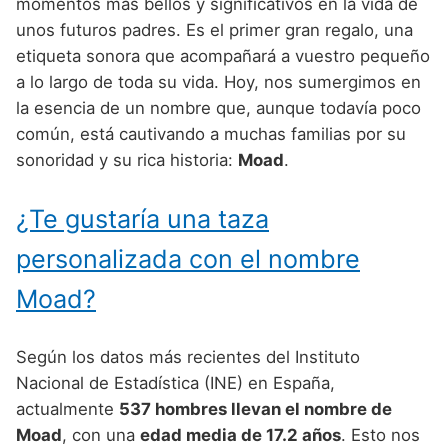
Nombres de Niño Alemanes
Buscar
momentos más bellos y significativos en la vida de
Nombres de niño que empiezan por E
unos futuros padres. Es el primer gran regalo, una
Nombres de Niño Baleares
Nombres de Niño Egipcios
Nombres de Niño Americanos
etiqueta sonora que acompañará a vuestro pequeño
Nombres de niño que empiezan por F
Nombres de Niño Canarios
Nombres de Niño Griegos
Nombres de Niño Arabes
a lo largo de toda su vida. Hoy, nos sumergimos en
Nombres de niño que empiezan por G
la esencia de un nombre que, aunque todavía poco
Nombres de Niño Cantabros
Nombres de Niño Mitologicos
Nombres de Niño Chinos
común, está cautivando a muchas familias por su
Nombres de niño que empiezan por H
Nombres de Niño Castellanos
Nombres de Niño Romanos
Nombres de Niño Franceses
sonoridad y su rica historia:
Moad
.
Nombres de niño que empiezan por I
Nombres de Niño Catalanes
Nombres de Niño Vikingos
Nombres de Niño Hispanoamericanos
¿Te gustaría una taza
Nombres de niño que empiezan por J
Nombres de Niño Extremeños
Nombres de Niño Ingleses
personalizada con el nombre
Nombres de niño que empiezan por K
Nombres de Niño Gallegos
Nombres de Niño Italianos
Moad?
Nombres de niño que empiezan por L
Nombres de Niño Madrileños
Nombres de Niño Japoneses
Nombres de niño que empiezan por M
Nombres de Niño Murcianos
Nombres de Niño Judíos
Según los datos más recientes del Instituto
Nombres de niño que empiezan por N
Nacional de Estadística (INE) en España,
Nombres de Niño Navarros
Nombres de Niño Marroquíes
actualmente
537 hombres llevan el nombre de
Nombres de niño que empiezan por O
Nombres de Niño Riojanos
Nombres de Niño Portugueses
Moad
, con una
edad media de 17.2 años
. Esto nos