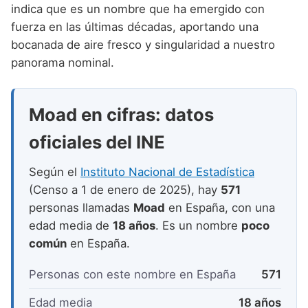
Nombres de niño que empiezan por P
indica que es un nombre que ha emergido con
Nombres de Niño Valencianos
Nombres de Niño Rumanos
fuerza en las últimas décadas, aportando una
Nombres de niño que empiezan por Q
Nombres de Niño Vascos
Nombres de Niño Rusos
bocanada de aire fresco y singularidad a nuestro
Nombres de niño que empiezan por R
panorama nominal.
Nombres de Niño Suecos
Nombres de niño que empiezan por S
Moad en cifras: datos
Nombres de niño que empiezan por T
oficiales del INE
Nombres de niño que empiezan por U
Nombres de niño que empiezan por V
Según el
Instituto Nacional de Estadística
(Censo a 1 de enero de 2025), hay
571
Nombres de niño que empiezan por W
personas llamadas
Moad
en España, con una
Nombres de niño que empiezan por X
edad media de
18 años
. Es un nombre
poco
común
en España.
Nombres de niño que empiezan por Y
Personas con este nombre en España
571
Nombres de niño que empiezan por Z
Edad media
18 años