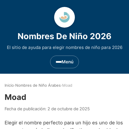
Nombres De Niño 2026
El sitio de ayuda para elegir nombres de niño para 2026
Menú
Nombres de Niño por Inicial
▾
Inicio
›
Nombres de Niño Árabes
›
Moad
Nombres de niño que empiezan por A
Nombres de Regiones de España
▾
Moad
Nombres de niño que empiezan por B
Nombres de Niño Andaluces
Nombres de Niño Historicos
▾
Fecha de publicación:
2 de octubre de 2025
Nombres de niño que empiezan por C
Nombres de Niño Aragoneses
Nombres de niño de Origen Biblico
Nombres de Niño Extranjeros
▾
Elegir el nombre perfecto para un hijo es uno de los
Nombres de niño que empiezan por D
Nombres de Niño Asturianos
Nombres de Niño Celtas