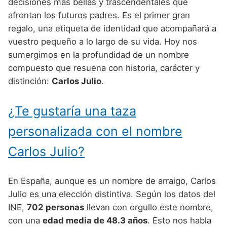
Nombres de Niño Alemanes
Buscar
decisiones más bellas y trascendentales que
Nombres de niño que empiezan por E
afrontan los futuros padres. Es el primer gran
Nombres de Niño Baleares
Nombres de Niño Egipcios
Nombres de Niño Americanos
regalo, una etiqueta de identidad que acompañará a
Nombres de niño que empiezan por F
Nombres de Niño Canarios
Nombres de Niño Griegos
Nombres de Niño Arabes
vuestro pequeño a lo largo de su vida. Hoy nos
Nombres de niño que empiezan por G
sumergimos en la profundidad de un nombre
Nombres de Niño Cantabros
Nombres de Niño Mitologicos
Nombres de Niño Chinos
compuesto que resuena con historia, carácter y
Nombres de niño que empiezan por H
Nombres de Niño Castellanos
Nombres de Niño Romanos
Nombres de Niño Franceses
distinción:
Carlos Julio
.
Nombres de niño que empiezan por I
Nombres de Niño Catalanes
Nombres de Niño Vikingos
Nombres de Niño Hispanoamericanos
¿Te gustaría una taza
Nombres de niño que empiezan por J
Nombres de Niño Extremeños
Nombres de Niño Ingleses
personalizada con el nombre
Nombres de niño que empiezan por K
Nombres de Niño Gallegos
Nombres de Niño Italianos
Carlos Julio?
Nombres de niño que empiezan por L
Nombres de Niño Madrileños
Nombres de Niño Japoneses
Nombres de niño que empiezan por M
Nombres de Niño Murcianos
Nombres de Niño Judíos
En España, aunque es un nombre de arraigo, Carlos
Nombres de niño que empiezan por N
Julio es una elección distintiva. Según los datos del
Nombres de Niño Navarros
Nombres de Niño Marroquíes
INE,
702 personas
llevan con orgullo este nombre,
Nombres de niño que empiezan por O
Nombres de Niño Riojanos
Nombres de Niño Portugueses
con una
edad media de 48.3 años
. Esto nos habla