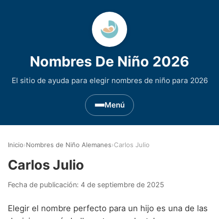
Nombres De Niño 2026
El sitio de ayuda para elegir nombres de niño para 2026
Menú
Nombres de Niño por Inicial
▾
Inicio
›
Nombres de Niño Alemanes
›
Carlos Julio
Nombres de niño que empiezan por A
Nombres de Regiones de España
▾
Carlos Julio
Nombres de niño que empiezan por B
Nombres de Niño Andaluces
Nombres de Niño Historicos
▾
Fecha de publicación:
4 de septiembre de 2025
Nombres de niño que empiezan por C
Nombres de Niño Aragoneses
Nombres de niño de Origen Biblico
Nombres de Niño Extranjeros
▾
Elegir el nombre perfecto para un hijo es una de las
Nombres de niño que empiezan por D
Nombres de Niño Asturianos
Nombres de Niño Celtas