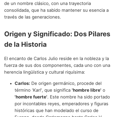
Nombres de niño que empiezan por P
de un nombre clásico, con una trayectoria
Nombres de Niño Valencianos
Nombres de Niño Rumanos
consolidada, que ha sabido mantener su esencia a
Nombres de niño que empiezan por Q
Nombres de Niño Vascos
Nombres de Niño Rusos
través de las generaciones.
Nombres de niño que empiezan por R
Nombres de Niño Suecos
Origen y Significado: Dos Pilares
Nombres de niño que empiezan por S
de la Historia
Nombres de niño que empiezan por T
Nombres de niño que empiezan por U
El encanto de Carlos Julio reside en la nobleza y la
Nombres de niño que empiezan por V
fuerza de sus dos componentes, cada uno con una
herencia lingüística y cultural riquísima:
Nombres de niño que empiezan por W
Carlos:
De origen germánico, procede del
Nombres de niño que empiezan por X
término
'Karl'
, que significa
'hombre libre'
o
Nombres de niño que empiezan por Y
'hombre fuerte'
. Este nombre ha sido portado
por incontables reyes, emperadores y figuras
Nombres de niño que empiezan por Z
históricas que han modelado el curso de