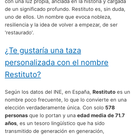
Nombres de Niño Alemanes
Buscar
con una luz propia, anclada en la historia y cargada
Nombres de niño que empiezan por E
de un significado profundo. Restituto es, sin duda,
Nombres de Niño Baleares
Nombres de Niño Egipcios
Nombres de Niño Americanos
uno de ellos. Un nombre que evoca nobleza,
Nombres de niño que empiezan por F
Nombres de Niño Canarios
Nombres de Niño Griegos
Nombres de Niño Arabes
resiliencia y la idea de volver a empezar, de ser
Nombres de niño que empiezan por G
'restaurado'.
Nombres de Niño Cantabros
Nombres de Niño Mitologicos
Nombres de Niño Chinos
Nombres de niño que empiezan por H
Nombres de Niño Castellanos
Nombres de Niño Romanos
Nombres de Niño Franceses
¿Te gustaría una taza
Nombres de niño que empiezan por I
Nombres de Niño Catalanes
Nombres de Niño Vikingos
Nombres de Niño Hispanoamericanos
personalizada con el nombre
Nombres de niño que empiezan por J
Nombres de Niño Extremeños
Nombres de Niño Ingleses
Restituto?
Nombres de niño que empiezan por K
Nombres de Niño Gallegos
Nombres de Niño Italianos
Nombres de niño que empiezan por L
Según los datos del INE, en España,
Restituto
es un
Nombres de Niño Madrileños
Nombres de Niño Japoneses
nombre poco frecuente, lo que lo convierte en una
Nombres de niño que empiezan por M
Nombres de Niño Murcianos
Nombres de Niño Judíos
elección verdaderamente única. Con solo
578
Nombres de niño que empiezan por N
personas
que lo portan y una
edad media de 71.7
Nombres de Niño Navarros
Nombres de Niño Marroquíes
años
, es un tesoro lingüístico que ha sido
Nombres de niño que empiezan por O
Nombres de Niño Riojanos
Nombres de Niño Portugueses
transmitido de generación en generación,