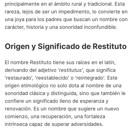
Nombres de niño que empiezan por P
principalmente en el ámbito rural y tradicional. Esta
Nombres de Niño Valencianos
Nombres de Niño Rumanos
rareza, lejos de ser un impedimento, lo convierte en
Nombres de niño que empiezan por Q
Nombres de Niño Vascos
Nombres de Niño Rusos
una joya para los padres que buscan un nombre con
Nombres de niño que empiezan por R
carácter, historia y una sonoridad inconfundible.
Nombres de Niño Suecos
Nombres de niño que empiezan por S
Origen y Significado de Restituto
Nombres de niño que empiezan por T
Nombres de niño que empiezan por U
El nombre Restituto tiene sus raíces en el latín,
derivando del adjetivo
'restitutus'
, que significa
Nombres de niño que empiezan por V
'restaurado', 'reestablecido' o 'reintegrado'. Este
Nombres de niño que empiezan por W
origen etimológico no solo dota al nombre de una
sonoridad clásica y distinguida, sino que también le
Nombres de niño que empiezan por X
confiere un significado lleno de esperanza y
Nombres de niño que empiezan por Y
renovación. Es un nombre que sugiere un nuevo
comienzo, una recuperación, una fortaleza
Nombres de niño que empiezan por Z
intrínseca capaz de superar adversidades.