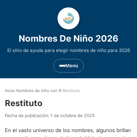
Nombres De Niño 2026
El sitio de ayuda para elegir nombres de niño para 2026
Menú
Nombres de Niño por Inicial
▾
Inicio
›
Nombres de niño con R
›
Restituto
Nombres de niño que empiezan por A
Nombres de Regiones de España
▾
Restituto
Nombres de niño que empiezan por B
Nombres de Niño Andaluces
Nombres de Niño Historicos
▾
Fecha de publicación:
1 de octubre de 2025
Nombres de niño que empiezan por C
Nombres de Niño Aragoneses
Nombres de niño de Origen Biblico
Nombres de Niño Extranjeros
▾
En el vasto universo de los nombres, algunos brillan
Nombres de niño que empiezan por D
Nombres de Niño Asturianos
Nombres de Niño Celtas