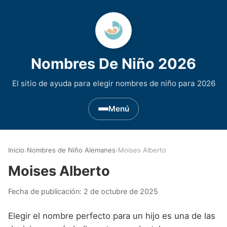
Nombres De Niño 2026
El sitio de ayuda para elegir nombres de niño para 2026
Menú
Nombres de Niño por Inicial
▾
Inicio
›
Nombres de Niño Alemanes
›
Moises Alberto
Nombres de niño que empiezan por A
Nombres de Regiones de España
▾
Moises Alberto
Nombres de niño que empiezan por B
Nombres de Niño Andaluces
Nombres de Niño Historicos
▾
Fecha de publicación:
2 de octubre de 2025
Nombres de niño que empiezan por C
Nombres de Niño Aragoneses
Nombres de niño de Origen Biblico
Nombres de Niño Extranjeros
▾
Elegir el nombre perfecto para un hijo es una de las
Nombres de niño que empiezan por D
Nombres de Niño Asturianos
Nombres de Niño Celtas