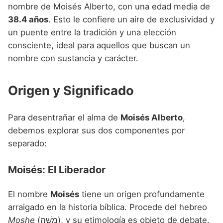
Nombres de niño que empiezan por P
nombre de Moisés Alberto, con una edad media de
Nombres de Niño Valencianos
Nombres de Niño Rumanos
38.4 años
. Esto le confiere un aire de exclusividad y
Nombres de niño que empiezan por Q
Nombres de Niño Vascos
Nombres de Niño Rusos
un puente entre la tradición y una elección
Nombres de niño que empiezan por R
consciente, ideal para aquellos que buscan un
Nombres de Niño Suecos
nombre con sustancia y carácter.
Nombres de niño que empiezan por S
Nombres de niño que empiezan por T
Origen y Significado
Nombres de niño que empiezan por U
Para desentrañar el alma de
Moisés Alberto
,
Nombres de niño que empiezan por V
debemos explorar sus dos componentes por
Nombres de niño que empiezan por W
separado:
Nombres de niño que empiezan por X
Moisés: El Liberador
Nombres de niño que empiezan por Y
El nombre
Moisés
tiene un origen profundamente
Nombres de niño que empiezan por Z
arraigado en la historia bíblica. Procede del hebreo
Moshe
(מֹשֶׁה), y su etimología es objeto de debate.