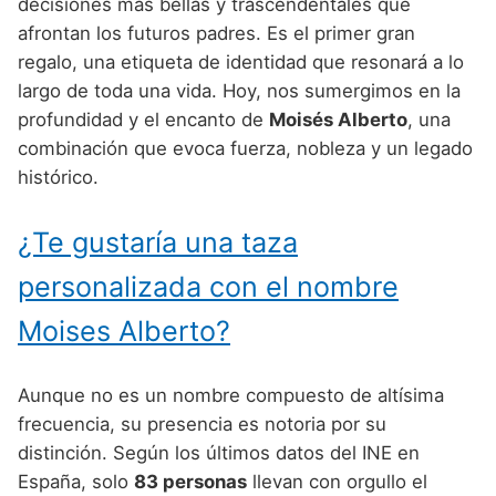
Nombres de Niño Alemanes
Buscar
decisiones más bellas y trascendentales que
Nombres de niño que empiezan por E
afrontan los futuros padres. Es el primer gran
Nombres de Niño Baleares
Nombres de Niño Egipcios
Nombres de Niño Americanos
regalo, una etiqueta de identidad que resonará a lo
Nombres de niño que empiezan por F
Nombres de Niño Canarios
Nombres de Niño Griegos
Nombres de Niño Arabes
largo de toda una vida. Hoy, nos sumergimos en la
Nombres de niño que empiezan por G
profundidad y el encanto de
Moisés Alberto
, una
Nombres de Niño Cantabros
Nombres de Niño Mitologicos
Nombres de Niño Chinos
combinación que evoca fuerza, nobleza y un legado
Nombres de niño que empiezan por H
Nombres de Niño Castellanos
Nombres de Niño Romanos
Nombres de Niño Franceses
histórico.
Nombres de niño que empiezan por I
Nombres de Niño Catalanes
Nombres de Niño Vikingos
Nombres de Niño Hispanoamericanos
¿Te gustaría una taza
Nombres de niño que empiezan por J
Nombres de Niño Extremeños
Nombres de Niño Ingleses
personalizada con el nombre
Nombres de niño que empiezan por K
Nombres de Niño Gallegos
Nombres de Niño Italianos
Moises Alberto?
Nombres de niño que empiezan por L
Nombres de Niño Madrileños
Nombres de Niño Japoneses
Nombres de niño que empiezan por M
Nombres de Niño Murcianos
Nombres de Niño Judíos
Aunque no es un nombre compuesto de altísima
Nombres de niño que empiezan por N
frecuencia, su presencia es notoria por su
Nombres de Niño Navarros
Nombres de Niño Marroquíes
distinción. Según los últimos datos del INE en
Nombres de niño que empiezan por O
Nombres de Niño Riojanos
Nombres de Niño Portugueses
España, solo
83 personas
llevan con orgullo el