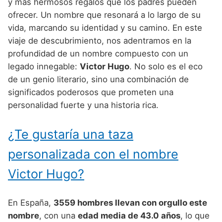
Nombres de Niño Alemanes
Buscar
y más hermosos regalos que los padres pueden
Nombres de niño que empiezan por E
ofrecer. Un nombre que resonará a lo largo de su
Nombres de Niño Baleares
Nombres de Niño Egipcios
Nombres de Niño Americanos
vida, marcando su identidad y su camino. En este
Nombres de niño que empiezan por F
Nombres de Niño Canarios
Nombres de Niño Griegos
Nombres de Niño Arabes
viaje de descubrimiento, nos adentramos en la
Nombres de niño que empiezan por G
profundidad de un nombre compuesto con un
Nombres de Niño Cantabros
Nombres de Niño Mitologicos
Nombres de Niño Chinos
legado innegable:
Victor Hugo
. No solo es el eco
Nombres de niño que empiezan por H
Nombres de Niño Castellanos
Nombres de Niño Romanos
Nombres de Niño Franceses
de un genio literario, sino una combinación de
Nombres de niño que empiezan por I
significados poderosos que prometen una
Nombres de Niño Catalanes
Nombres de Niño Vikingos
Nombres de Niño Hispanoamericanos
personalidad fuerte y una historia rica.
Nombres de niño que empiezan por J
Nombres de Niño Extremeños
Nombres de Niño Ingleses
Nombres de niño que empiezan por K
¿Te gustaría una taza
Nombres de Niño Gallegos
Nombres de Niño Italianos
Nombres de niño que empiezan por L
Nombres de Niño Madrileños
personalizada con el nombre
Nombres de Niño Japoneses
Nombres de niño que empiezan por M
Nombres de Niño Murcianos
Victor Hugo?
Nombres de Niño Judíos
Nombres de niño que empiezan por N
Nombres de Niño Navarros
Nombres de Niño Marroquíes
En España,
3559 hombres llevan con orgullo este
Nombres de niño que empiezan por O
Nombres de Niño Riojanos
Nombres de Niño Portugueses
nombre
, con una
edad media de 43.0 años
, lo que