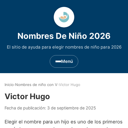
Nombres De Niño 2026
El sitio de ayuda para elegir nombres de niño para 2026
Menú
Nombres de Niño por Inicial
▾
Inicio
›
Nombres de niño con V
›
Victor Hugo
Nombres de niño que empiezan por A
Nombres de Regiones de España
▾
Victor Hugo
Nombres de niño que empiezan por B
Nombres de Niño Andaluces
Nombres de Niño Historicos
▾
Fecha de publicación:
3 de septiembre de 2025
Nombres de niño que empiezan por C
Nombres de Niño Aragoneses
Nombres de niño de Origen Biblico
Nombres de Niño Extranjeros
▾
Elegir el nombre para un hijo es uno de los primeros
Nombres de niño que empiezan por D
Nombres de Niño Asturianos
Nombres de Niño Celtas