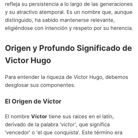
Nombres de niño que empiezan por P
refleja su persistencia a lo largo de las generaciones
Nombres de Niño Valencianos
Nombres de Niño Rumanos
y su atractivo atemporal. Es un nombre que, aunque
Nombres de niño que empiezan por Q
Nombres de Niño Vascos
Nombres de Niño Rusos
distinguido, ha sabido mantenerse relevante,
Nombres de niño que empiezan por R
eligiéndose con intención y respeto por su herencia.
Nombres de Niño Suecos
Nombres de niño que empiezan por S
Origen y Profundo Significado de
Nombres de niño que empiezan por T
Victor Hugo
Nombres de niño que empiezan por U
Nombres de niño que empiezan por V
Para entender la riqueza de Victor Hugo, debemos
desglosar sus componentes.
Nombres de niño que empiezan por W
Nombres de niño que empiezan por X
El Origen de Víctor
Nombres de niño que empiezan por Y
El nombre
Víctor
tiene sus raíces en el latín,
Nombres de niño que empiezan por Z
derivado de la palabra
'victor'
, que significa
'vencedor' o 'el que conquista'. Este término era