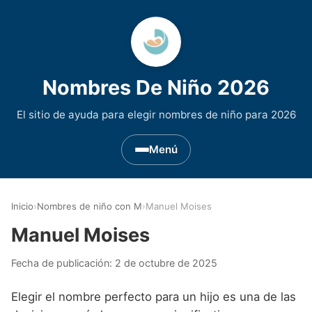
Nombres De Niño 2026
El sitio de ayuda para elegir nombres de niño para 2026
Menú
Nombres de Niño por Inicial
▾
Inicio
›
Nombres de niño con M
›
Manuel Moises
Nombres de niño que empiezan por A
Nombres de Regiones de España
▾
Manuel Moises
Nombres de niño que empiezan por B
Nombres de Niño Andaluces
Nombres de Niño Historicos
▾
Fecha de publicación:
2 de octubre de 2025
Nombres de niño que empiezan por C
Nombres de Niño Aragoneses
Nombres de niño de Origen Biblico
Nombres de Niño Extranjeros
▾
Elegir el nombre perfecto para un hijo es una de las
Nombres de niño que empiezan por D
Nombres de Niño Asturianos
Nombres de Niño Celtas