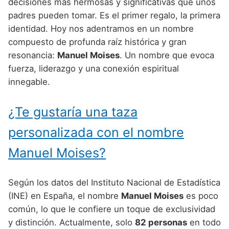
Nombres de Niño Alemanes
Buscar
decisiones más hermosas y significativas que unos
Nombres de niño que empiezan por E
padres pueden tomar. Es el primer regalo, la primera
Nombres de Niño Baleares
Nombres de Niño Egipcios
Nombres de Niño Americanos
identidad. Hoy nos adentramos en un nombre
Nombres de niño que empiezan por F
Nombres de Niño Canarios
Nombres de Niño Griegos
Nombres de Niño Arabes
compuesto de profunda raíz histórica y gran
Nombres de niño que empiezan por G
resonancia:
Manuel Moises
. Un nombre que evoca
Nombres de Niño Cantabros
Nombres de Niño Mitologicos
Nombres de Niño Chinos
fuerza, liderazgo y una conexión espiritual
Nombres de niño que empiezan por H
Nombres de Niño Castellanos
Nombres de Niño Romanos
Nombres de Niño Franceses
innegable.
Nombres de niño que empiezan por I
Nombres de Niño Catalanes
Nombres de Niño Vikingos
Nombres de Niño Hispanoamericanos
¿Te gustaría una taza
Nombres de niño que empiezan por J
Nombres de Niño Extremeños
Nombres de Niño Ingleses
personalizada con el nombre
Nombres de niño que empiezan por K
Nombres de Niño Gallegos
Nombres de Niño Italianos
Manuel Moises?
Nombres de niño que empiezan por L
Nombres de Niño Madrileños
Nombres de Niño Japoneses
Nombres de niño que empiezan por M
Nombres de Niño Murcianos
Nombres de Niño Judíos
Según los datos del Instituto Nacional de Estadística
Nombres de niño que empiezan por N
(INE) en España, el nombre
Manuel Moises
es poco
Nombres de Niño Navarros
Nombres de Niño Marroquíes
común, lo que le confiere un toque de exclusividad
Nombres de niño que empiezan por O
Nombres de Niño Riojanos
Nombres de Niño Portugueses
y distinción. Actualmente, solo
82 personas
en todo