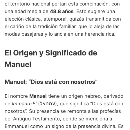
Nombres de niño que empiezan por P
el territorio nacional portan esta combinación, con
Nombres de Niño Valencianos
Nombres de Niño Rumanos
una edad media de
48.8 años
. Esto sugiere una
Nombres de niño que empiezan por Q
Nombres de Niño Vascos
Nombres de Niño Rusos
elección clásica, atemporal, quizás transmitida con
Nombres de niño que empiezan por R
el cariño de la tradición familiar, que lo aleja de las
Nombres de Niño Suecos
modas pasajeras y lo ancla en una herencia rica.
Nombres de niño que empiezan por S
Nombres de niño que empiezan por T
El Origen y Significado de
Nombres de niño que empiezan por U
Manuel
Nombres de niño que empiezan por V
Manuel: “Dios está con nosotros”
Nombres de niño que empiezan por W
Nombres de niño que empiezan por X
El nombre
Manuel
tiene un origen hebreo, derivado
de
Immanu-El
(עמנואל), que significa “Dios está con
Nombres de niño que empiezan por Y
nosotros”. Su presencia se remonta a las profecías
Nombres de niño que empiezan por Z
del Antiguo Testamento, donde se menciona a
Emmanuel como un signo de la presencia divina. Es