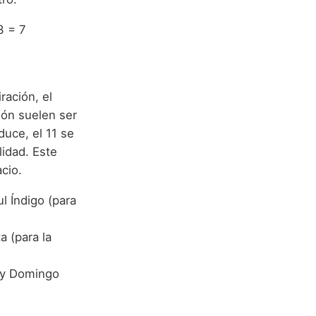
3 = 7
ración, el
ión suelen ser
duce, el 11 se
lidad. Este
cio.
ul Índigo (para
a (para la
) y Domingo