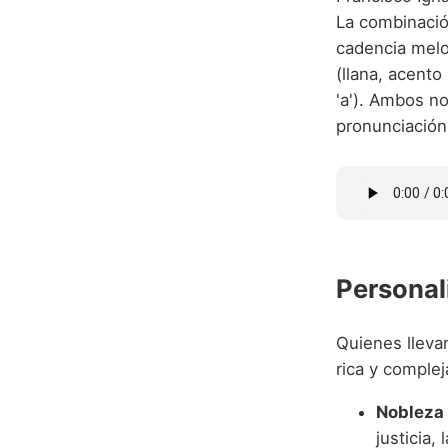
La combinación
cadencia melo
(llana, acento
'a'). Ambos n
pronunciación 
Personal
Quienes lleva
rica y comple
Nobleza 
justicia,