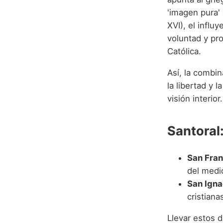
'imagen pura' 
XVI), el influ
voluntad y pro
Católica.
Así, la combi
la libertad y 
visión interior.
Santoral:
San Fran
del medio
San Igna
cristiana
Llevar estos d