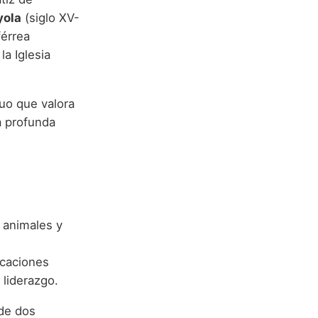
yola
(siglo XV-
férrea
a Iglesia
duo que valora
a profunda
s animales y
ocaciones
l liderazgo.
 de dos