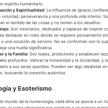
un espíritu humanitario.
ación y Espiritualidad:
La influencia de Ignacio confier
e voluntad, perseverancia y una profunda vida interior. 
an el sentido de las cosas y no temen a los desafíos.
bajo:
Son visionarios, dedicados y capaces de inspirar c
e destacan en roles donde se requiere pensamiento est
 o una vocación de servicio. No se conforman con lo supe
jar una huella significativa.
r y la Familia:
Son leales, protectores y establecen laz
les profundos. Valoran la honestidad y la sinceridad, y 
leto a sus seres queridos. Pueden ser algo idealistas en
es, buscando la conexión auténtica.
gía y Esoterismo
nte mundo de la numerología, cada letra se asocia a un n
acio, la suma vibracional nos conduce a un número maest