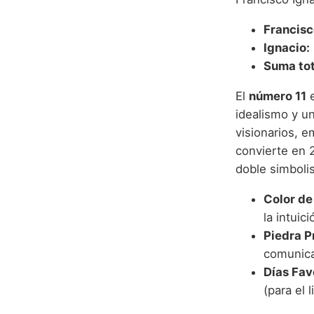
Francisc
Ignacio:
Suma tot
El
número 11
e
idealismo y un
visionarios, e
convierte en 2
doble simboli
Color de
la intuici
Piedra P
comunicac
Días Fav
(para el l