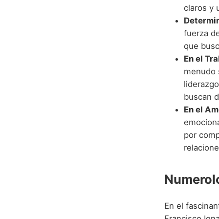
claros y 
Determin
fuerza d
que busc
En el Tra
menudo s
liderazgo
buscan de
En el Amo
emociona
por comp
relacion
Numerolo
En el fascina
Francisco Ign