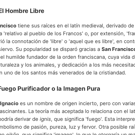
El Hombre Libre
ncisco
tiene sus raíces en el latín medieval, derivado d
a 'relativo al pueblo de los Francos' o, por extensión, 'fr
ió la connotación de 'libre' o 'aquel que es libre', en cont
siervo. Su popularidad se disparó gracias a
San Francisc
I), el humilde fundador de la orden franciscana, cuya vida 
turaleza y los animales, y dedicación a los más necesita
en uno de los santos más venerados de la cristiandad.
 Fuego Purificador o la Imagen Pura
Ignacio
es un nombre de origen incierto, pero con varia
ascinantes. La teoría más aceptada lo relaciona con el la
podría derivar de
ignis
, que significa 'fuego'. Esta interpr
mbolismo de pasión, pureza, luz y fervor. Otra posible ra
ego
eikōn
, que significa 'imagen', lo que le otorgaría un m