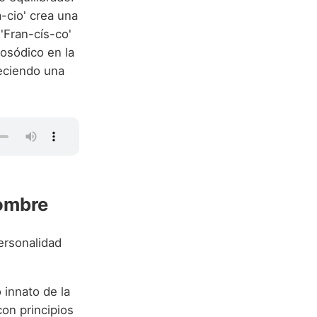
a-cio' crea una
'Fran-cís-co'
rosódico en la
eciendo una
Nombre
ersonalidad
 innato de la
con principios