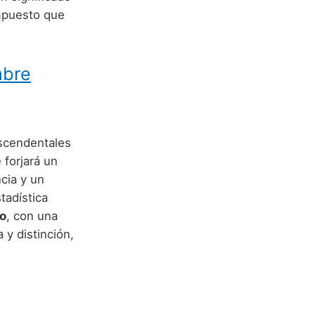
ompuesto que
mbre
ascendentales
 forjará un
cia y un
tadística
io
, con una
 y distinción,