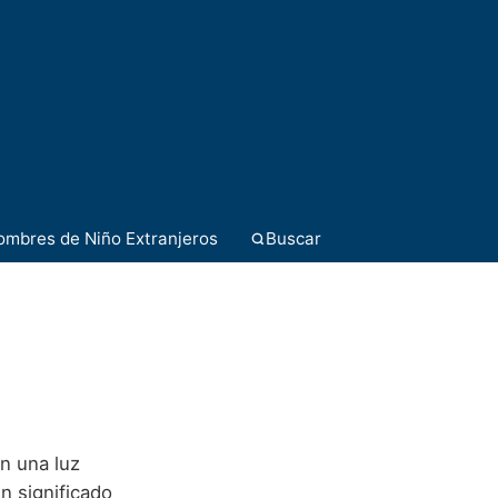
ombres de Niño Extranjeros
Buscar
n una luz
n significado