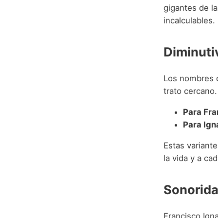
gigantes de la
incalculables.
Diminuti
Los nombres c
trato cercano
Para Fra
Para Ign
Estas variant
la vida y a ca
Sonorida
Francisco Ign