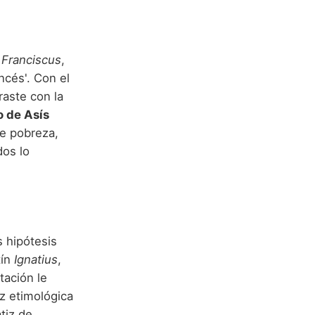
e
Franciscus
,
ancés'. Con el
raste con la
o de Asís
de pobreza,
dos lo
s hipótesis
tín
Ignatius
,
etación le
íz etimológica
atiz de