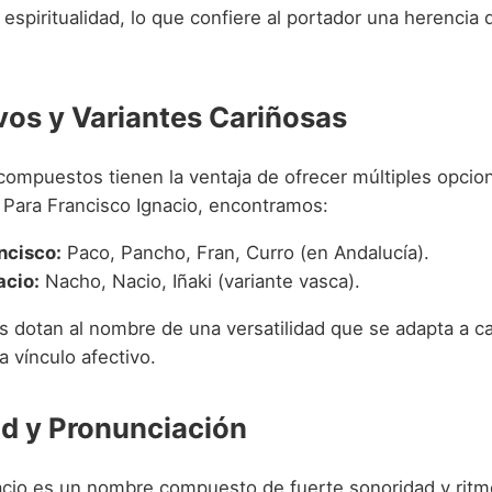
 espiritualidad, lo que confiere al portador una herencia 
vos y Variantes Cariñosas
ompuestos tienen la ventaja de ofrecer múltiples opcion
. Para Francisco Ignacio, encontramos:
ncisco:
Paco, Pancho, Fran, Curro (en Andalucía).
acio:
Nacho, Nacio, Iñaki (variante vasca).
es dotan al nombre de una versatilidad que se adapta a c
da vínculo afectivo.
d y Pronunciación
acio es un nombre compuesto de fuerte sonoridad y ritmo