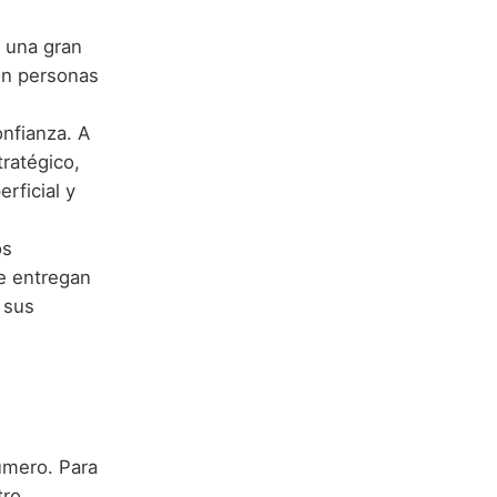
e una gran
Son personas
onfianza. A
ratégico,
rficial y
os
se entregan
 sus
úmero. Para
ro.