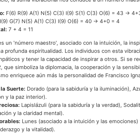
o:
F(6) R(9) A(1) N(5) C(3) I(9) S(1) C(3) O(6) = 43 → 4+
I(9) G(7) N(5) A(1) C(3) I(9) O(6) = 40 → 4+0 = 4
al:
7 + 4 = 11
s un 'número maestro', asociado con la intuición, la inspi
a profunda espiritualidad. Los individuos con esta vibrac
mpáticos y tener la capacidad de inspirar a otros. Si se re
, que simboliza la diplomacia, la cooperación y la sensibi
smo enriquece aún más la personalidad de Francisco Igna
 la Suerte:
Dorado (para la sabiduría y la iluminación), Az
ón y la paz interior).
reciosa:
Lapislázuli (para la sabiduría y la verdad), Sodalit
ión y la claridad mental).
orables:
Lunes (asociado a la intuición y las emociones
iderazgo y la vitalidad).