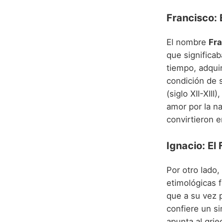
Francisco: 
El nombre
Fra
que significab
tiempo, adquir
condición de 
(siglo XII-XII
amor por la na
convirtieron 
Ignacio: El
Por otro lado,
etimológicas f
que a su vez 
confiere un si
apunta al gri