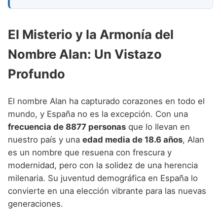
Nombres de niño que empiezan por P
Nombres de Niño Valencianos
Nombres de Niño Rumanos
Nombres de niño que empiezan por Q
Nombres de Niño Vascos
Nombres de Niño Rusos
El Misterio y la Armonía del
Nombres de niño que empiezan por R
Nombres de Niño Suecos
Nombre Alan: Un Vistazo
Nombres de niño que empiezan por S
Profundo
Nombres de niño que empiezan por T
Nombres de niño que empiezan por U
El nombre Alan ha capturado corazones en todo el
mundo, y España no es la excepción. Con una
Nombres de niño que empiezan por V
frecuencia de 8877 personas
que lo llevan en
Nombres de niño que empiezan por W
nuestro país y una
edad media de 18.6 años
, Alan
es un nombre que resuena con frescura y
Nombres de niño que empiezan por X
modernidad, pero con la solidez de una herencia
Nombres de niño que empiezan por Y
milenaria. Su juventud demográfica en España lo
convierte en una elección vibrante para las nuevas
Nombres de niño que empiezan por Z
generaciones.