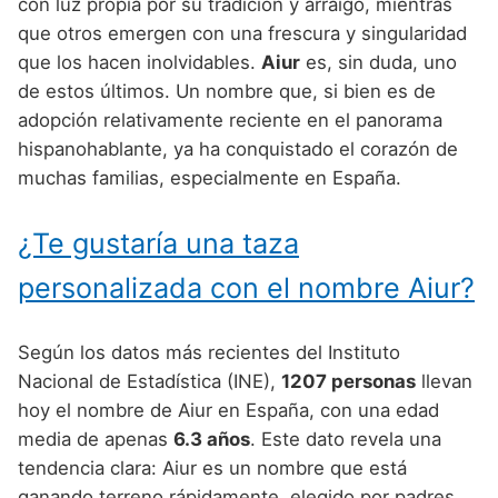
Nombres de Niño Alemanes
Buscar
con luz propia por su tradición y arraigo, mientras
Nombres de niño que empiezan por E
que otros emergen con una frescura y singularidad
Nombres de Niño Baleares
Nombres de Niño Egipcios
Nombres de Niño Americanos
que los hacen inolvidables.
Aiur
es, sin duda, uno
Nombres de niño que empiezan por F
Nombres de Niño Canarios
Nombres de Niño Griegos
Nombres de Niño Arabes
de estos últimos. Un nombre que, si bien es de
Nombres de niño que empiezan por G
adopción relativamente reciente en el panorama
Nombres de Niño Cantabros
Nombres de Niño Mitologicos
Nombres de Niño Chinos
hispanohablante, ya ha conquistado el corazón de
Nombres de niño que empiezan por H
Nombres de Niño Castellanos
Nombres de Niño Romanos
Nombres de Niño Franceses
muchas familias, especialmente en España.
Nombres de niño que empiezan por I
Nombres de Niño Catalanes
Nombres de Niño Vikingos
Nombres de Niño Hispanoamericanos
¿Te gustaría una taza
Nombres de niño que empiezan por J
Nombres de Niño Extremeños
Nombres de Niño Ingleses
personalizada con el nombre Aiur?
Nombres de niño que empiezan por K
Nombres de Niño Gallegos
Nombres de Niño Italianos
Nombres de niño que empiezan por L
Nombres de Niño Madrileños
Nombres de Niño Japoneses
Según los datos más recientes del Instituto
Nombres de niño que empiezan por M
Nacional de Estadística (INE),
1207 personas
llevan
Nombres de Niño Murcianos
Nombres de Niño Judíos
hoy el nombre de Aiur en España, con una edad
Nombres de niño que empiezan por N
Nombres de Niño Navarros
Nombres de Niño Marroquíes
media de apenas
6.3 años
. Este dato revela una
Nombres de niño que empiezan por O
tendencia clara: Aiur es un nombre que está
Nombres de Niño Riojanos
Nombres de Niño Portugueses
ganando terreno rápidamente, elegido por padres