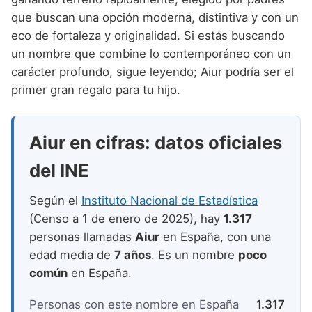
Nombres de niño que empiezan por P
Nombres de Niño Valencianos
Nombres de Niño Rumanos
que buscan una opción moderna, distintiva y con un
Nombres de niño que empiezan por Q
eco de fortaleza y originalidad. Si estás buscando
Nombres de Niño Vascos
Nombres de Niño Rusos
un nombre que combine lo contemporáneo con un
Nombres de niño que empiezan por R
Nombres de Niño Suecos
carácter profundo, sigue leyendo; Aiur podría ser el
Nombres de niño que empiezan por S
primer gran regalo para tu hijo.
Nombres de niño que empiezan por T
Aiur en cifras: datos oficiales
Nombres de niño que empiezan por U
del INE
Nombres de niño que empiezan por V
Nombres de niño que empiezan por W
Según el
Instituto Nacional de Estadística
(Censo a 1 de enero de 2025), hay
1.317
Nombres de niño que empiezan por X
personas llamadas
Aiur
en España, con una
Nombres de niño que empiezan por Y
edad media de
7 años
. Es un nombre
poco
común
en España.
Nombres de niño que empiezan por Z
Personas con este nombre en España
1.317