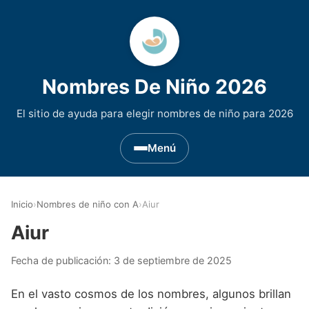
Nombres De Niño 2026
El sitio de ayuda para elegir nombres de niño para 2026
Menú
Nombres de Niño por Inicial
▾
Inicio
›
Nombres de niño con A
›
Aiur
Nombres de niño que empiezan por A
Nombres de Regiones de España
▾
Aiur
Nombres de niño que empiezan por B
Nombres de Niño Andaluces
Nombres de Niño Historicos
▾
Fecha de publicación:
3 de septiembre de 2025
Nombres de niño que empiezan por C
Nombres de Niño Aragoneses
Nombres de niño de Origen Biblico
Nombres de Niño Extranjeros
▾
En el vasto cosmos de los nombres, algunos brillan
Nombres de niño que empiezan por D
Nombres de Niño Asturianos
Nombres de Niño Celtas