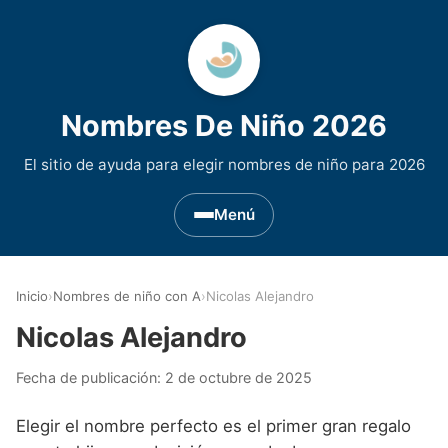
Nombres De Niño 2026
El sitio de ayuda para elegir nombres de niño para 2026
Menú
Nombres de Niño por Inicial
▾
Inicio
›
Nombres de niño con A
›
Nicolas Alejandro
Nombres de niño que empiezan por A
Nombres de Regiones de España
▾
Nicolas Alejandro
Nombres de niño que empiezan por B
Nombres de Niño Andaluces
Nombres de Niño Historicos
▾
Fecha de publicación:
2 de octubre de 2025
Nombres de niño que empiezan por C
Nombres de Niño Aragoneses
Nombres de niño de Origen Biblico
Nombres de Niño Extranjeros
▾
Elegir el nombre perfecto es el primer gran regalo
Nombres de niño que empiezan por D
Nombres de Niño Asturianos
Nombres de Niño Celtas