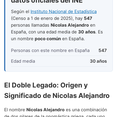
datos oficiales del INE
Nombres de niño que empiezan por P
Nombres de Niño Valencianos
Nombres de Niño Rumanos
Según el
Instituto Nacional de Estadística
Nombres de niño que empiezan por Q
Nombres de Niño Vascos
Nombres de Niño Rusos
(Censo a 1 de enero de 2025), hay
547
Nombres de niño que empiezan por R
personas llamadas
Nicolas Alejandro
en
Nombres de Niño Suecos
España, con una edad media de
30 años
. Es
Nombres de niño que empiezan por S
un nombre
poco común
en España.
Nombres de niño que empiezan por T
Personas con este nombre en España
547
Nombres de niño que empiezan por U
Edad media
30 años
Nombres de niño que empiezan por V
Nombres de niño que empiezan por W
El Doble Legado: Origen y
Nombres de niño que empiezan por X
Significado de Nicolas Alejandro
Nombres de niño que empiezan por Y
Nombres de niño que empiezan por Z
El nombre
Nicolas Alejandro
es una combinación
de dos pilares de la onomástica griega, cada uno