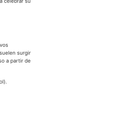
a celebrar su
ivos
suelen surgir
o a partir de
l).