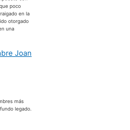
nque poco
raigado en la
sido otorgado
en una
mbre Joan
ombres más
rofundo legado.