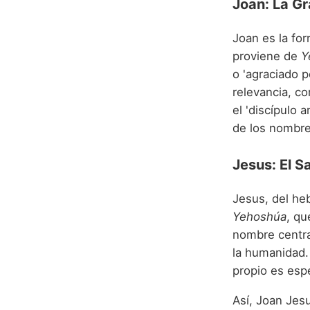
Joan: La Gr
Joan es la fo
proviene de
Y
o 'agraciado p
relevancia, c
el 'discípulo 
de los nombre
Jesus: El S
Jesus, del h
Yehoshúa
, qu
nombre central
la humanidad.
propio es esp
Así, Joan Jesu