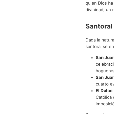
quien Dios ha 
divinidad, un
Santoral
Dada la natur
santoral se e
San Juan
celebrac
hogueras
San Juan
cuarto e
El Dulce
Católica
imposici