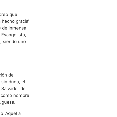
ebreo que
a hecho gracia'
as de inmensa
 Evangelista,
e, siendo uno
ción de
 sin duda, el
l Salvador de
us como nombre
tuguesa.
 o 'Aquel a