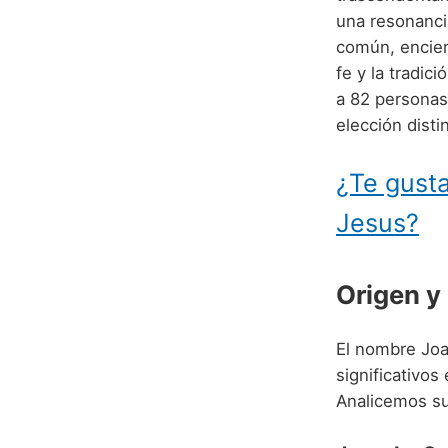
una resonanci
común, encierr
fe y la tradic
a 82 personas
elección disti
¿Te gusta
Jesus?
Origen y
El nombre Jo
significativos
Analicemos s