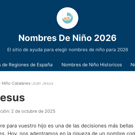
Nombres De Niño 2026
El sitio de ayuda para elegir nombres de niño para 2026
 de Regiones de España
Nombres de Niño Historicos
N
 Niño Catalanes
›
Joan Jesus
Jesus
ación:
2 de octubre de 2025
re para vuestro hijo es una de las decisiones más bellas
es. Hoy, nos adentramos en la riqueza de un nombre c