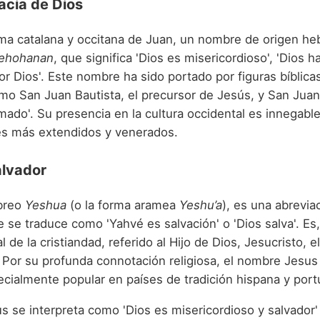
acia de Dios
rma catalana y occitana de Juan, un nombre de origen h
ehohanan
, que significa 'Dios es misericordioso', 'Dios h
or Dios'. Este nombre ha sido portado por figuras bíblic
omo San Juan Bautista, el precursor de Jesús, y San Juan
amado'. Su presencia en la cultura occidental es innegabl
s más extendidos y venerados.
alvador
ebreo
Yeshua
(o la forma aramea
Yeshu’a
), es una abrevia
e se traduce como 'Yahvé es salvación' o 'Dios salva'. Es,
 de la cristiandad, referido al Hijo de Dios, Jesucristo, e
 Por su profunda connotación religiosa, el nombre Jes
ecialmente popular en países de tradición hispana y por
s se interpreta como 'Dios es misericordioso y salvador'