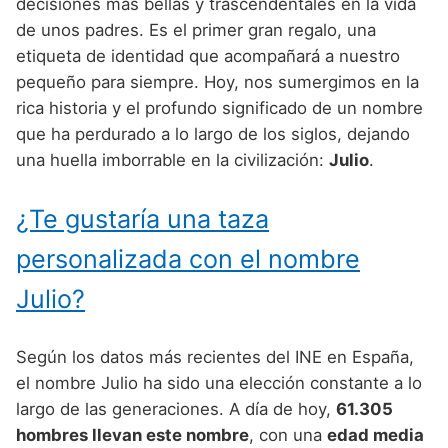
Nombres de Niño Alemanes
Buscar
decisiones más bellas y trascendentales en la vida
Nombres de niño que empiezan por E
de unos padres. Es el primer gran regalo, una
Nombres de Niño Baleares
Nombres de Niño Egipcios
Nombres de Niño Americanos
etiqueta de identidad que acompañará a nuestro
Nombres de niño que empiezan por F
Nombres de Niño Canarios
Nombres de Niño Griegos
Nombres de Niño Arabes
pequeño para siempre. Hoy, nos sumergimos en la
Nombres de niño que empiezan por G
rica historia y el profundo significado de un nombre
Nombres de Niño Cantabros
Nombres de Niño Mitologicos
Nombres de Niño Chinos
que ha perdurado a lo largo de los siglos, dejando
Nombres de niño que empiezan por H
Nombres de Niño Castellanos
Nombres de Niño Romanos
Nombres de Niño Franceses
una huella imborrable en la civilización:
Julio
.
Nombres de niño que empiezan por I
Nombres de Niño Catalanes
Nombres de Niño Vikingos
Nombres de Niño Hispanoamericanos
¿Te gustaría una taza
Nombres de niño que empiezan por J
Nombres de Niño Extremeños
Nombres de Niño Ingleses
personalizada con el nombre
Nombres de niño que empiezan por K
Nombres de Niño Gallegos
Nombres de Niño Italianos
Julio?
Nombres de niño que empiezan por L
Nombres de Niño Madrileños
Nombres de Niño Japoneses
Nombres de niño que empiezan por M
Nombres de Niño Murcianos
Nombres de Niño Judíos
Según los datos más recientes del INE en España,
Nombres de niño que empiezan por N
el nombre Julio ha sido una elección constante a lo
Nombres de Niño Navarros
Nombres de Niño Marroquíes
largo de las generaciones. A día de hoy,
61.305
Nombres de niño que empiezan por O
Nombres de Niño Riojanos
Nombres de Niño Portugueses
hombres llevan este nombre
, con una
edad media