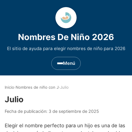
Nombres De Niño 2026
El sitio de ayuda para elegir nombres de niño para 2026
Menú
Nombres de Niño por Inicial
▾
Inicio
›
Nombres de niño con J
›
Julio
Nombres de niño que empiezan por A
Nombres de Regiones de España
▾
Julio
Nombres de niño que empiezan por B
Nombres de Niño Andaluces
Nombres de Niño Historicos
▾
Fecha de publicación:
3 de septiembre de 2025
Nombres de niño que empiezan por C
Nombres de Niño Aragoneses
Nombres de niño de Origen Biblico
Nombres de Niño Extranjeros
▾
Elegir el nombre perfecto para un hijo es una de las
Nombres de niño que empiezan por D
Nombres de Niño Asturianos
Nombres de Niño Celtas