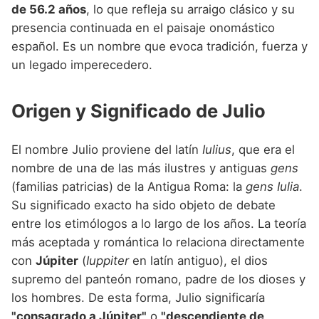
Nombres de niño que empiezan por P
de 56.2 años
, lo que refleja su arraigo clásico y su
Nombres de Niño Valencianos
Nombres de Niño Rumanos
presencia continuada en el paisaje onomástico
Nombres de niño que empiezan por Q
Nombres de Niño Vascos
Nombres de Niño Rusos
español. Es un nombre que evoca tradición, fuerza y
Nombres de niño que empiezan por R
un legado imperecedero.
Nombres de Niño Suecos
Nombres de niño que empiezan por S
Origen y Significado de Julio
Nombres de niño que empiezan por T
Nombres de niño que empiezan por U
El nombre Julio proviene del latín
Iulius
, que era el
nombre de una de las más ilustres y antiguas
gens
Nombres de niño que empiezan por V
(familias patricias) de la Antigua Roma: la
gens Iulia
.
Nombres de niño que empiezan por W
Su significado exacto ha sido objeto de debate
entre los etimólogos a lo largo de los años. La teoría
Nombres de niño que empiezan por X
más aceptada y romántica lo relaciona directamente
Nombres de niño que empiezan por Y
con
Júpiter
(
Iuppiter
en latín antiguo), el dios
supremo del panteón romano, padre de los dioses y
Nombres de niño que empiezan por Z
los hombres. De esta forma, Julio significaría
"consagrado a Júpiter"
o
"descendiente de