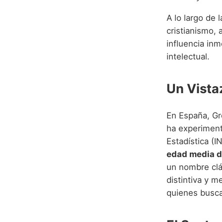
A lo largo de 
cristianismo, 
influencia in
intelectual.
Un Vista
En España, Gr
ha experiment
Estadística (I
edad media d
un nombre clá
distintiva y m
quienes buscan