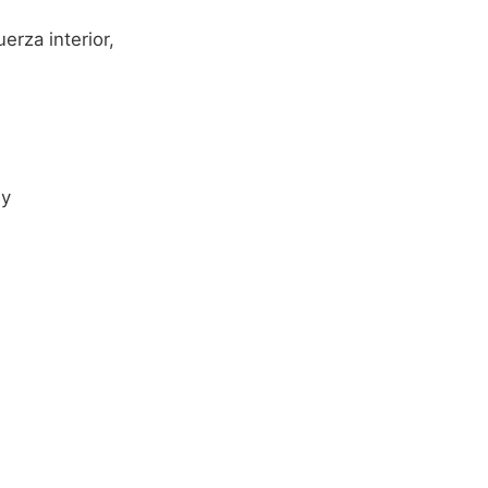
rza interior,
 y