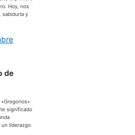
uro. Hoy, nos
 sabiduría y
mbre
o de
e «Gregorios»
ste significado
unda
 un liderazgo