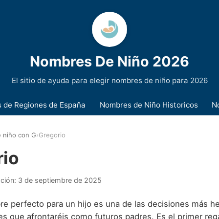
Nombres De Niño 2026
El sitio de ayuda para elegir nombres de niño para 2026
 de Regiones de España
Nombres de Niño Historicos
N
 niño con G
›
Gregorio
rio
ación:
3 de septiembre de 2025
bre perfecto para un hijo es una de las decisiones más 
s que afrontaréis como futuros padres. Es el primer rega