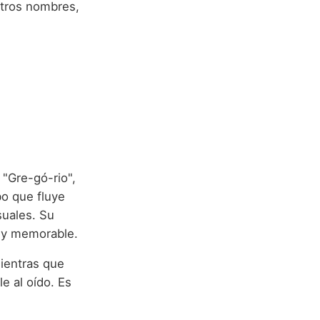
otros nombres,
 "Gre-gó-rio",
bo que fluye
suales. Su
e y memorable.
mientras que
le al oído. Es