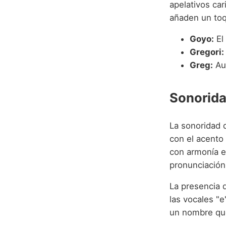
apelativos ca
añaden un toq
Goyo:
El
Gregori:
Greg:
Au
Sonorida
La sonoridad d
con el acento 
con armonía e
pronunciación 
La presencia d
las vocales "e
un nombre que