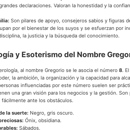
grandes declaraciones. Valoran la honestidad y la confia
ilia:
Son pilares de apoyo, consejeros sabios y figuras de
upan por el bienestar de los suyos y se esfuerzan por in
isciplina, la justicia y la búsqueda del conocimiento.
gía y Esoterismo del Nombre Grego
rología, al nombre Gregorio se le asocia el número
8
. E
oder, la ambición, la organización y la capacidad para alca
 personas influenciadas por este número suelen ser práct
ienen una gran visión para los negocios y la gestión. So
 fácilmente ante los obstáculos.
de la suerte:
Negro, gris oscuro.
preciosas:
Ónix, obsidiana.
orables:
Sábados.