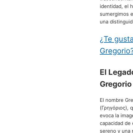
identidad, el 
sumergimos en
una distinguid
¿Te gusta
Gregorio
El Legad
Gregorio
El nombre Gre
(Γρηγόριος), q
evoca la imag
capacidad de 
sereno y una 