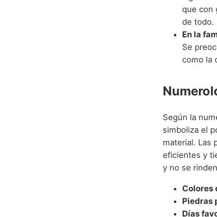
que con 
de todo.
En la fam
Se preoc
como la d
Numerolo
Según la nume
simboliza el p
material. Las
eficientes y t
y no se rinden
Colores 
Piedras 
Días fav