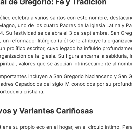
al de Gregorio: Fe y Tradición
tólico celebra a varios santos con este nombre, destacand
agno, uno de los cuatro Padres de la Iglesia Latina y Pa
4. Su festividad se celebra el 3 de septiembre. San Gre
, un reformador litúrgico (a él se le atribuye la organizac
un prolífico escritor, cuyo legado ha influido profundame
organización de la Iglesia. Su figura encarna la sabiduría, 
spiritual, valores que se asocian intrínsecamente al nomb
importantes incluyen a San Gregorio Nacianceno y San G
adres Capadocios del siglo IV, conocidos por su profunda
ortodoxia cristiana.
vos y Variantes Cariñosas
ene su propio eco en el hogar, en el círculo íntimo. Para