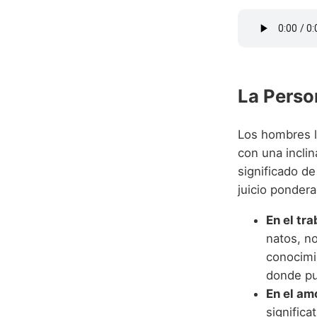
La Perso
Los hombres l
con una inclin
significado d
juicio pondera
En el tra
natos, no
conocimi
donde pu
En el am
signific