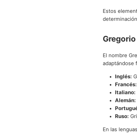
Estos element
determinación
Gregorio
El nombre Gre
adaptándose f
Inglés:
Gr
Francés:
Italiano:
Alemán:
Portugué
Ruso:
Gri
En las lengua