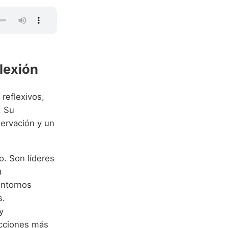
lexión
reflexivos,
. Su
servación y un
. Son líderes
u
entornos
s.
y
acciones más