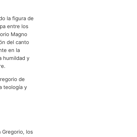
o la figura de
pa entre los
gorio Magno
ión del canto
nte en la
la humildad y
re.
regorio de
 teología y
 Gregorio, los