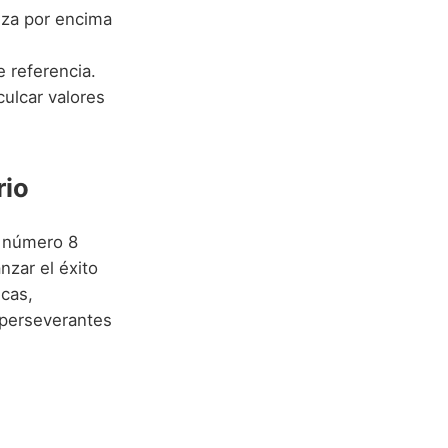
nza por encima
 referencia.
culcar valores
rio
l número 8
nzar el éxito
icas,
n perseverantes