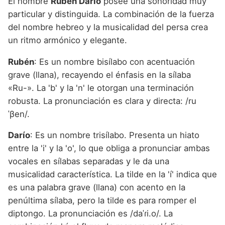
El nombre
Rubén Darío
posee una sonoridad muy
particular y distinguida. La combinación de la fuerza
del nombre hebreo y la musicalidad del persa crea
un ritmo armónico y elegante.
Rubén
: Es un nombre bisílabo con acentuación
grave (llana), recayendo el énfasis en la sílaba
«Ru-». La 'b' y la 'n' le otorgan una terminación
robusta. La pronunciación es clara y directa: /ru
ˈβen/.
Darío
: Es un nombre trisílabo. Presenta un hiato
entre la 'i' y la 'o', lo que obliga a pronunciar ambas
vocales en sílabas separadas y le da una
musicalidad característica. La tilde en la 'í' indica que
es una palabra grave (llana) con acento en la
penúltima sílaba, pero la tilde es para romper el
diptongo. La pronunciación es /daˈɾi.o/. La