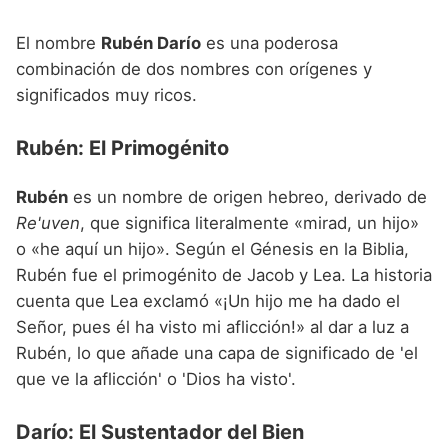
Nombres de niño que empiezan por P
Nombres de Niño Valencianos
Nombres de Niño Rumanos
El nombre
Rubén Darío
es una poderosa
Nombres de niño que empiezan por Q
Nombres de Niño Vascos
Nombres de Niño Rusos
combinación de dos nombres con orígenes y
Nombres de niño que empiezan por R
significados muy ricos.
Nombres de Niño Suecos
Nombres de niño que empiezan por S
Rubén: El Primogénito
Nombres de niño que empiezan por T
Rubén
es un nombre de origen hebreo, derivado de
Nombres de niño que empiezan por U
Re'uven
, que significa literalmente «mirad, un hijo»
Nombres de niño que empiezan por V
o «he aquí un hijo». Según el Génesis en la Biblia,
Rubén fue el primogénito de Jacob y Lea. La historia
Nombres de niño que empiezan por W
cuenta que Lea exclamó «¡Un hijo me ha dado el
Nombres de niño que empiezan por X
Señor, pues él ha visto mi aflicción!» al dar a luz a
Rubén, lo que añade una capa de significado de 'el
Nombres de niño que empiezan por Y
que ve la aflicción' o 'Dios ha visto'.
Nombres de niño que empiezan por Z
Darío: El Sustentador del Bien