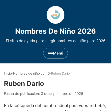
Nombres De Niño 2026
El sitio de ayuda para elegir nombres de niño para 2026
Menú
Nombres de Niño por Inicial
▾
Inicio
›
Nombres de niño con D
›
Ruben Dario
Nombres de niño que empiezan por A
Nombres de Regiones de España
▾
Ruben Dario
Nombres de niño que empiezan por B
Nombres de Niño Andaluces
Nombres de Niño Historicos
▾
Fecha de publicación:
3 de septiembre de 2025
Nombres de niño que empiezan por C
Nombres de Niño Aragoneses
Nombres de niño de Origen Biblico
Nombres de Niño Extranjeros
▾
En la búsqueda del nombre ideal para vuestro bebé,
Nombres de niño que empiezan por D
Nombres de Niño Asturianos
Nombres de Niño Celtas