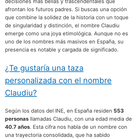
Nombres de Niño Alemanes
Buscar
decisiones más bellas y trascendentales que
Nombres de niño que empiezan por E
afrontan los futuros padres. Si buscas una opción
Nombres de Niño Baleares
Nombres de Niño Egipcios
Nombres de Niño Americanos
que combine la solidez de la historia con un toque
Nombres de niño que empiezan por F
Nombres de Niño Canarios
Nombres de Niño Griegos
Nombres de Niño Arabes
de singularidad y distinción, el nombre Claudiu
Nombres de niño que empiezan por G
emerge como una joya etimológica. Aunque no es
Nombres de Niño Cantabros
Nombres de Niño Mitologicos
Nombres de Niño Chinos
uno de los nombres más masivos en España, su
Nombres de niño que empiezan por H
Nombres de Niño Castellanos
Nombres de Niño Romanos
Nombres de Niño Franceses
presencia es notable y cargada de significado.
Nombres de niño que empiezan por I
Nombres de Niño Catalanes
Nombres de Niño Vikingos
Nombres de Niño Hispanoamericanos
¿Te gustaría una taza
Nombres de niño que empiezan por J
Nombres de Niño Extremeños
Nombres de Niño Ingleses
personalizada con el nombre
Nombres de niño que empiezan por K
Nombres de Niño Gallegos
Nombres de Niño Italianos
Claudiu?
Nombres de niño que empiezan por L
Nombres de Niño Madrileños
Nombres de Niño Japoneses
Nombres de niño que empiezan por M
Nombres de Niño Murcianos
Nombres de Niño Judíos
Según los datos del INE, en España residen
553
Nombres de niño que empiezan por N
personas
llamadas Claudiu, con una edad media de
Nombres de Niño Navarros
Nombres de Niño Marroquíes
40.7 años
. Esta cifra nos habla de un nombre con
Nombres de niño que empiezan por O
Nombres de Niño Riojanos
Nombres de Niño Portugueses
una trayectoria consolidada, que ha sabido