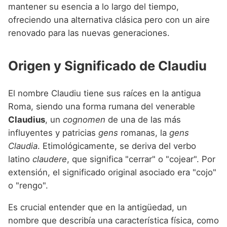
Nombres de niño que empiezan por P
mantener su esencia a lo largo del tiempo,
Nombres de Niño Valencianos
Nombres de Niño Rumanos
ofreciendo una alternativa clásica pero con un aire
Nombres de niño que empiezan por Q
Nombres de Niño Vascos
Nombres de Niño Rusos
renovado para las nuevas generaciones.
Nombres de niño que empiezan por R
Nombres de Niño Suecos
Origen y Significado de Claudiu
Nombres de niño que empiezan por S
Nombres de niño que empiezan por T
El nombre Claudiu tiene sus raíces en la antigua
Nombres de niño que empiezan por U
Roma, siendo una forma rumana del venerable
Claudius
, un
cognomen
de una de las más
Nombres de niño que empiezan por V
influyentes y patricias
gens
romanas, la
gens
Nombres de niño que empiezan por W
Claudia
. Etimológicamente, se deriva del verbo
latino
claudere
, que significa "cerrar" o "cojear". Por
Nombres de niño que empiezan por X
extensión, el significado original asociado era "cojo"
Nombres de niño que empiezan por Y
o "rengo".
Nombres de niño que empiezan por Z
Es crucial entender que en la antigüedad, un
nombre que describía una característica física, como