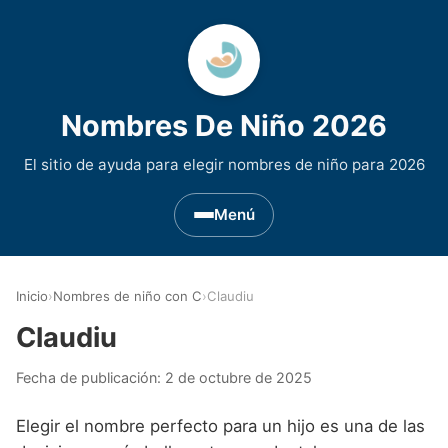
Nombres De Niño 2026
El sitio de ayuda para elegir nombres de niño para 2026
Menú
Nombres de Niño por Inicial
▾
Inicio
›
Nombres de niño con C
›
Claudiu
Nombres de niño que empiezan por A
Nombres de Regiones de España
▾
Claudiu
Nombres de niño que empiezan por B
Nombres de Niño Andaluces
Nombres de Niño Historicos
▾
Fecha de publicación:
2 de octubre de 2025
Nombres de niño que empiezan por C
Nombres de Niño Aragoneses
Nombres de niño de Origen Biblico
Nombres de Niño Extranjeros
▾
Elegir el nombre perfecto para un hijo es una de las
Nombres de niño que empiezan por D
Nombres de Niño Asturianos
Nombres de Niño Celtas